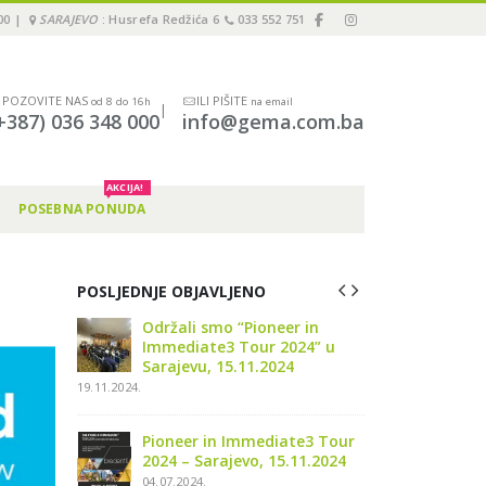
00 |
SARAJEVO
: Husrefa Redžića 6
033 552 751
POZOVITE NAS
ILI PIŠITE
od 8 do 16h
na email
|
+387) 036 348 000
info@gema.com.ba
AKCIJA!
POSEBNA PONUDA
POSLJEDNJE OBJAVLJENO
er in
3M Webinar: 2 koraka za
Održali
024” u
jednostavno cementiranje
Immedi
4
krunica, ljuskica, inlay-a…!
Sarajev
04.09.2023.
19.11.2024.
ate3 Tour
Upitnik o zadovoljstvu
Pionee
.11.2024
kupaca – GEMA d.o.o.
2024 – 
29.08.2023.
04.07.202