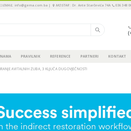
EMAIL
: info@gema.com.ba |
MOSTAR
: Dr. Ante Starčevića 74A
036 348 0
(
 NAMA
PRAVILNIK
REFERENCE
PARTNERI
KONTAKT
IRANJE AVITALNIH ZUBA, 3 KLJUČA DUGOVJEČNOSTI
3M Webinar: 2 koraka za
Održali smo “Pione
jednostavno cementiranje
Immediate3 Tour 2
krunica, ljuskica, inlay-a…!
Sarajevu, 15.11.202
.09.2023.
19.11.2024.
Upitnik o zadovoljstvu
Pioneer in Immedi
kupaca – GEMA d.o.o.
2024 – Sarajevo, 15
29.08.2023.
04.07.2024.