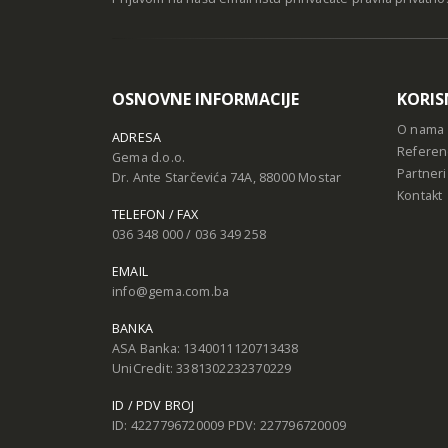
OSNOVNE INFORMACIJE
KORIS
O nama
ADRESA
Referen
Gema d.o.o.
Partneri
Dr. Ante Starčevića 74A, 88000 Mostar
Kontakt
TELEFON / FAX
036 348 000 / 036 349 258
EMAIL
info@gema.com.ba
BANKA
ASA Banka: 1340011120713438
UniCredit: 3381302232370229
ID / PDV BROJ
ID: 4227796720009 PDV: 227796720009