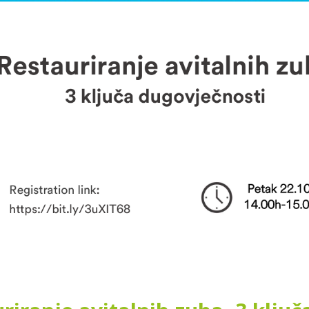
3M webinar “Kompozitne
3M webinar: “Kako 
restauracije od odabira boje
funkcionalnost, est
do tehnike slojevanja i
trajnost stražnjih
avršne obrade”
kompozitnih restauracija?”
.06.2023.
03.10.2023.
suvremenija oprema
Diplomat Dental MODEL
Stomatološku
ONE za Dom zdravlja u
naciju dr. Murga u
Bijeljini