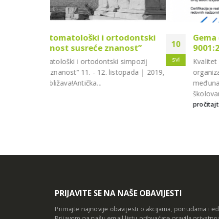
rtodontski
Gema d.o.o. posluje u skladu sa IS
10
anost”
9001:2008 standardima
svi
i simpozij
Kvalitet je postao pitanje opstanka. Sve viš
stopada | 2019,
organizacija se certificira prema zahtjevima
međunarodnih standarda (www.iso.org) te t
školovane kadrove koji...
pročitajte više
PRIJAVITE SE NA NAŠE OBAVIJESTI
Primajte najnovije obavijesti o akcijama, ponudama i e
Prijavom na našu email listu prihvaćate
pravila privatno