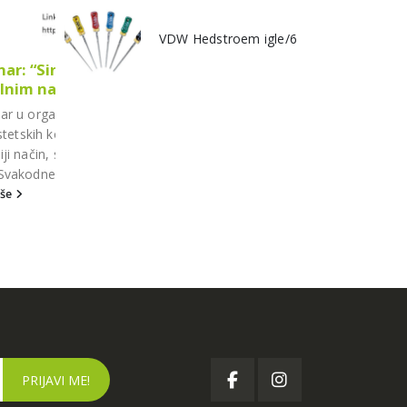
VDW Hedstroem igle/6
je
Znate li zašto su oralni tuševi najbolji 
07
održavanja higijene zubi?
tra
zradi
Većina ljudi misli da je tradicionalno četkanje dov
za održavanje oralnog zdravlja, međutim, četkica
dopire između zubi ili ispod...
..
pročitajte više