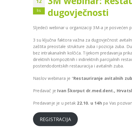
3M webinar: Restaur
Liv
12
GRUDE
dugovječnosti
lis
Sljedeći webinar u organizaciji 3M-a je posvećen
3 su ključna faktora važna za dugovječnost avitaln
zaštita preostale strukture zuba i pozicija zuba. D
bez intrakanalnih kolčića. Tijekom predavanja prikaz
Nov
direktnih kompozitnih i indirektnih parcijalnih rest
810
postendodontskih restauracija i avitalnih zuba.
NSK Varios Combi Pro za
amb
Stomatološku ordinaciju
Naslov webinara je “
Restauriranje avitalnih zub
Šah
Franković u Kiseljaku
DO
Predavač je
Ivan Škorput dr.med.dent., Hrvat
Predavanje je u petak
22.10. u 14h
pa Vas pozivamo
REGISTRACIJA