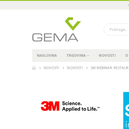
NASLOVNA
TRGOVINA
NOVOSTI
O
NOVOSTI
NOVOSTI
3M WEBINAR: RESTAUR
Održali smo “Pioneer in
Immediate3 Tour 2024” u
Sarajevu, 15.11.2024
19.11.2024.
04
Pioneer in Immediate3 Tour
2024 – Sarajevo, 15.11.2024
04.07.2024.