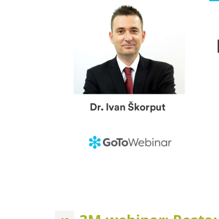
3M webinar: “Kako osigurati
funkcionalnost, estetiku i
trajnost stražnjih
kompozitnih restauracija?”
z
03.10.2023.
09
Naj
za 
Novi ortopan za Dom
ordi
zdravlja Grude