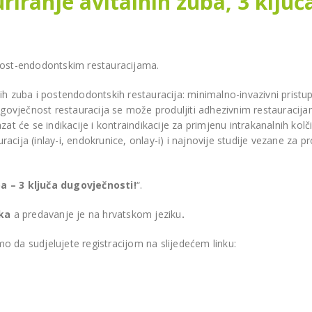
iranje avitalnih zuba, 3 ključ
nu
BIJELJINA
 post-endodontskim restauracijama.
ih zuba i postendodontskih restauracija: minimalno-invazivni pristup
ugovječnost restauracija se može produljiti adhezivnim restauracijam
at će se indikacije i kontraindikacije za primjenu intrakanalnih kolč
i ortopan CareStream
auracija (inlay-i, endokrunice, onlay-i) i najnovije studije vezane za 
0 2D za stomatološku
ulantu Dr. Munira
Model One 100 za Dental
a – 3 ključa dugovječnosti!
“.
ović
Centar Omnident u Cazinu
BOJ
CAZIN
ska
a predavanje je na hrvatskom jeziku
.
 da sudjelujete registracijom na slijedećem linku: