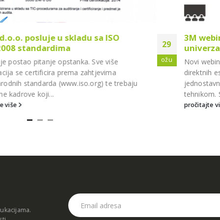
O
3M webinar: “Single shade restauraci
29
univerzalnim nanokompozitom!”
ožu
e
Novi webinar u organizaciji 3M-a je posvećen i
direktnih estetskih kompozitnih restauracija na
rebaju
jednostavniji način, single-shade
tehnikom. Svakodnevno u ordinaciji susrećemo.
pročitajte više
dukacijama.
sti
.