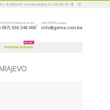
00 |
SARAJEVO
: Husrefa Redžića 6
033 552 751
POZOVITE NAS
ILI PIŠITE
od 8 do 16h
na email
|
+387) 036 348 000
info@gema.com.ba
AKCIJA!
POSEBNA PONUDA
ARAJEVO