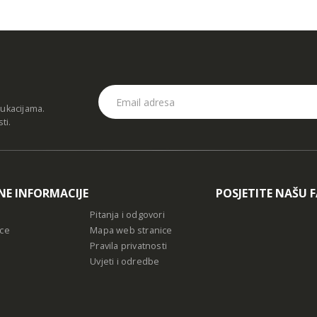
dukacijama.
sti
.
NE INFORMACIJE
POSJETITE NAŠU 
Pitanja i odgovori
ce
Mapa web stranice
Pravila privatnosti
Uvjeti i odredbe