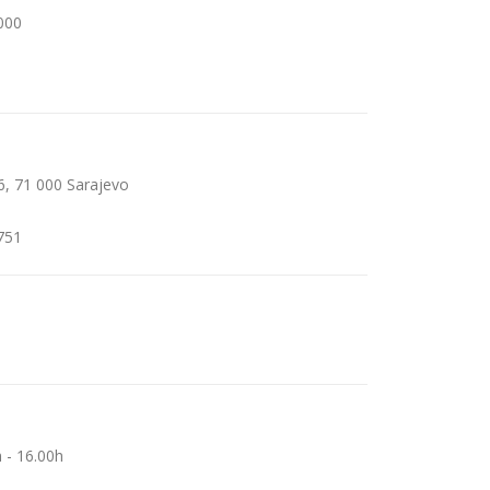
000
6, 71 000 Sarajevo
751
 - 16.00h