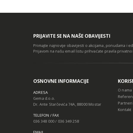
PRIJAVITE SE NA NAŠE OBAVIJESTI
Primajte najnovije obavijesti o akcijama, ponudama i e
Prijavom na našu email listu prihvaćate
pravila privatno
OSNOVNE INFORMACIJE
KORIS
O nama
ADRESA
Referen
Gema d.o.o.
Partneri
Dr. Ante Starčevića 74A, 88000 Mostar
Kontakt
TELEFON / FAX
036 348 000 / 036 349 258
EMAIL