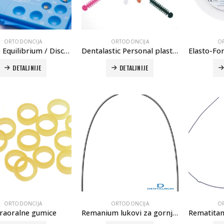
ORTODONCIJA
ORTODONCIJA
O
Bravice Equilibrium / Discovery
Dentalastic Personal plastične ligature
DETALJNIJE
DETALJNIJE
ORTODONCIJA
ORTODONCIJA
O
traoralne gumice
Remanium lukovi za gornju i donju vilicu