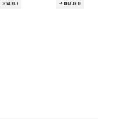
DETALJNIJE
DETALJNIJE
o
Autoklav Europa B evo
labs Form 4b
3d printer Formlabs Form 4b
Evetric Flow