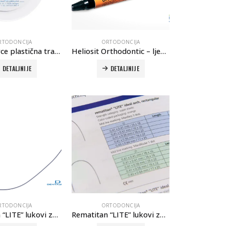
RTODONCIJA
ORTODONCIJA
Elasto-Force plastična traka bez kratkog konektora
Heliosit Orthodontic – ljepilo za bravice
DETALJNIJE
DETALJNIJE
RTODONCIJA
ORTODONCIJA
Rematitan “LITE” lukovi za donju vilicu (NiTi)
Rematitan “LITE” lukovi za gornju i donju vilicu (NiTi)