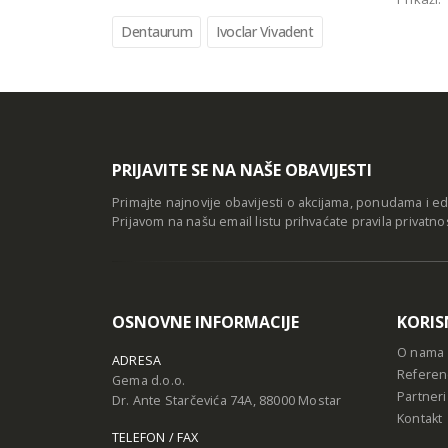
Dentaurum
Ivoclar Vivadent
PRIJAVITE SE NA NAŠE OBAVIJESTI
Primajte najnovije obavijesti o akcijama, ponudama i e
Prijavom na našu email listu prihvaćate
pravila privatno
OSNOVNE INFORMACIJE
KORIS
O nama
ADRESA
Referen
Gema d.o.o.
Partneri
Dr. Ante Starčevića 74A, 88000 Mostar
Kontakt
TELEFON / FAX