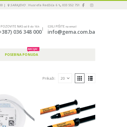
00 |
SARAJEVO
: Husrefa Redžića 6
033 552 751
POZOVITE NAS
ILI PIŠITE
od 8 do 16h
na email
|
+387) 036 348 000
info@gema.com.ba
AKCIJA!
POSEBNA PONUDA
Prikaži: