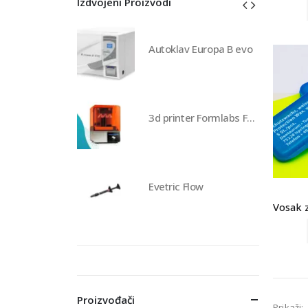
Izdvojeni Proizvodi
av Europa B evo
Autoklav Europa B evo
3d printer Formlabs Form 4b
3d printer Formlabs Form 4b
 Flow
Evetric Flow
Proizvođači
Prikaži: