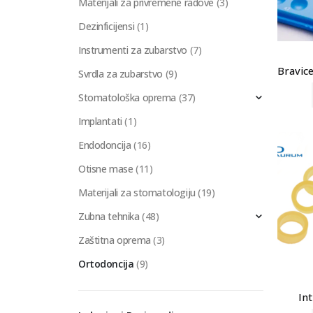
Materijali za privremene radove
(3)
Dezinficijensi
(1)
Instrumenti za zubarstvo
(7)
Svrdla za zubarstvo
(9)
Stomatološka oprema
(37)
Implantati
(1)
Endodoncija
(16)
Otisne mase
(11)
Materijali za stomatologiju
(19)
Zubna tehnika
(48)
Zaštitna oprema
(3)
Ortodoncija
(9)
In