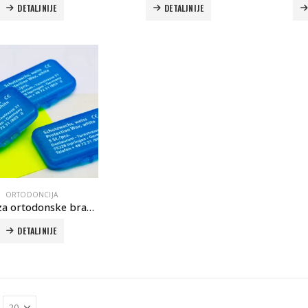
DETALJNIJE
DETALJNIJE
Autoklav Europa B evo
Autoklav Europa B ev
3d printer Formlabs Form 4b
3d printer Form
Evetric Flow
Evetric Flow
ORTODONCIJA
Vosak za ortodonske bravice
DETALJNIJE