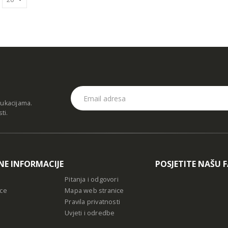
dukacijama.
sti
.
NE INFORMACIJE
POSJETITE NAŠU 
Pitanja i odgovori
ce
Mapa web stranice
Pravila privatnosti
Uvjeti i odredbe