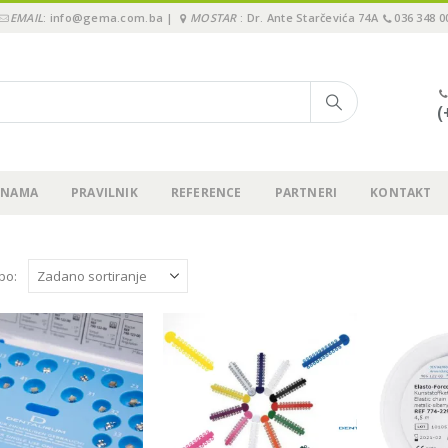
EMAIL
: info@gema.com.ba |
MOSTAR
: Dr. Ante Starčevića 74A
036 348 0
(
 NAMA
PRAVILNIK
REFERENCE
PARTNERI
KONTAKT
 po: