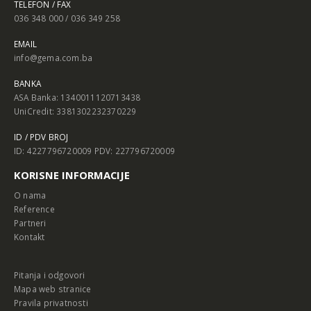
TELEFON / FAX
036 348 000 / 036 349 258
EMAIL
info@gema.com.ba
BANKA
ASA Banka: 1340011120713438
UniCredit: 3381302232370229
ID / PDV BROJ
ID: 4227796720009 PDV: 227796720009
KORISNE INFORMACIJE
O nama
Reference
Partneri
Kontakt
Pitanja i odgovori
Mapa web stranice
Pravila privatnosti