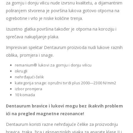
za gornju i donju vilicu nude izvrsnu kvalitetu, a dijamantnim
poliranjem stvorena je površina lukova gotovo otporna na
ogrebotine i vrlo je niske količine trenja.
Izuzetno glatka površina također je otporna na koroziju i
sprečava nakupljanje plaka.
Impresivan spektar Dentaurum proizvoda nudi lukove raznih
oblika, promjera i snage.
remanium® lukovi za gornju i donju vilicu
okrugli
nehrđajući čelik
kategorija snage: opružni tvrdi plus 2000—2300 N/mm2
izbor promjera
10 komada
Dentaurum bravice i lukovi mogu bez ikakvih problem
ići na pregled magnetne rezonance!
Dentaurum koristi razne nehrđajuće čelike za proizvodnju
bravica, traka, žica i ekspanzijskih vijaka za aparate klase II i