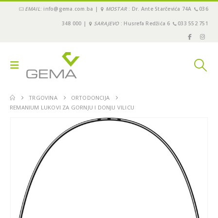
EMAIL
: info@gema.com.ba |
MOSTAR
: Dr. Ante Starčevića 74A
036
348 000 |
SARAJEVO
: Husrefa Redžića 6
033 552 751
TRGOVINA
ORTODONCIJA
REMANIUM LUKOVI ZA GORNJU I DONJU VILICU