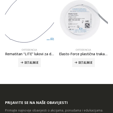
ORTODONCIJA
ORTODONCIJA
Rematitan “LITE” lukovi za donju vilicu (NiTi)
Elasto-Force plastična traka bez kratkog konektora
Intr
DETALJNIJE
DETALJNIJE
PRIJAVITE SE NA NAŠE OBAVIJESTI
Primajte najnovije obavijesti o akcijama, ponudama i edukacijama.