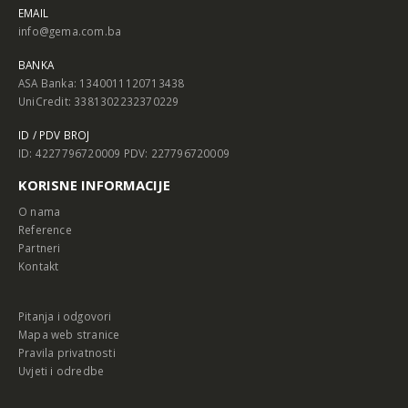
EMAIL
info@gema.com.ba
BANKA
ASA Banka: 1340011120713438
UniCredit: 3381302232370229
ID / PDV BROJ
ID: 4227796720009 PDV: 227796720009
KORISNE INFORMACIJE
O nama
Reference
Partneri
Kontakt
Pitanja i odgovori
Mapa web stranice
Pravila privatnosti
Uvjeti i odredbe