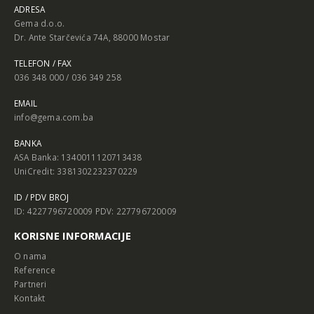
ADRESA
Gema d.o.o.
Dr. Ante Starčevića 74A, 88000 Mostar
TELEFON / FAX
036 348 000 / 036 349 258
EMAIL
info@gema.com.ba
BANKA
ASA Banka: 1340011120713438
UniCredit: 3381302232370229
ID / PDV BROJ
ID: 4227796720009 PDV: 227796720009
KORISNE INFORMACIJE
O nama
Reference
Partneri
Kontakt