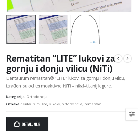
Rematitan “LITE” lukovi za
gornju i donju vilicu (NiTi)
Dentaurum rematitan® “LITE” lukovi za gornju i donju vilicu,
izrađeni su od termoaktivne NiTi – nikal-titanij legure.
Kategorija:
Ortodoncija
Oznake
dentaurum
,
lite
,
lukovi
,
ortodoncija
,
rematitan
DETALJNIJE