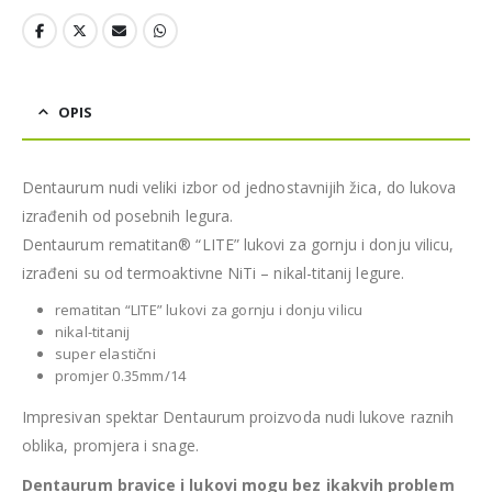
OPIS
Dentaurum nudi veliki izbor od jednostavnijih žica, do lukova
izrađenih od posebnih legura.
Dentaurum rematitan® “LITE” lukovi za gornju i donju vilicu,
izrađeni su od termoaktivne NiTi – nikal-titanij legure.
rematitan “LITE” lukovi za gornju i donju vilicu
nikal-titanij
super elastični
promjer 0.35mm/14
Impresivan spektar Dentaurum proizvoda nudi lukove raznih
oblika, promjera i snage.
Dentaurum bravice i lukovi mogu bez ikakvih problem