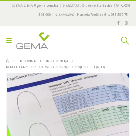
EMAIL
: info@gema.com.ba |
MOSTAR
: Dr. Ante Starčevića 74A
036
348 000 |
SARAJEVO
: Husrefa Redžića 6
033 552 751
TRGOVINA
ORTODONCIJA
REMATITAN “LITE” LUKOVI ZA GORNJU I DONJU VILICU (NITI)