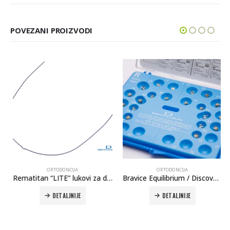
POVEZANI PROIZVODI
ORTODONCIJA
ORTODONCIJA
Rematitan “LITE” lukovi za donju vilicu (NiTi)
Bravice Equilibrium / Discovery
DETALJNIJE
DETALJNIJE