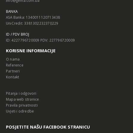
info@gema.com.ba
BANKA
ASA Banka: 1340011120713438
UniCredit: 3381302232370229
ID / PDV BROJ
ID: 4227796720009 PDV: 227796720009
KORISNE INFORMACIJE
O nama
Reference
Partneri
Kontakt
Pitanja i odgovori
Mapa web stranice
Pravila privatnosti
Uvjeti i odredbe
POSJETITE NAŠU FACEBOOK STRANICU