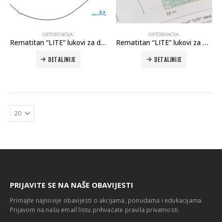
ORTODONCIJA
ORTODONCIJA
Rematitan “LITE” lukovi za donju vilicu (NiTi)
Rematitan “LITE” lukovi za gornju i donju vilicu (NiTi)
DETALJNIJE
DETALJNIJE
Autoklav Europa B evo
Autoklav Europa B
3d printer Formlabs Form 4b
PRIJAVITE SE NA NAŠE OBAVIJESTI
Primajte najnovije obavijesti o akcijama, ponudama i edukacijama.
Prijavom na našu email listu prihvaćate
pravila privatnosti
.
Evetric Flow
Evetric Flow