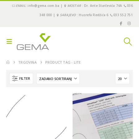
EMAIL
: info@gema.com.ba |
MOSTAR
: Dr. Ante Starčevića 74A
036
348 000 |
SARAJEVO
: Husrefa Redžića 6
033 552 751
TRGOVINA
PRODUCT TAG -
LITE
FILTER