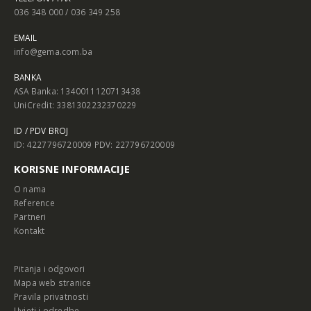
036 348 000 / 036 349 258
EMAIL
info@gema.com.ba
BANKA
ASA Banka: 1340011120713438
UniCredit: 3381302232370229
ID / PDV BROJ
ID: 4227796720009 PDV: 227796720009
KORISNE INFORMACIJE
O nama
Reference
Partneri
Kontakt
Pitanja i odgovori
Mapa web stranice
Pravila privatnosti
Uvjeti i odredbe