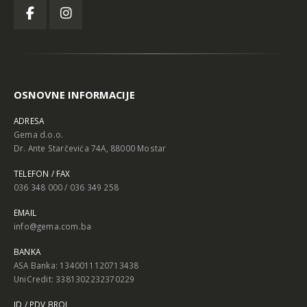
OSNOVNE INFORMACIJE
ADRESA
Gema d.o.o.
Dr. Ante Starčevića 74A, 88000 Mostar
TELEFON / FAX
036 348 000 / 036 349 258
EMAIL
info@gema.com.ba
BANKA
ASA Banka: 1340011120713438
UniCredit: 3381302232370229
ID / PDV BROJ