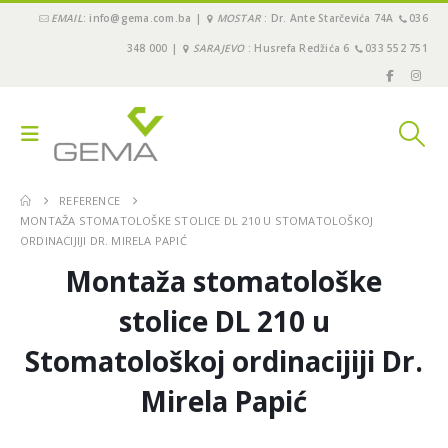
EMAIL
: info@gema.com.ba |
MOSTAR
: Dr. Ante Starčevića 74A
036
348 000 |
SARAJEVO
: Husrefa Redžića 6
033 552 751
REFERENCE
MONTAŽA STOMATOLOŠKE STOLICE DL 210 U STOMATOLOŠKOJ
ORDINACIJIJI DR. MIRELA PAPIĆ
Montaža stomatološke
stolice DL 210 u
Stomatološkoj ordinacijiji Dr.
Mirela Papić