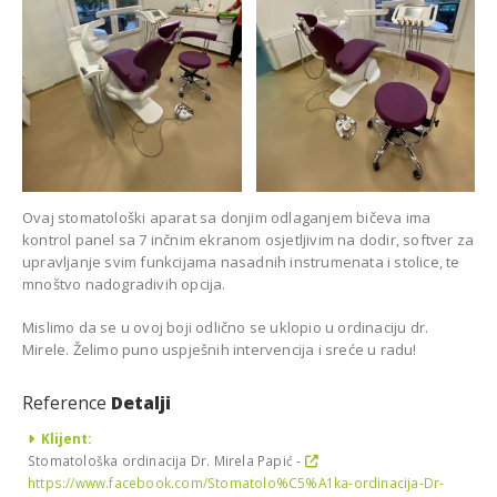
Ovaj stomatološki aparat sa donjim odlaganjem bičeva ima
kontrol panel sa 7 inčnim ekranom osjetljivim na dodir, softver za
upravljanje svim funkcijama nasadnih instrumenata i stolice, te
mnoštvo nadogradivih opcija.
Mislimo da se u ovoj boji odlično se uklopio u ordinaciju dr.
Mirele. Želimo puno uspješnih intervencija i sreće u radu!
Reference
Detalji
Klijent:
Stomatološka ordinacija Dr. Mirela Papić -
https://www.facebook.com/Stomatolo%C5%A1ka-ordinacija-Dr-