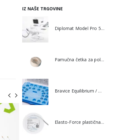
IZ NAŠE TRGOVINE
Diplomat Model Pro 500
Pamučna četka za poliranje
Bravice Equilibrium / Discovery
Elasto-Force plastična traka bez kratkog konektora