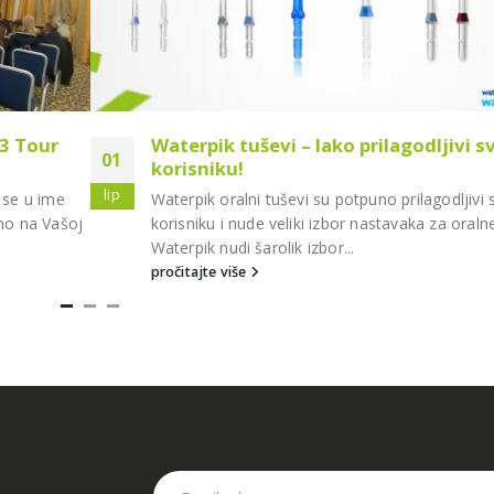
e3 Tour
Waterpik tuševi – lako prilagodljivi 
01
korisniku!
lip
m se u ime
Waterpik oralni tuševi su potpuno prilagodljiv
mo na Vašoj
korisniku i nude veliki izbor nastavaka za oraln
Waterpik nudi šarolik izbor...
pročitajte više