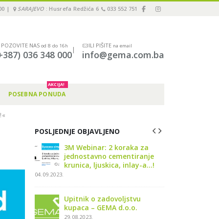
00 |
SARAJEVO
: Husrefa Redžića 6
033 552 751
POZOVITE NAS
ILI PIŠITE
od 8 do 16h
na email
|
+387) 036 348 000
info@gema.com.ba
AKCIJA!
POSEBNA PONUDA
!«
POSLJEDNJE OBJAVLJENO
er in
3M Webinar: 2 koraka za
Održali
024” u
jednostavno cementiranje
Immedi
4
krunica, ljuskica, inlay-a…!
Sarajev
04.09.2023.
19.11.2024.
ate3 Tour
Upitnik o zadovoljstvu
Pionee
.11.2024
kupaca – GEMA d.o.o.
2024 – 
29.08.2023.
04.07.202