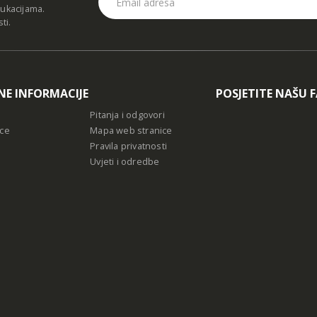
dukacijama.
sti
.
NE INFORMACIJE
POSJETITE NAŠU 
Pitanja i odgovori
ce
Mapa web stranice
Pravila privatnosti
Uvjeti i odredbe