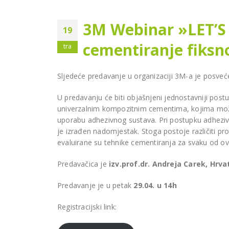
Liv
GRUDE
3M Webinar »LET’
19
cementiranje fiksn
tra
Sljedeće predavanje u organizaciji 3M-a je posv
U predavanju će biti objašnjeni jednostavniji po
Nov
univerzalnim kompozitnim cementima, kojima možemo
810
uporabu adhezivnog sustava. Pri postupku adheziv
NSK Varios Combi Pro za
amb
je izrađen nadomjestak. Stoga postoje različiti p
Stomatološku ordinaciju
Šah
evaluirane su tehnike cementiranja za svaku od o
Franković u Kiseljaku
DO
Predavačica je
izv.prof.dr. Andreja Carek, Hrv
Predavanje je u petak
29.04. u 14h
Registracijski link: