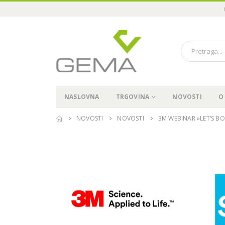
NASLOVNA
TRGOVINA
NOVOSTI
O
NOVOSTI
NOVOSTI
3M WEBINAR »LET’S B
Održali smo “Pioneer in
Immediate3 Tour 2024” u
Sarajevu, 15.11.2024
19.11.2024.
04
Pioneer in Immediate3 Tour
2024 – Sarajevo, 15.11.2024
04.07.2024.