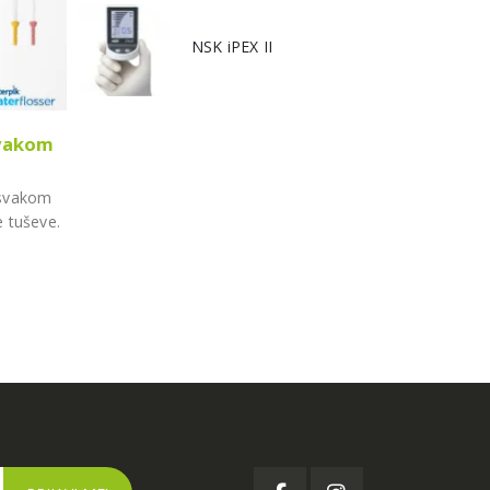
NSK iPEX II
svakom
NSK Akcija Jesen 2021.
07
Zajedno sa NSK smo pripremili jesensku AKCIJU
lis
i svakom
vrhunskih uređaja.
Preuzmite i pogledajte KATAL
e tuševe.
nas kontaktirajte za...
pročitajte više