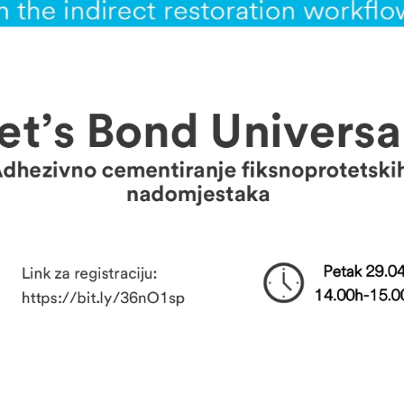
3M webinar “Kompozitne
3M webinar: “Kako 
restauracije od odabira boje
funkcionalnost, est
do tehnike slojevanja i
trajnost stražnjih
avršne obrade”
kompozitnih restauracija?”
.06.2023.
03.10.2023.
suvremenija oprema
Diplomat Dental MODEL
Stomatološku
ONE za Dom zdravlja u
naciju dr. Murga u
Bijeljini