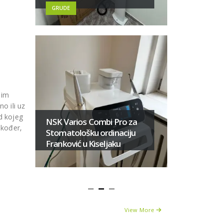
Livnu
GRUDE
nim
Novi ort
o ili uz
8100 2D 
d kojeg
NSK Varios Combi Pro za
ambulant
akođer,
Stomatološku ordinaciju
Šahović
Franković u Kiseljaku
DOBOJ
View More