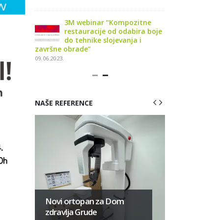
osigurati
3M webinar “Kompozitne
3M webi
etiku i
restauracije od odabira boje
funkcio
do tehnike slojevanja i
trajnos
završne obrade”
kompozitnih res
09.06.2023.
03.10.2023.
NAŠE REFERENCE
Najsuvre
za Stoma
Novi ortopan za Dom
ordinacij
zdravlja Grude