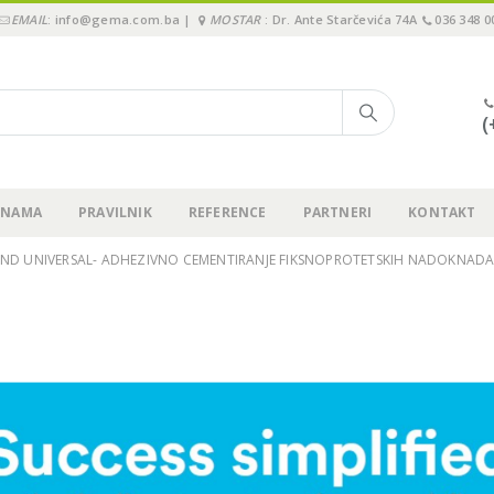
EMAIL
: info@gema.com.ba |
MOSTAR
: Dr. Ante Starčevića 74A
036 348 0
(
 NAMA
PRAVILNIK
REFERENCE
PARTNERI
KONTAKT
OND UNIVERSAL- ADHEZIVNO CEMENTIRANJE FIKSNOPROTETSKIH NADOKNADA
3M Webinar: 2 koraka za
Održali smo “Pione
jednostavno cementiranje
Immediate3 Tour 2
krunica, ljuskica, inlay-a…!
Sarajevu, 15.11.202
.09.2023.
19.11.2024.
Upitnik o zadovoljstvu
Pioneer in Immedi
kupaca – GEMA d.o.o.
2024 – Sarajevo, 15
29.08.2023.
04.07.2024.