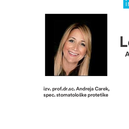
3M webinar: “Kako osigurati
funkcionalnost, estetiku i
trajnost stražnjih
kompozitnih restauracija?”
z
03.10.2023.
09
Naj
za 
Novi ortopan za Dom
ordi
zdravlja Grude