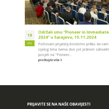
e za
Održali smo “Pioneer in Immediat
19
iji!”
2024” u Sarajevu, 15.11.2024
stu
3M-a koji je
Poštovani prijatelji,Koristimo priliku da va
nosu izlaznog
cijelog tima Gema doo još jednom zahvali
.
posjeti na "Pioneer...
pročitajte više
PRIJAVITE SE NA NAŠE OBAVIJESTI