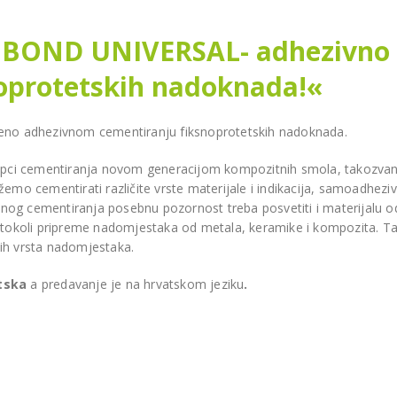
nu
BIJELJINA
S BOND UNIVERSAL- adhezivno
oprotetskih nadoknada!«
ećeno adhezivnom cementiranju fiksnoprotetskih nadoknada.
stupci cementiranja novom generacijom kompozitnih smola, takozva
i ortopan CareStream
 cementirati različite vrste materijale i indikacija, samoadhezivn
0 2D za stomatološku
nog cementiranja posebnu pozornost treba posvetiti i materijalu o
ulantu Dr. Munira
Model One 100 za Dental
rotokoli pripreme nadomjestaka od metala, keramike i kompozita. T
ović
Centar Omnident u Cazinu
vih vrsta nadomjestaka.
BOJ
CAZIN
atska
a predavanje je na hrvatskom jeziku
.