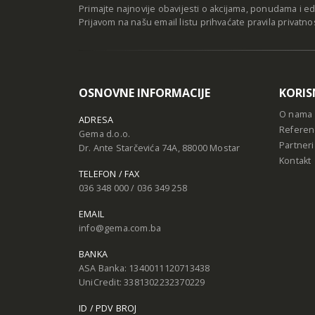
Primajte najnovije obavijesti o akcijama, ponudama i e
Prijavom na našu email listu prihvaćate
pravila privatno
OSNOVNE INFORMACIJE
KORIS
O nama
ADRESA
Referen
Gema d.o.o.
Partneri
Dr. Ante Starčevića 74A, 88000 Mostar
Kontakt
TELEFON / FAX
036 348 000 / 036 349 258
EMAIL
info@gema.com.ba
BANKA
ASA Banka: 1340011120713438
UniCredit: 3381302232370229
ID / PDV BROJ