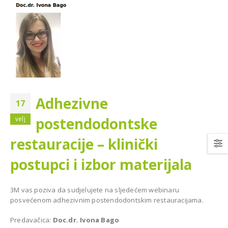
Diplomat Dental MODEL
emenija oprema za
ONE za Dom zdravlja u
lošku ordinaciju dr.
Bijeljini
 Livnu
Adhezivne
BIJELJINA
17
postendodontske
velj
restauracije – klinički
postupci i izbor materijala
topan CareStream
3M vas poziva da sudjelujete na sljedećem webinaru
 za stomatološku
posvećenom adhezivnim postendodontskim restauracijama.
tu Dr. Munira
Model One 100 za Dental
Centar Omnident u Cazinu
Predavačica:
Doc.dr. Ivona Bago