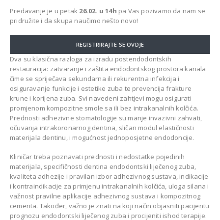
CAZIN
Predavanje je u petak
26.02. u 14h
pa Vas pozivamo da nam se
pridružite i da skupa naučimo nešto novo!
REGISTRIRAJTE SE OVDJE
Dva su klasična razloga za izradu postendodontskih
restauracija: zatvaranje i zaštita endodontskog prostora kanala
čime se spriječava sekundarna ili rekurentna infekcija i
osiguravanje funkcije i estetike zuba te prevencija frakture
krune i korijena zuba. Svi navedeni zahtjevi mogu osigurati
promjenom kompozitne smole sa ili bez intrakanalnih kolčića.
Prednosti adhezivne stomatologije su manje invazivni zahvati,
očuvanja intrakoronarnog dentina, sličan modul elastičnosti
materijala dentinu, i mogućnost jednoposjetne endodoncije.
Kliničar treba poznavati prednosti i nedostatke pojedinih
materijala, specifičnosti dentina endodontski liječenog zuba,
kvaliteta adhezije i pravilan izbor adhezivnog sustava, indikacije
i kontraindikacije za primjenu intrakanalnih kolčića, uloga silana i
važnost pravilne aplikacije adhezivnog sustava i kompozitnog
cementa. Također, važno je znati na koji način objasniti pacijentu
prognozu endodontski liječenog zuba i procijeniti ishod terapije.