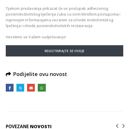
Tijekom predavanja prikazat će se postupak adhezivnog
postendodontskog liječenja zuba sa svim kliničkim postupcima i
najnovijim informacijama vezanim za ishode endodontskog
liječenja i ishode postendodontskih restauracija.
Veselimo se Vašem sudjelovanju!
REGISTRIRAJTE SE OVDJE
Podijelite ovu novost
POVEZANE
NOVOSTI