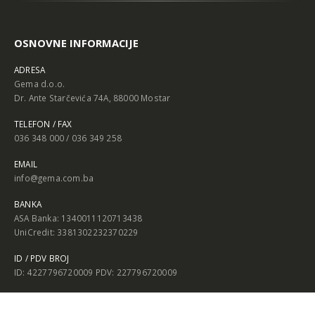
OSNOVNE INFORMACIJE
ADRESA
Gema d.o.o.
Dr. Ante Starčevića 74A, 88000 Mostar
TELEFON / FAX
036 348 000 / 036 349 258
EMAIL
info@gema.com.ba
BANKA
ASA Banka: 1340011120713438
UniCredit: 3381302232370229
ID / PDV BROJ
ID: 4227796720009 PDV: 227796720009
KORISNE INFORMACIJE