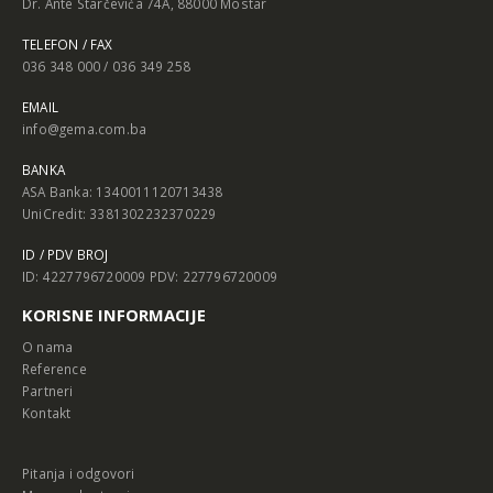
Dr. Ante Starčevića 74A, 88000 Mostar
TELEFON / FAX
036 348 000 / 036 349 258
EMAIL
info@gema.com.ba
BANKA
ASA Banka: 1340011120713438
UniCredit: 3381302232370229
ID / PDV BROJ
ID: 4227796720009 PDV: 227796720009
KORISNE INFORMACIJE
O nama
Reference
Partneri
Kontakt
Pitanja i odgovori