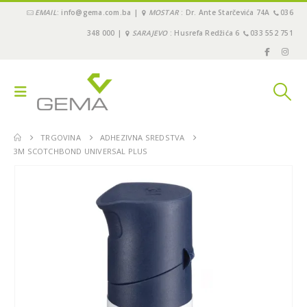
EMAIL
: info@gema.com.ba |
MOSTAR
: Dr. Ante Starčevića 74A
036
348 000 |
SARAJEVO
: Husrefa Redžića 6
033 552 751
TRGOVINA
ADHEZIVNA SREDSTVA
3M SCOTCHBOND UNIVERSAL PLUS