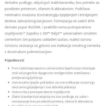
dentalne podloge, uključujući staklokeramiku, bez potrebe za
posebnim primerom, silanom ili aktivatorom. Podržava
minimalno invazivnu stomatologiju lijepljenjem i brtvljenjem
dentina zahvaćenog karijesom. Formulacija ne sadrži BPA
derivate poput BisGMA. I praktički nema postoperativne
osjetljivosti.* Zajedno s 3M™ RelyX™ univerzalnim smolnim
cementom čini potpuno usklađen sustav, nudeći izvrsnu
čvrstoću vezivanja za gotovo sve indikacije smolnog cementa
s dvostrukom polimerizacijom.
Pojedinosti
Prvo radionepropusno univerzalno ljepilo koje smanjuje
rizik od pogrešne dijagnoze rendgenskim snimkama i
pretjeranog liječenja
Univerzalno ljepilo prikladno za sve indikacije izravnog i
neizravnog lijepljenja i sve tehnike jetkanja
Gotovo bez postoperativne osjetljivosti
Zlatni standard prianjanja na sve podloge za zube i
restauracije bez posebnih primera, silana ili aktivatora