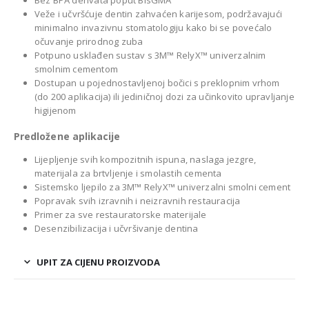
Bez BPA derivata poput BisGMA
Veže i učvršćuje dentin zahvaćen karijesom, podržavajući
minimalno invazivnu stomatologiju kako bi se povećalo
očuvanje prirodnog zuba
Potpuno usklađen sustav s 3M™ RelyX™ univerzalnim
smolnim cementom
Dostupan u pojednostavljenoj bočici s preklopnim vrhom
(do 200 aplikacija) ili jediničnoj dozi za učinkovito upravljanje
higijenom
Predložene aplikacije
Lijepljenje svih kompozitnih ispuna, naslaga jezgre,
materijala za brtvljenje i smolastih cementa
Sistemsko ljepilo za 3M™ RelyX™ univerzalni smolni cement
Popravak svih izravnih i neizravnih restauracija
Primer za sve restauratorske materijale
Desenzibilizacija i učvršivanje dentina
UPIT ZA CIJENU PROIZVODA