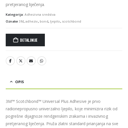
pretjeranog liječenja.
Kategorija:
Adhezivna sredstva
Oznake
3M
,
adheziv
,
bond
,
ljepilo
,
scotchbond
DETALJNIJE
OPIS
3M™ Scotchbond™ Universal Plus Adhesive je prvo
radionepropusno univerzalno ljepilo, koje minimizira rizik od
pogrešne dijagnoze rendgenskim zrakama i invazivnog
pretjeranog liječenja. Pruža zlatni standard prianjanja na sve