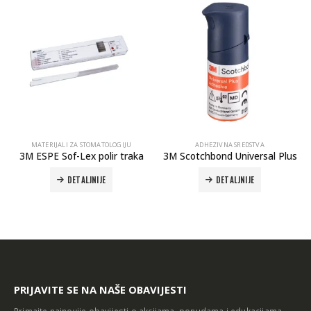
MATERIJALI ZA STOMATOLOGIJU
ADHEZIVNA SREDSTVA
3M ESPE Sof-Lex polir traka
3M Scotchbond Universal Plus
IP
DETALJNIJE
DETALJNIJE
PRIJAVITE SE NA NAŠE OBAVIJESTI