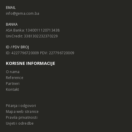
EMAIL
info@gema.com.ba
BANKA
ASA Banka: 1340011120713438
UniCredit: 3381302232370229
ID / PDV BROJ
ID: 4227796720009 PDV: 227796720009
KORISNE INFORMACIJE
O nama
Reference
Partneri
Kontakt
Pitanja i odgovori
Mapa web stranice
Pravila privatnosti
Uvjeti i odredbe