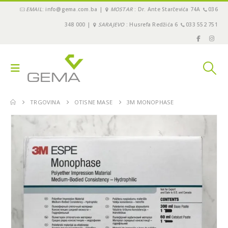
EMAIL
: info@gema.com.ba |
MOSTAR
: Dr. Ante Starčevića 74A
036
348 000 |
SARAJEVO
: Husrefa Redžića 6
033 552 751
TRGOVINA
OTISNE MASE
3M MONOPHASE