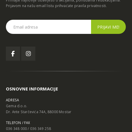
Primajte najnovije obavijesti o akcijama, ponudama i edukacijama.
Prijavom na našu email listu prihvaćate
pravila privatnosti
.
OSNOVNE INFORMACIJE
ADRESA
Gema d.o.o.
Dr. Ante Starčevića 74A, 88000 Mostar
TELEFON / FAX
036 348 000 / 036 349 258