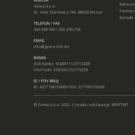
ADRESA
Referen
Gema d.o.o.
Partneri
Dr. Ante Starčevića 74A, 88000 Mostar
Kontakt
TELEFON / FAX
036 348 000 / 036 349 258
EMAIL
info@gema.com.ba
BANKA
ASA Banka: 1340011120713438
UniCredit: 3381302232370229
ID / PDV BROJ
ID: 4227796720009 PDV: 227796720009
© Gema d.o.o. 2022. | Izrada i održavanje:
KRAFTBIT