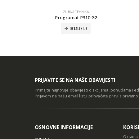
ZUBNA TEHNIKA
C
Programat P310 G2
DETALJNIJE
PRIJAVITE SE NA NAŠE OBAVIJESTI
Primajte najnovije obavijesti o akcijama, ponudama i e
Prijavom na našu email listu prihvaćate
pravila privatno
OSNOVNE INFORMACIJE
KORIS
O nama