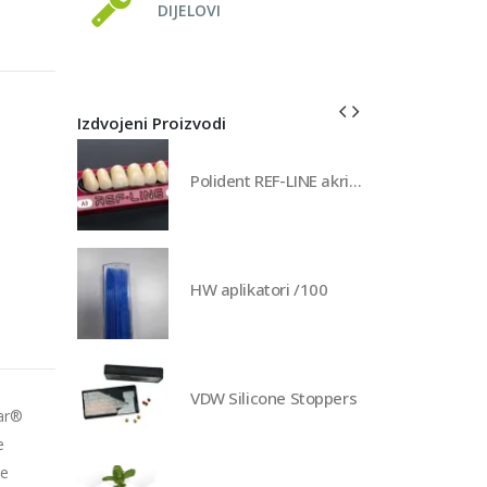
DIJELOVI
Izdvojeni Proizvodi
Polident REF-LINE akrilni zubi
HW aplikatori /100
VDW Silicone Stoppers
tar®
e
je