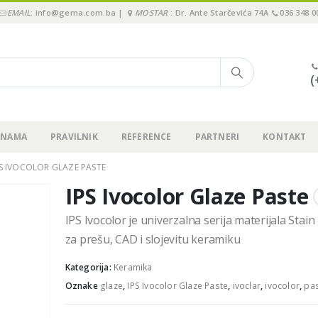
EMAIL
: info@gema.com.ba |
MOSTAR
: Dr. Ante Starčevića 74A
036 348 0
(
 NAMA
PRAVILNIK
REFERENCE
PARTNERI
KONTAKT
PS IVOCOLOR GLAZE PASTE
IPS Ivocolor Glaze Paste
IPS Ivocolor je univerzalna serija materijala Stain 
za prešu, CAD i slojevitu keramiku
Kategorija:
Keramika
Oznake
glaze
,
IPS Ivocolor Glaze Paste
,
ivoclar
,
ivocolor
,
pa