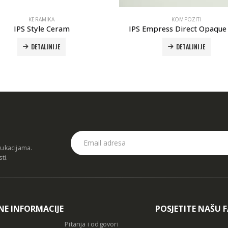
KERAMIKA
KOMPOZITI
IPS Style Ceram
IPS Empress Direct Opaque r
DETALJNIJE
DETALJNIJE
dukacijama.
sti
.
NE INFORMACIJE
POSJETITE NAŠU 
Pitanja i odgovori