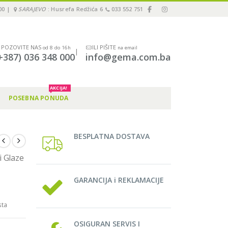
00 |
SARAJEVO
: Husrefa Redžića 6
033 552 751
POZOVITE NAS
ILI PIŠITE
od 8 do 16h
na email
|
+387) 036 348 000
info@gema.com.ba
AKCIJA!
POSEBNA PONUDA
BESPLATNA DOSTAVA
i Glaze
GARANCIJA i REKLAMACIJE
sta
OSIGURAN SERVIS I