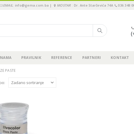
EMAIL
: info@gema.com.ba |
MOSTAR
: Dr. Ante Starčevića 74A
036 348 0
(
 NAMA
PRAVILNIK
REFERENCE
PARTNERI
KONTAKT
ZE PASTE
 po: