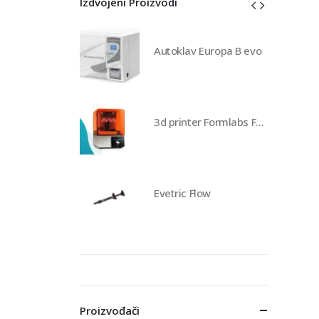
Izdvojeni Proizvodi
av Europa B evo
Autoklav Europa B evo
3d printer Formlabs Form 4b
3d printer Formlabs Form 4b
 Flow
Evetric Flow
Proizvođači