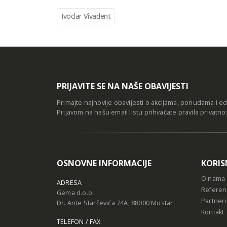
Ivoclar Vivadent
PRIJAVITE SE NA NAŠE OBAVIJESTI
Primajte najnovije obavijesti o akcijama, ponudama i e
Prijavom na našu email listu prihvaćate
pravila privatno
OSNOVNE INFORMACIJE
KORIS
O nama
ADRESA
Referen
Gema d.o.o.
Partneri
Dr. Ante Starčevića 74A, 88000 Mostar
Kontakt
TELEFON / FAX