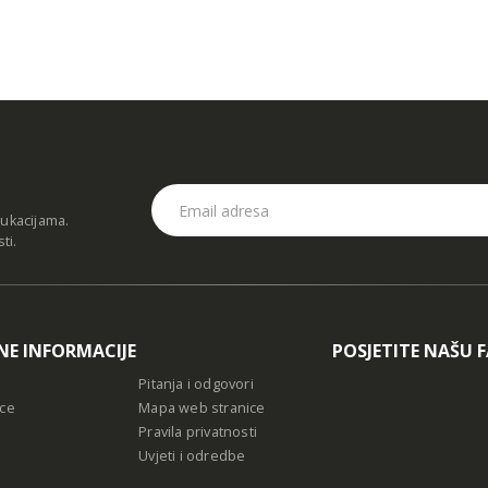
dukacijama.
sti
.
NE INFORMACIJE
POSJETITE NAŠU 
Pitanja i odgovori
ce
Mapa web stranice
Pravila privatnosti
Uvjeti i odredbe