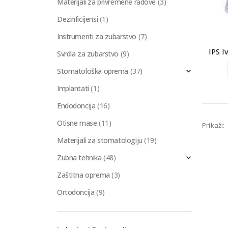
Materijali za privremene radove
(3)
Dezinficijensi
(1)
Instrumenti za zubarstvo
(7)
IPS I
Svrdla za zubarstvo
(9)
Stomatološka oprema
(37)
Implantati
(1)
Endodoncija
(16)
Otisne mase
(11)
Prikaži:
Materijali za stomatologiju
(19)
Zubna tehnika
(48)
Zaštitna oprema
(3)
Ortodoncija
(9)