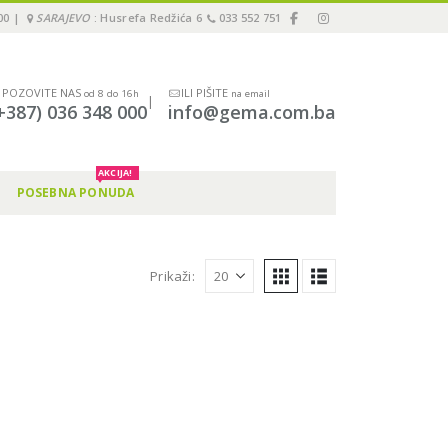
00 |
SARAJEVO
: Husrefa Redžića 6
033 552 751
POZOVITE NAS
ILI PIŠITE
od 8 do 16h
na email
|
+387) 036 348 000
info@gema.com.ba
AKCIJA!
POSEBNA PONUDA
Prikaži: