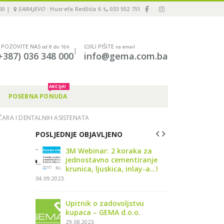
00 |
SARAJEVO
: Husrefa Redžića 6
033 552 751
POZOVITE NAS
ILI PIŠITE
od 8 do 16h
na email
|
+387) 036 348 000
info@gema.com.ba
AKCIJA!
POSEBNA PONUDA
ARA I DENTALNIH ASISTENATA
POSLJEDNJE OBJAVLJENO
er in
3M Webinar: 2 koraka za
Održali
024” u
jednostavno cementiranje
Immedi
4
krunica, ljuskica, inlay-a…!
Sarajev
04.09.2023.
19.11.2024.
ate3 Tour
Upitnik o zadovoljstvu
Pionee
.11.2024
kupaca – GEMA d.o.o.
2024 – 
29.08.2023.
04.07.202