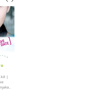
 u
10 zlatnih pravila za savršene otiske – 
13
webinar
sij
TAR |
Posljednjih desetljeća razvijeni su brojni inovativn
 Ne
stomatološki materijali i nove tehnike, ali oni
njaka...
kompliciraju proces donošenja odluka i mogu ostav
pročitajte više