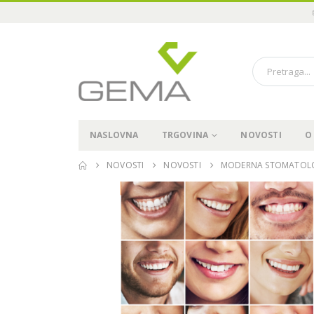
NASLOVNA
TRGOVINA
NOVOSTI
O
NOVOSTI
NOVOSTI
MODERNA STOMATOLOG
Održali smo “Pioneer in
Immediate3 Tour 2024” u
Sarajevu, 15.11.2024
19.11.2024.
04
Pioneer in Immediate3 Tour
2024 – Sarajevo, 15.11.2024
04.07.2024.