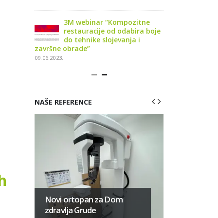
osigurati
3M webinar “Kompozitne
3M webi
etiku i
restauracije od odabira boje
funkcio
do tehnike slojevanja i
trajnos
završne obrade”
kompozitnih res
09.06.2023.
03.10.2023.
NAŠE REFERENCE
h
Najsuvre
za Stoma
Novi ortopan za Dom
ordinacij
zdravlja Grude