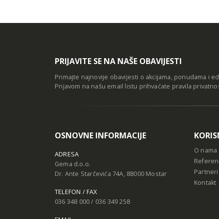
PRIJAVITE SE NA NAŠE OBAVIJESTI
Primajte najnovije obavijesti o akcijama, ponudama i e
Prijavom na našu email listu prihvaćate
pravila privatno
OSNOVNE INFORMACIJE
KORIS
O nama
ADRESA
Referen
Gema d.o.o.
Partneri
Dr. Ante Starčevića 74A, 88000 Mostar
Kontakt
TELEFON / FAX
036 348 000 / 036 349 258