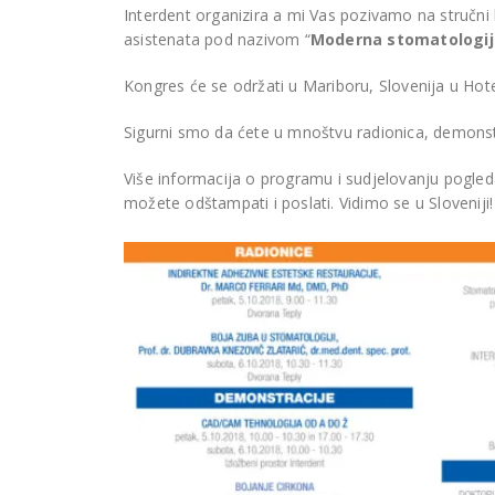
Liv
Interdent organizira a mi Vas pozivamo na stručni 
GRUDE
asistenata pod nazivom “
Moderna stomatologij
Kongres će se održati u Mariboru, Slovenija u Hote
Sigurni smo da ćete u mnoštvu radionica, demonstra
Više informacija o programu i sudjelovanju pogledaj
možete odštampati i poslati. Vidimo se u Sloveniji!
Nov
810
NSK Varios Combi Pro za
amb
Stomatološku ordinaciju
Šah
Franković u Kiseljaku
DO