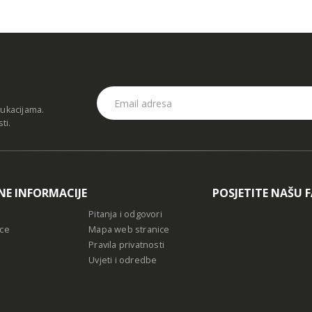
dukacijama.
sti
.
NE INFORMACIJE
POSJETITE NAŠU 
Pitanja i odgovori
ce
Mapa web stranice
Pravila privatnosti
Uvjeti i odredbe