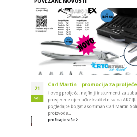
POVEZANE
NOVOSTI
laboratorije
Carl Martin – promocija za proljeće
21
I ovog proljeća, najfiniji insturmenti za zub
velj
 traje od
provjerene njemačke kvalitete su na AKCIJI
jte akcijski
pogledajte bogat asortiman Carl Martin Sol
proizvoda...
pročitajte više