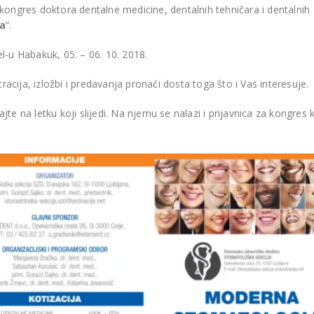
nu
kongres doktora dentalne medicine, dentalnih tehničara i dentalnih
BIJELJINA
a
“.
l-u Habakuk, 05. – 06. 10. 2018.
cija, izložbi i predavanja pronaći dosta toga što i Vas interesuje.
te na letku koji slijedi. Na njemu se nalazi i prijavnica za kongres 
i ortopan CareStream
0 2D za stomatološku
ulantu Dr. Munira
Model One 100 za Dental
ović
Centar Omnident u Cazinu
BOJ
CAZIN