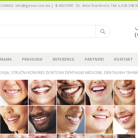
EMAIL
: info@gema.com.ba |
MOSTAR
: Dr. Ante Starčevića 74A
036 348 0
(
 NAMA
PRAVILNIK
REFERENCE
PARTNERI
KONTAKT
IJA, STRUČNI KONGRES DOKTORA DENTALNE MEDICINE, DENTALNIH TEHNIČ
3M Webinar: 2 koraka za
Održali smo “Pione
jednostavno cementiranje
Immediate3 Tour 2
krunica, ljuskica, inlay-a…!
Sarajevu, 15.11.202
.09.2023.
19.11.2024.
Upitnik o zadovoljstvu
Pioneer in Immedi
kupaca – GEMA d.o.o.
2024 – Sarajevo, 15
29.08.2023.
04.07.2024.