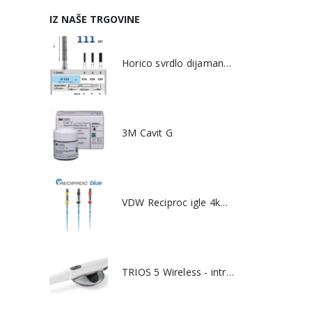
IZ NAŠE TRGOVINE
Horico svrdlo dijamantno - 111
3M Cavit G
VDW Reciproc igle 4kom
TRIOS 5 Wireless - intraoralni 3D skener