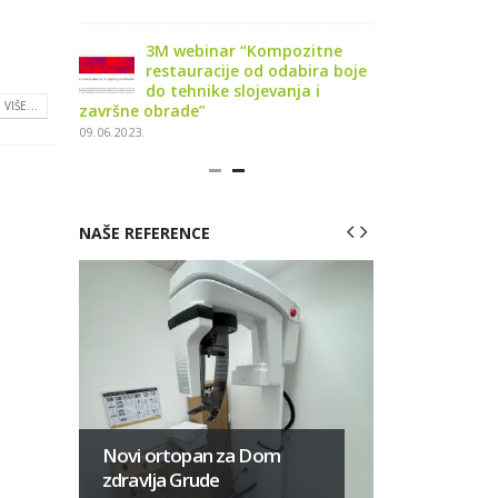
osigurati
3M webinar “Kompozitne
3M webi
etiku i
restauracije od odabira boje
funkcio
do tehnike slojevanja i
trajnos
VIŠE...
završne obrade”
kompozitnih res
09.06.2023.
03.10.2023.
NAŠE REFERENCE
Najsuvre
za Stoma
Novi ortopan za Dom
ordinacij
zdravlja Grude