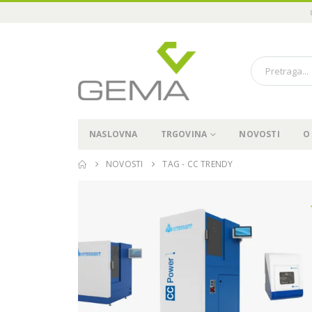
NASLOVNA
TRGOVINA
NOVOSTI
O
NOVOSTI
TAG -
CC TRENDY
Održali smo “Pioneer in
Immediate3 Tour 2024” u
Sarajevu, 15.11.2024
19.11.2024.
04
Pioneer in Immediate3 Tour
2024 – Sarajevo, 15.11.2024
04.07.2024.