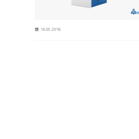
3M webinar: “Kako osigurati
funkcionalnost, estetiku i
trajnost stražnjih
16.05.2018.
kompozitnih restauracija?”
z
03.10.2023.
09
Naj
za 
Novi ortopan za Dom
ordi
zdravlja Grude