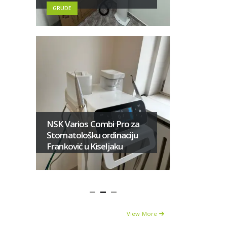
Livnu
GRUDE
Novi ort
8100 2D 
NSK Varios Combi Pro za
ambulant
Stomatološku ordinaciju
Šahović
Franković u Kiseljaku
DOBOJ
View More