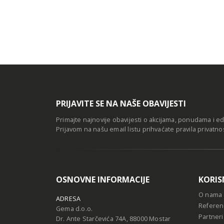
PRIJAVITE SE NA NAŠE OBAVIJESTI
Primajte najnovije obavijesti o akcijama, ponudama i e
Prijavom na našu email listu prihvaćate
pravila privatno
OSNOVNE INFORMACIJE
KORIS
O nama
ADRESA
Referen
Gema d.o.o.
Partneri
Dr. Ante Starčevića 74A, 88000 Mostar