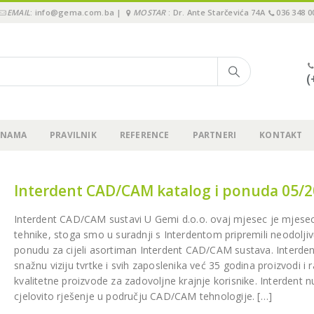
EMAIL
: info@gema.com.ba |
MOSTAR
: Dr. Ante Starčevića 74A
036 348 0
(
 NAMA
PRAVILNIK
REFERENCE
PARTNERI
KONTAKT
Interdent CAD/CAM katalog i ponuda 05/
3M Webinar: 2 koraka za
Održali smo “Pione
Interdent CAD/CAM sustavi U Gemi d.o.o. ovaj mjesec je mjese
jednostavno cementiranje
Immediate3 Tour 2
tehnike, stoga smo u suradnji s Interdentom pripremili neodolji
krunica, ljuskica, inlay-a…!
Sarajevu, 15.11.202
ponudu za cijeli asortiman Interdent CAD/CAM sustava. Interden
.09.2023.
19.11.2024.
snažnu viziju tvrtke i svih zaposlenika već 35 godina proizvodi i r
kvalitetne proizvode za zadovoljne krajnje korisnike. Interdent n
Upitnik o zadovoljstvu
Pioneer in Immedi
cjelovito rješenje u području CAD/CAM tehnologije. […]
kupaca – GEMA d.o.o.
2024 – Sarajevo, 15
29.08.2023.
04.07.2024.