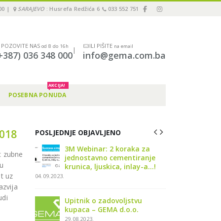
00 |
SARAJEVO
: Husrefa Redžića 6
033 552 751
POZOVITE NAS
ILI PIŠITE
od 8 do 16h
na email
|
+387) 036 348 000
info@gema.com.ba
AKCIJA!
POSEBNA PONUDA
2018
POSLJEDNJE OBJAVLJENO
er in
3M Webinar: 2 koraka za
Održali
c zubne
024” u
jednostavno cementiranje
Immedi
vu
4
krunica, ljuskica, inlay-a…!
Sarajev
t uz
04.09.2023.
19.11.2024.
azvija
udi
ate3 Tour
Upitnik o zadovoljstvu
Pionee
.11.2024
kupaca – GEMA d.o.o.
2024 – 
29.08.2023.
04.07.202