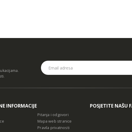
dukacijama.
sti
.
NE INFORMACIJE
POSJETITE NAŠU 
Pitanja i odgovori
ce
Mapa web stranice
Pravila privatnosti