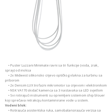
• Puster Luzzani Minimate ravni sa tri funkcije (voda, zrak,
spray) od inoksa
• 2x Midwest silikonsko crijevo optičkog vlakna za turbinu sa
priborom
• 2x Densim LUX trofazni mikromotor sa crijevom i elektronikom
• NSK VA170 skidač kamenca sa 3 nastavaka sa LED svjetlom
• Svi rotirajući instrumenti su opremljeni sistemom ship blouer
koji sprečava retrakciju kontaminirane vode u sistem.
Vodeni blok:
• Rotirajuća asistentska ruka, samobalansirajuća verzija sa