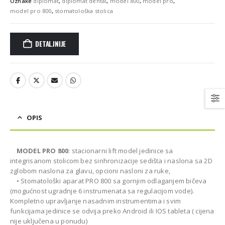
Oznake
diplomat
,
diplomat dental
,
model 800
,
model pro
,
model pro 800
,
stomatološka stolica
DETALJNIJE
OPIS
MODEL PRO 800
: stacionarni lift model jedinice sa
integrisanom stolicom bez sinhronizacije sedišta i naslona sa 2D
zglobom naslona za glavu, opcioni nasloni za ruke,
• Stomatološki aparat PRO 800 sa gornjim odlaganjem bičeva
(mogućnost ugradnje 6 instrumenata sa regulacijom vode).
Kompletno upravljanje nasadnim instrumentima i svim
funkcijama jedinice se odvija preko Android ili IOS tableta ( cijena
nije uključena u ponudu)