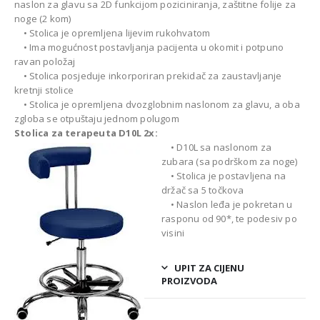
naslon za glavu sa 2D funkcijom poziciniranja, zaštitne folije za
noge (2 kom)
• Stolica je opremljena lijevim rukohvatom
• Ima mogućnost postavljanja pacijenta u okomit i potpuno
ravan položaj
• Stolica posjeduje inkorporiran prekidač za zaustavljanje
kretnji stolice
• Stolica je opremljena dvozglobnim naslonom za glavu, a oba
zgloba se otpuštaju jednom polugom
Stolica za terapeuta D10L 2x:
• D10L sa naslonom za
zubara (sa podrškom za noge)
• Stolica je postavljena na
držač sa 5 točkova
• Naslon leđa je pokretan u
rasponu od 90*, te podesiv po
visini
UPIT ZA CIJENU
PROIZVODA