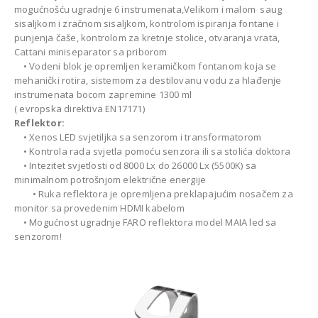
mogućnošću ugradnje 6 instrumenata,Velikom i malom saug
sisaljkom i zračnom sisaljkom, kontrolom ispiranja fontane i
punjenja čaše, kontrolom za kretnje stolice, otvaranja vrata,
Cattani miniseparator sa priborom
• Vodeni blok je opremljen keramičkom fontanom koja se
mehanički rotira, sistemom za destilovanu vodu za hlađenje
instrumenata bocom zapremine 1300 ml
( evropska direktiva EN17171)
Reflektor:
• Xenos LED svjetiljka sa senzorom i transformatorom
• Kontrola rada svjetla pomoću senzora ili sa stolića doktora
• Intezitet svjetlosti od 8000 Lx do 26000 Lx (5500K) sa
minimalnom potrošnjom električne energije
• Ruka reflektora je opremljena preklapajućim nosačem za
monitor sa provedenim HDMI kabelom
• Mogućnost ugradnje FARO reflektora model MAIA led sa
senzorom!