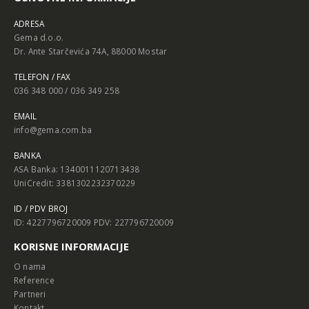
ADRESA
Gema d.o.o.
Dr. Ante Starčevića 74A, 88000 Mostar
TELEFON / FAX
036 348 000 / 036 349 258
EMAIL
info@gema.com.ba
BANKA
ASA Banka: 1340011120713438
UniCredit: 3381302232370229
ID / PDV BROJ
ID: 4227796720009 PDV: 227796720009
KORISNE INFORMACIJE
O nama
Reference
Partneri
Kontakt