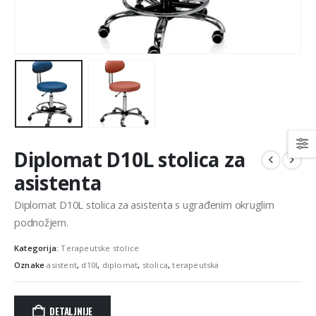
Diplomat D10L stolica za
asistenta
Diplomat D10L stolica za asistenta s ugrađenim okruglim
podnožjem.
Kategorija:
Terapeutske stolice
Oznake
asistent
,
d10l
,
diplomat
,
stolica
,
terapeutska
DETALJNIJE