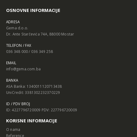
OSNOVNE INFORMACIJE
ADRESA
Gema d.o.o.
Dr. Ante Starčevića 74A, 88000 Mostar
TELEFON / FAX
036 348 000 / 036 349 258
EMAIL
info@gema.com.ba
BANKA
ASA Banka: 1340011120713438
UniCredit: 3381302232370229
ID / PDV BROJ
ID: 4227796720009 PDV: 227796720009
KORISNE INFORMACIJE
O nama
Reference