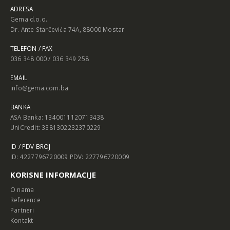
ADRESA
Gema d.o.o.
Dr. Ante Starčevića 74A, 88000 Mostar
TELEFON / FAX
036 348 000 / 036 349 258
EMAIL
info@gema.com.ba
BANKA
ASA Banka: 1340011120713438
UniCredit: 3381302232370229
ID / PDV BROJ
ID: 4227796720009 PDV: 227796720009
KORISNE INFORMACIJE
O nama
Reference
Partneri
Kontakt