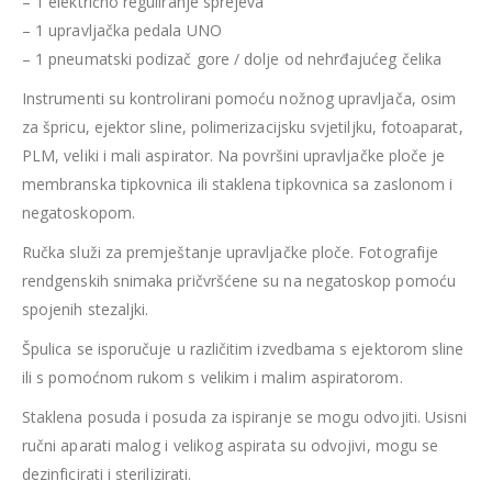
– 1 električno reguliranje sprejeva
– 1 upravljačka pedala UNO
– 1 pneumatski podizač gore / dolje od nehrđajućeg čelika
Instrumenti su kontrolirani pomoću nožnog upravljača, osim
za špricu, ejektor sline, polimerizacijsku svjetiljku, fotoaparat,
PLM, veliki i mali aspirator. Na površini upravljačke ploče je
membranska tipkovnica ili staklena tipkovnica sa zaslonom i
negatoskopom.
Ručka služi za premještanje upravljačke ploče. Fotografije
rendgenskih snimaka pričvršćene su na negatoskop pomoću
spojenih stezaljki.
Špulica se isporučuje u različitim izvedbama s ejektorom sline
ili s pomoćnom rukom s velikim i malim aspiratorom.
Staklena posuda i posuda za ispiranje se mogu odvojiti. Usisni
ručni aparati malog i velikog aspirata su odvojivi, mogu se
dezinficirati i sterilizirati.