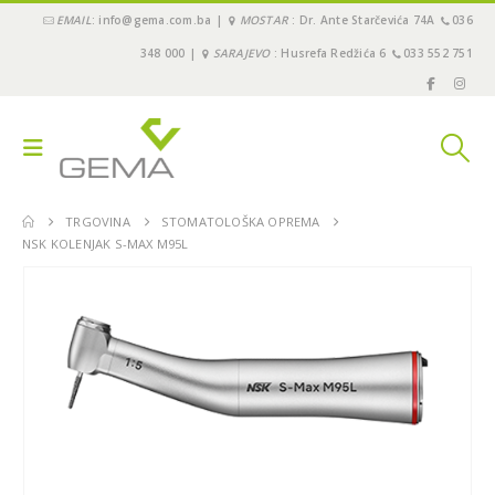
EMAIL
: info@gema.com.ba |
MOSTAR
: Dr. Ante Starčevića 74A
036
348 000 |
SARAJEVO
: Husrefa Redžića 6
033 552 751
TRGOVINA
STOMATOLOŠKA OPREMA
NSK KOLENJAK S-MAX M95L