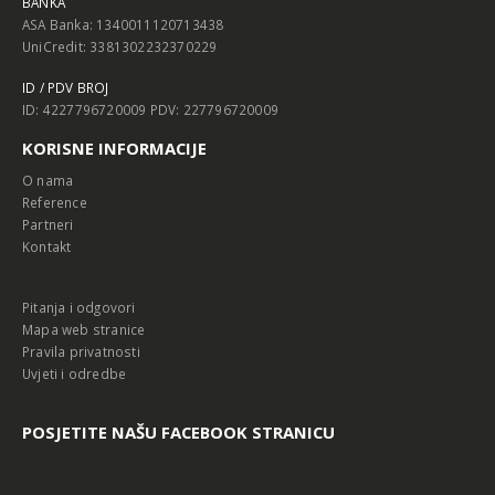
BANKA
ASA Banka: 1340011120713438
UniCredit: 3381302232370229
ID / PDV BROJ
ID: 4227796720009 PDV: 227796720009
KORISNE INFORMACIJE
O nama
Reference
Partneri
Kontakt
Pitanja i odgovori
Mapa web stranice
Pravila privatnosti
Uvjeti i odredbe
POSJETITE NAŠU FACEBOOK STRANICU