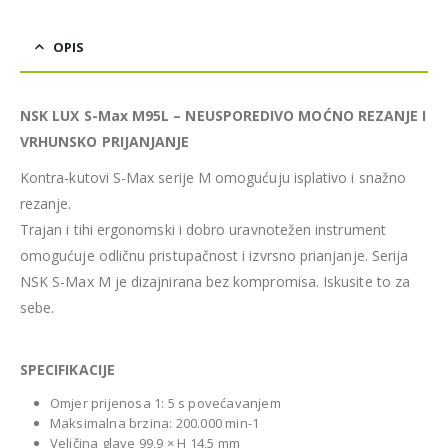
OPIS
NSK LUX S-Max M95L – NEUSPOREDIVO MOĆNO REZANJE I
VRHUNSKO PRIJANJANJE
Kontra-kutovi S-Max serije M omogućuju isplativo i snažno
rezanje.
Trajan i tihi ergonomski i dobro uravnotežen instrument
omogućuje odličnu pristupačnost i izvrsno prianjanje. Serija
NSK S-Max M je dizajnirana bez kompromisa. Iskusite to za
sebe.
SPECIFIKACIJE
Omjer prijenosa 1: 5 s povećavanjem
Maksimalna brzina: 200.000 min-1
Veličina glave 99,9 × H 14,5 mm