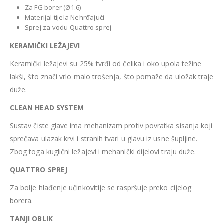
Za FG borer (Ø1.6)
Materijal tijela Nehrđajući
Sprej za vodu Quattro sprej
KERAMIČKI LEŽAJEVI
Keramički ležajevi su 25% tvrđi od čelika i oko upola težine
lakši, što znači vrlo malo trošenja, što pomaže da uložak traje
duže.
CLEAN HEAD SYSTEM
Sustav čiste glave ima mehanizam protiv povratka sisanja koji
sprečava ulazak krvi i stranih tvari u glavu iz usne šupljine.
Zbog toga kuglični ležajevi i mehanički dijelovi traju duže.
QUATTRO SPREJ
Za bolje hlađenje učinkovitije se raspršuje preko cijelog
borera.
TANJI OBLIK