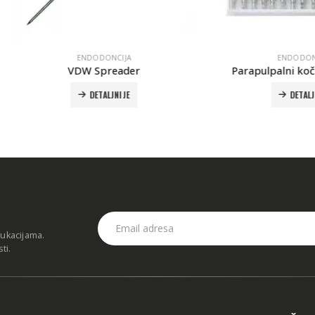
ENDODONCIJA
ENDODONCIJA
VDW Spreader
Parapulpalni kočići/25 Ed
DETALJNIJE
DETALJNIJE
dukacijama.
sti
.