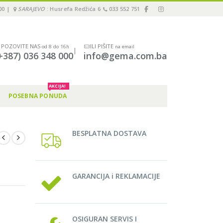
00 |
SARAJEVO
: Husrefa Redžića 6
033 552 751
POZOVITE NAS
ILI PIŠITE
od 8 do 16h
na email
|
+387) 036 348 000
info@gema.com.ba
AKCIJA!
POSEBNA PONUDA
BESPLATNA DOSTAVA
GARANCIJA i REKLAMACIJE
OSIGURAN SERVIS I