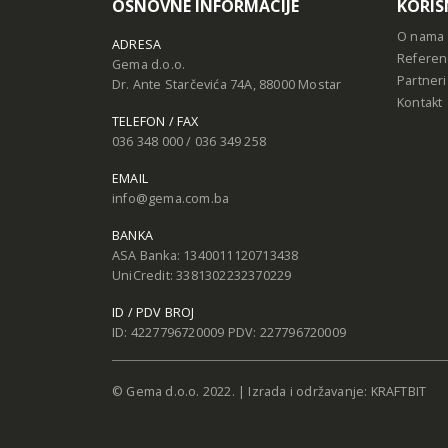
OSNOVNE INFORMACIJE
KORIS
O nama
ADRESA
Referen
Gema d.o.o.
Partneri
Dr. Ante Starčevića 74A, 88000 Mostar
Kontakt
TELEFON / FAX
036 348 000 / 036 349 258
EMAIL
info@gema.com.ba
BANKA
ASA Banka: 1340011120713438
UniCredit: 3381302232370229
ID / PDV BROJ
ID: 4227796720009 PDV: 227796720009
© Gema d.o.o. 2022. | Izrada i održavanje:
KRAFTBIT