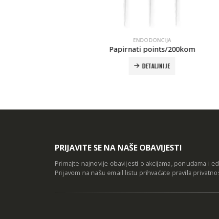
a/120
ENDODONCIJA
Papirnati points/200kom
DETALJNIJE
PRIJAVITE SE NA NAŠE OBAVIJESTI
Primajte najnovije obavijesti o akcijama, ponudama i e
Prijavom na našu email listu prihvaćate
pravila privatno