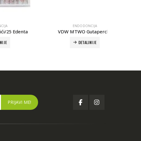
ENDODONCIJA
enta
VDW MTWO Gutapercha
VDW Re
DETALJNIJE