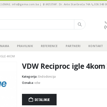
EMAIL
: info@gema.com.ba |
MOSTAR
: Dr. Ante Starčevića 74A
036 348 0
(
 NAMA
PRAVILNIK
REFERENCE
PARTNERI
KONTAKT
IGLE 4KOM
VDW Reciproc igle 4kom
Kategorija:
Endodoncija
Oznaka:
vdw
DETALJNIJE