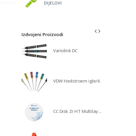
DIJELOVI
Izdvojeni Proizvodi
Variolink DC
VDW Hedstroem igle/6
CC Disk Zr HT Multilayer