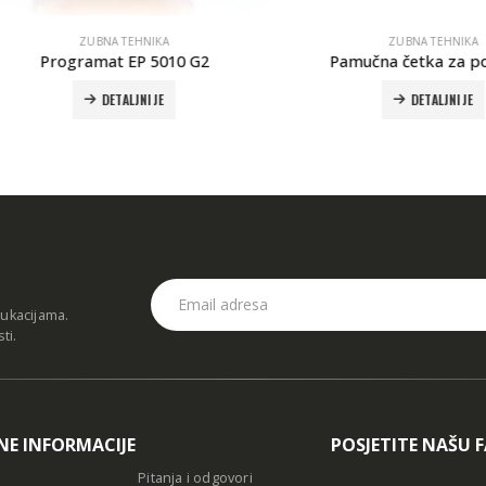
ZUBNA TEHNIKA
ZUBNA TEHNIKA
Programat EP 5010 G2
Pamučna četka za poliran
DETALJNIJE
DETALJNIJE
dukacijama.
sti
.
NE INFORMACIJE
POSJETITE NAŠU 
Pitanja i odgovori