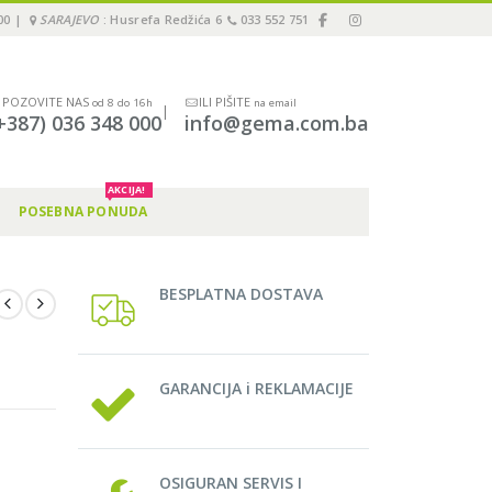
00 |
SARAJEVO
: Husrefa Redžića 6
033 552 751
POZOVITE NAS
ILI PIŠITE
od 8 do 16h
na email
|
+387) 036 348 000
info@gema.com.ba
AKCIJA!
POSEBNA PONUDA
BESPLATNA DOSTAVA
GARANCIJA i REKLAMACIJE
OSIGURAN SERVIS I