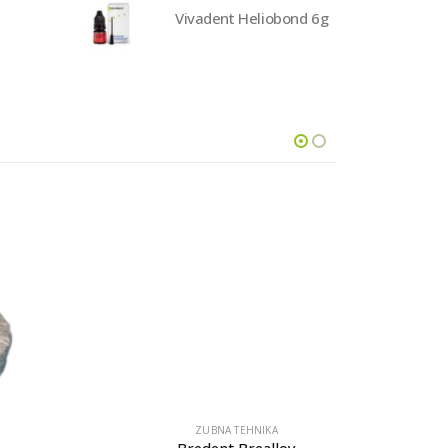
Vivadent Heliobond 6g
ZUBNA TEHNIKA
Bredent Brealloy