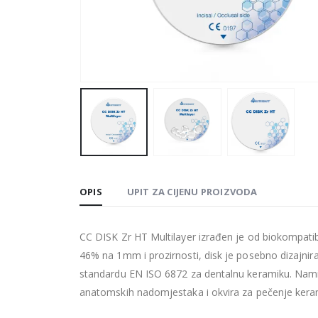
OPIS
UPIT ZA CIJENU PROIZVODA
CC DISK Zr HT Multilayer izrađen je od biokompatib
46% na 1mm i prozirnosti, disk je posebno dizajnir
standardu EN ISO 6872 za dentalnu keramiku. Nami
anatomskih nadomjestaka i okvira za pečenje kerami