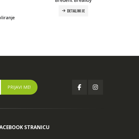
DETALJNIJE
je
Crna 
FACEBOOK STRANICU