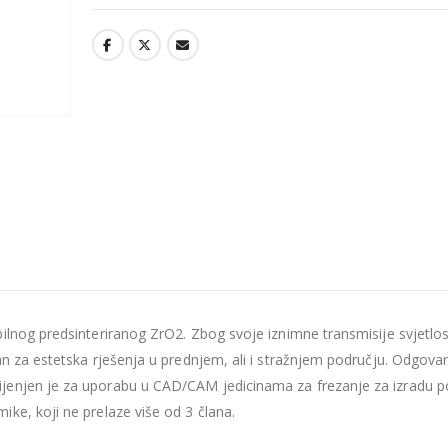
ilnog predsinteriranog ZrO2. Zbog svoje iznimne transmisije svjetlos
an za estetska rješenja u prednjem, ali i stražnjem području. Odgova
jenjen je za uporabu u CAD/CAM jedicinama za frezanje za izradu p
ke, koji ne prelaze više od 3 člana.