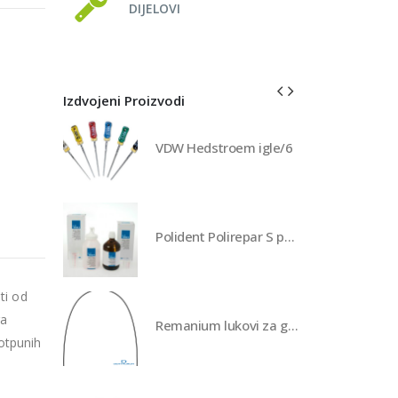
DIJELOVI
Izdvojeni Proizvodi
VDW Hedstroem igle/6
Polident Polirepar S prah
ti od
ra
Remanium lukovi za gornju i donju vilicu
otpunih