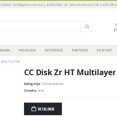
EMAIL
: info@gema.com.ba |
MOSTAR
: Dr. Ante Starčevića 74A
036 348 0
(
 NAMA
PRAVILNIK
REFERENCE
PARTNERI
KONTAKT
T MULTILAYER
CC Disk Zr HT Multilayer
Kategorija:
Zubna tehnika
Oznaka:
disk
DETALJNIJE