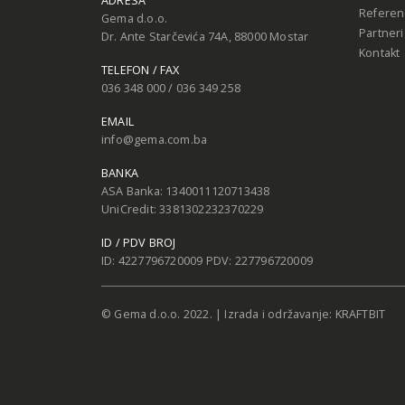
ADRESA
Referen
Gema d.o.o.
Partneri
Dr. Ante Starčevića 74A, 88000 Mostar
Kontakt
TELEFON / FAX
036 348 000 / 036 349 258
EMAIL
info@gema.com.ba
BANKA
ASA Banka: 1340011120713438
UniCredit: 3381302232370229
ID / PDV BROJ
ID: 4227796720009 PDV: 227796720009
© Gema d.o.o. 2022. | Izrada i održavanje:
KRAFTBIT