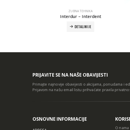
A
ZUBNA TEHNIKA
a legura
Interdur – Interdent
DETALJNIJE
PRIJAVITE SE NA NAŠE OBAVIJESTI
Primajte najnovije obavijesti o akcijama, ponudama i e
Prijavom na našu email listu prihvaćate
pravila privatno
OSNOVNE INFORMACIJE
KORIS
O nama