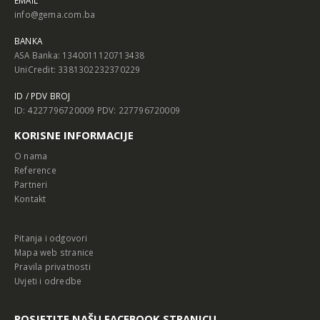
EMAIL
info@gema.com.ba
BANKA
ASA Banka: 1340011120713438
UniCredit: 3381302232370229
ID / PDV BROJ
ID: 4227796720009 PDV: 227796720009
KORISNE INFORMACIJE
O nama
Reference
Partneri
Kontakt
Pitanja i odgovori
Mapa web stranice
Pravila privatnosti
Uvjeti i odredbe
POSJETITE NAŠU FACEBOOK STRANICU