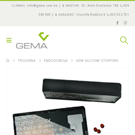
EMAIL
: info@gema.com.ba |
MOSTAR
: Dr. Ante Starčevića 74A
036
348 000 |
SARAJEVO
: Husrefa Redžića 6
033 552 751
TRGOVINA
ENDODONCIJA
VDW SILICONE STOPPERS