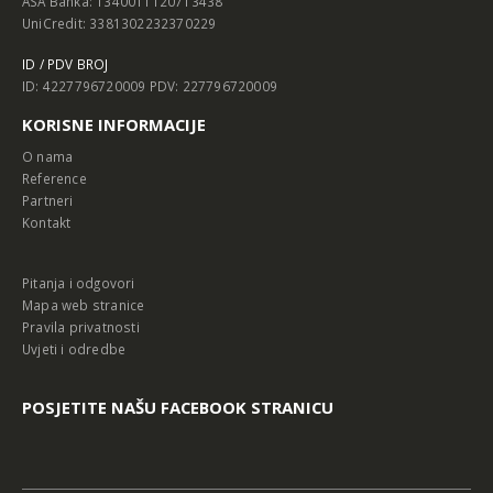
ASA Banka: 1340011120713438
UniCredit: 3381302232370229
ID / PDV BROJ
ID: 4227796720009 PDV: 227796720009
KORISNE INFORMACIJE
O nama
Reference
Partneri
Kontakt
Pitanja i odgovori
Mapa web stranice
Pravila privatnosti
Uvjeti i odredbe
POSJETITE NAŠU FACEBOOK STRANICU