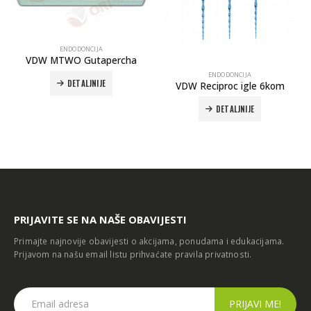
A
ENDODONCIJA
apercha
VDW Reciproc Gutta
ENDODONCIJA
JE
DETALJNIJE
VDW Reciproc igle 6kom
DETALJNIJE
PRIJAVITE SE NA NAŠE OBAVIJESTI
Primajte najnovije obavijesti o akcijama, ponudama i edukacijama.
Prijavom na našu email listu prihvaćate
pravila privatnosti
.