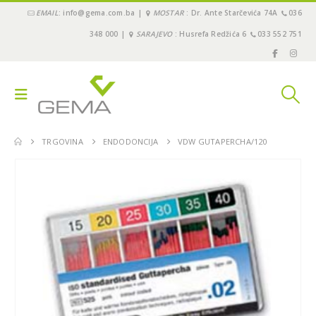
EMAIL
: info@gema.com.ba |
MOSTAR
: Dr. Ante Starčevića 74A
036
348 000 |
SARAJEVO
: Husrefa Redžića 6
033 552 751
TRGOVINA
ENDODONCIJA
VDW GUTAPERCHA/120