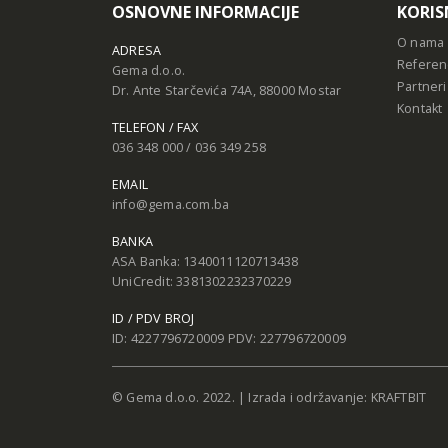
ADRESA
Referen
Gema d.o.o.
Partneri
Dr. Ante Starčevića 74A, 88000 Mostar
Kontakt
TELEFON / FAX
036 348 000 / 036 349 258
EMAIL
info@gema.com.ba
BANKA
ASA Banka: 1340011120713438
UniCredit: 3381302232370229
ID / PDV BROJ
ID: 4227796720009 PDV: 227796720009
© Gema d.o.o. 2022. | Izrada i održavanje:
KRAFTBIT