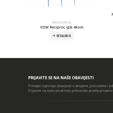
ENDODONCIJA
Papirnati points/200kom
Par
DETALJNIJE
e 4kom
PRIJAVITE SE NA NAŠE OBAVIJESTI
Primajte najnovije obavijesti o akcijama, ponudama i e
Prijavom na našu email listu prihvaćate
pravila privatno
OSNOVNE INFORMACIJE
KORIS
O nama