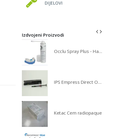
DIJELOVI
Izdvojeni Proizvodi
Occlu Spray Plus - Hager Werken
IPS Empress Direct Opaque refill
Ketac Cem radiopaque