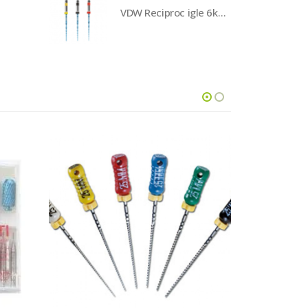
VDW Reciproc igle 6kom