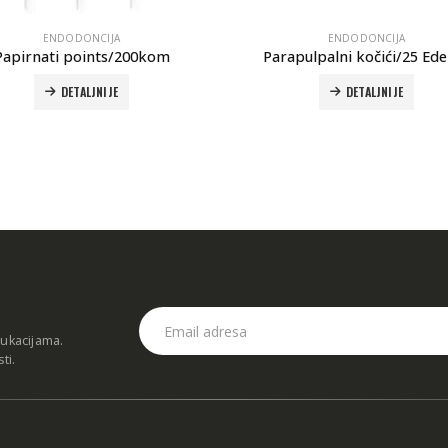
ENDODONCIJA
ENDODONCIJA
apulpalni kočići/25 Edenta
VDW Hedstroem igle/6
DETALJNIJE
DETALJNIJE
dukacijama.
sti
.
NE INFORMACIJE
POSJETITE NAŠU 
Pitanja i odgovori