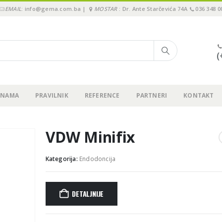
EMAIL
: info@gema.com.ba |
MOSTAR
: Dr. Ante Starčevića 74A
036 348 0
(
 NAMA
PRAVILNIK
REFERENCE
PARTNERI
KONTAKT
VDW Minifix
Kategorija:
Endodoncija
DETALJNIJE