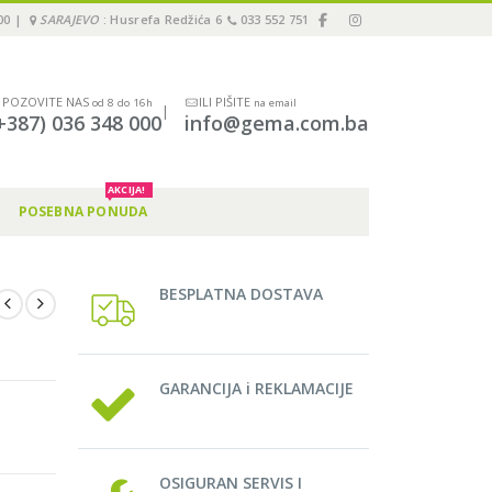
00 |
SARAJEVO
: Husrefa Redžića 6
033 552 751
POZOVITE NAS
ILI PIŠITE
od 8 do 16h
na email
|
+387) 036 348 000
info@gema.com.ba
AKCIJA!
POSEBNA PONUDA
BESPLATNA DOSTAVA
GARANCIJA i REKLAMACIJE
OSIGURAN SERVIS I