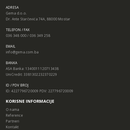
ADRESA
Gema d.o.o.
Dr. Ante Starčevića 74A, 88000 Mostar
TELEFON / FAX
036 348 000 / 036 349 258
EMAIL
info@gema.com.ba
BANKA
ASA Banka: 1340011120713438
UniCredit: 3381302232370229
ID / PDV BROJ
ID: 4227796720009 PDV: 227796720009
KORISNE INFORMACIJE
O nama
Reference
Partneri
Kontakt