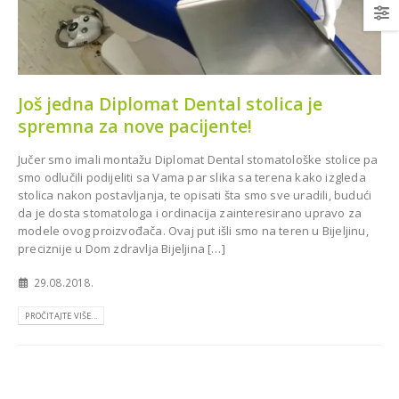
Još jedna Diplomat Dental stolica je
spremna za nove pacijente!
Najsuvremenija oprema za
topan za Dom
Stomatološku ordinaciju dr.
a Grude
Murga u Livnu
Jučer smo imali montažu Diplomat Dental stomatološke stolice pa
smo odlučili podijeliti sa Vama par slika sa terena kako izgleda
stolica nakon postavljanja, te opisati šta smo sve uradili, budući
da je dosta stomatologa i ordinacija zainteresirano upravo za
modele ovog proizvođača. Ovaj put išli smo na teren u Bijeljinu,
preciznije u Dom zdravlja Bijeljina […]
29.08.2018.
PROČITAJTE VIŠE...
Novi ortopan CareStream
8100 2D za stomatološku
ios Combi Pro za
ambulantu Dr. Munira
lošku ordinaciju
Šahović