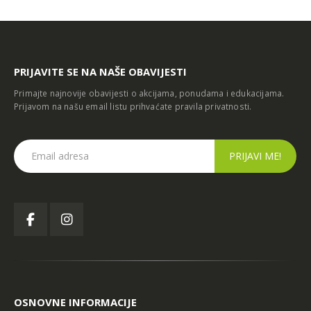
ć u Kiseljaku
DOBOJ
PRIJAVITE SE NA NAŠE OBAVIJESTI
Primajte najnovije obavijesti o akcijama, ponudama i edukacijama.
Prijavom na našu email listu prihvaćate
pravila privatnosti
.
OSNOVNE INFORMACIJE