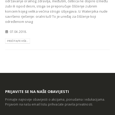
održavanje oralnog zdravlja, međutim, četkica ne dopire između
zubi ili ispod desni, stoga se preporučuje čišćenje zubnim
koncem kojeg velika većina strogo izbjegava. Iz Waterpika nude
savršeno rješenje: oralni tuš! To je uređaj za čišćenje koji
određenom snag
07.04.2018.
PROČITAJTE VIŠE...
PRIJAVITE SE NA NAŠE OBAVIJESTI
Primajte najnovije obavijesti o akcijama, ponudama i edukacijama.
Prijavom na našu email listu prihvaćate
pravila privatnosti
.