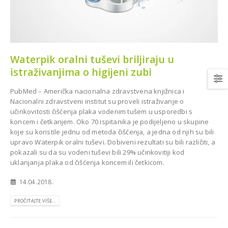
Waterpik oralni tuševi briljiraju u
Diplomat Dental MODEL
istraživanjima o higijeni zubi
emenija oprema za
ONE za Dom zdravlja u
lošku ordinaciju dr.
Bijeljini
 Livnu
PubMed – Američka nacionalna zdravstvena knjižnica i
BIJELJINA
Nacionalni zdravstveni institut su proveli istraživanje o
učinkovitosti čišćenja plaka vodenim tušem u usporedbi s
koncem i četkanjem. Oko 70 ispitanika je podijeljeno u skupine
koje su koristile jednu od metoda čišćenja, a jedna od njih su bili
upravo Waterpik oralni tuševi. Dobiveni rezultati su bili različiti, a
pokazali su da su vodeni tuševi bili 29% učinkovitiji kod
uklanjanja plaka od čišćenja koncem ili četkicom.
14.04.2018.
topan CareStream
 za stomatološku
PROČITAJTE VIŠE...
tu Dr. Munira
Model One 100 za Dental
Centar Omnident u Cazinu