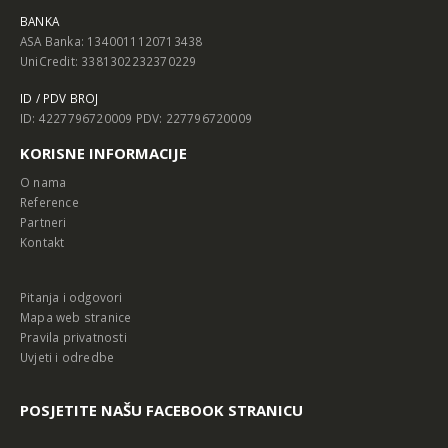
BANKA
ASA Banka: 1340011120713438
UniCredit: 3381302232370229
ID / PDV BROJ
ID: 4227796720009 PDV: 227796720009
KORISNE INFORMACIJE
O nama
Reference
Partneri
Kontakt
Pitanja i odgovori
Mapa web stranice
Pravila privatnosti
Uvjeti i odredbe
POSJETITE NAŠU FACEBOOK STRANICU