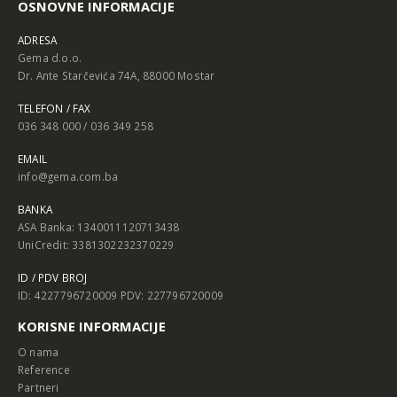
OSNOVNE INFORMACIJE
ADRESA
Gema d.o.o.
Dr. Ante Starčevića 74A, 88000 Mostar
TELEFON / FAX
036 348 000 / 036 349 258
EMAIL
info@gema.com.ba
BANKA
ASA Banka: 1340011120713438
UniCredit: 3381302232370229
ID / PDV BROJ
ID: 4227796720009 PDV: 227796720009
KORISNE INFORMACIJE
O nama
Reference
Partneri