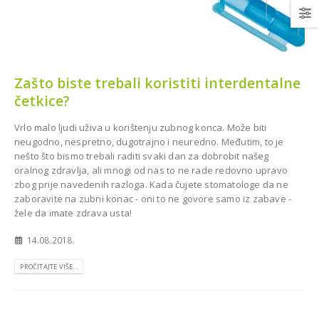
Zašto biste trebali koristiti interdentalne
četkice?
Najsuvremenija oprema za
topan za Dom
Stomatološku ordinaciju dr.
a Grude
Murga u Livnu
Vrlo malo ljudi uživa u korištenju zubnog konca. Može biti
neugodno, nespretno, dugotrajno i neuredno. Međutim, to je
nešto što bismo trebali raditi svaki dan za dobrobit našeg
oralnog zdravlja, ali mnogi od nas to ne rade redovno upravo
zbog prije navedenih razloga. Kada čujete stomatologe da ne
zaboravite na zubni konac - oni to ne govore samo iz zabave -
žele da imate zdrava usta!
14.08.2018.
Novi ortopan CareStream
PROČITAJTE VIŠE...
8100 2D za stomatološku
ios Combi Pro za
ambulantu Dr. Munira
lošku ordinaciju
Šahović