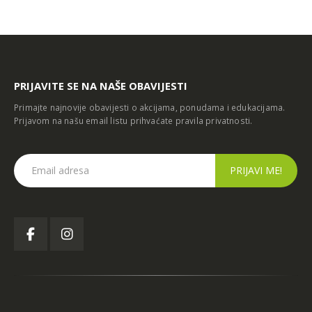
ć u Kiseljaku
DOBOJ
PRIJAVITE SE NA NAŠE OBAVIJESTI
Primajte najnovije obavijesti o akcijama, ponudama i edukacijama.
Prijavom na našu email listu prihvaćate
pravila privatnosti
.