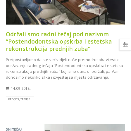
Održali smo radni tečaj pod nazivom
“Postendodontska opskrba i estetska
Najsuvremenija oprema za
opan za Dom
Stomatološku ordinaciju dr.
Grude
rekonstrukcija prednjih zuba”
Murga u Livnu
Pretpostavljamo da ste već vidjeli naše prethodne obavijesti o
održavanju radnog tečaja “Postendodontska opskrba i estetska
rekonstrukcija prednjih zuba” koji smo danas i održali, pa Vam
donosimo nekoliko slika i izvještaj sa mjesta održavanja.
14.09.2018.
PROČITAJTE VIŠE...
Novi ortopan CareStream
8100 2D za stomatološku
s Combi Pro za
ambulantu Dr. Munira
šku ordinaciju
Šahović