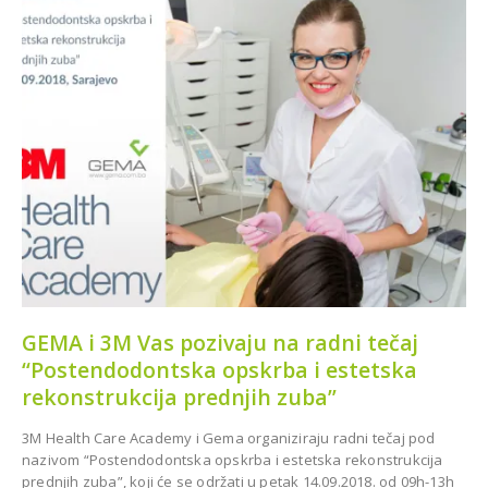
u Kiseljaku
DOBOJ
GEMA i 3M Vas pozivaju na radni tečaj
“Postendodontska opskrba i estetska
rekonstrukcija prednjih zuba”
3M Health Care Academy i Gema organiziraju radni tečaj pod
nazivom “Postendodontska opskrba i estetska rekonstrukcija
prednjih zuba”, koji će se održati u petak 14.09.2018. od 09h-13h