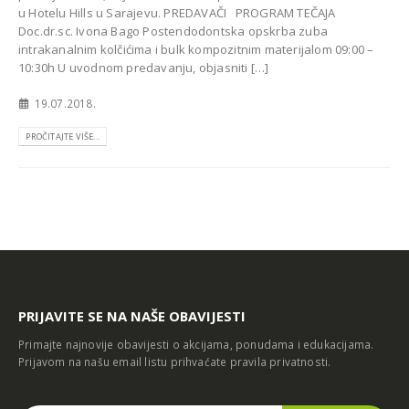
u Hotelu Hills u Sarajevu. PREDAVAČI PROGRAM TEČAJA
Doc.dr.sc. Ivona Bago Postendodontska opskrba zuba
intrakanalnim kolčićima i bulk kompozitnim materijalom 09:00 –
10:30h U uvodnom predavanju, objasniti […]
19.07.2018.
PROČITAJTE VIŠE...
PRIJAVITE SE NA NAŠE OBAVIJESTI
Primajte najnovije obavijesti o akcijama, ponudama i edukacijama.
Prijavom na našu email listu prihvaćate
pravila privatnosti
.