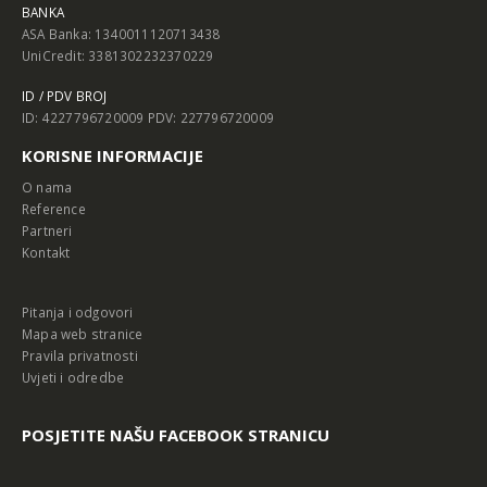
BANKA
ASA Banka: 1340011120713438
UniCredit: 3381302232370229
ID / PDV BROJ
ID: 4227796720009 PDV: 227796720009
KORISNE INFORMACIJE
O nama
Reference
Partneri
Kontakt
Pitanja i odgovori
Mapa web stranice
Pravila privatnosti
Uvjeti i odredbe
POSJETITE NAŠU FACEBOOK STRANICU