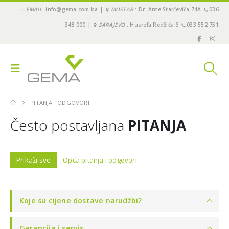
EMAIL
: info@gema.com.ba |
MOSTAR
: Dr. Ante Starčevića 74A
036
348 000 |
SARAJEVO
: Husrefa Redžića 6
033 552 751
PITANJA I ODGOVORI
Često postavljana
PITANJA
Prikaži sve
Opća pitanja i odgovori
Koje su cijene dostave narudžbi?
Garancija i servis