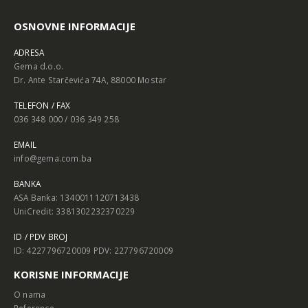
OSNOVNE INFORMACIJE
ADRESA
Gema d.o.o.
Dr. Ante Starčevića 74A, 88000 Mostar
TELEFON / FAX
036 348 000 / 036 349 258
EMAIL
info@gema.com.ba
BANKA
ASA Banka: 1340011120713438
UniCredit: 3381302232370229
ID / PDV BROJ
ID: 4227796720009 PDV: 227796720009
KORISNE INFORMACIJE
O nama
Reference