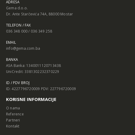
ADRESA
Gema d.o.o.
Dr. Ante Starčevića 74A, 88000 Mostar
TELEFON / FAX
036 348 000 / 036 349 258
EMAIL
info@gema.com.ba
BANKA
ASA Banka: 1340011120713438
UniCredit: 3381302232370229
ID / PDV BROJ
ID: 4227796720009 PDV: 227796720009
KORISNE INFORMACIJE
O nama
Reference
Partneri
Kontakt