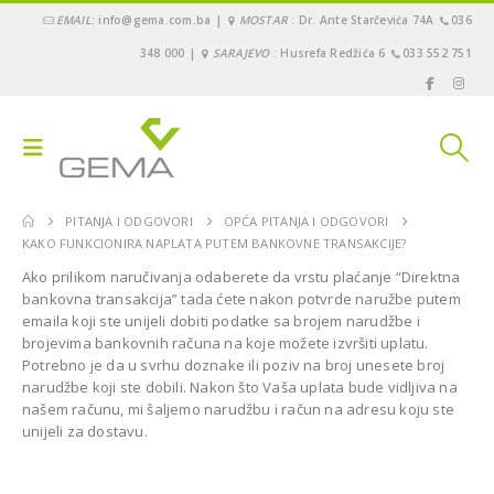
EMAIL
: info@gema.com.ba |
MOSTAR
: Dr. Ante Starčevića 74A
036
348 000 |
SARAJEVO
: Husrefa Redžića 6
033 552 751
PITANJA I ODGOVORI
OPĆA PITANJA I ODGOVORI
KAKO FUNKCIONIRA NAPLATA PUTEM BANKOVNE TRANSAKCIJE?
Ako prilikom naručivanja odaberete da vrstu plaćanje “Direktna
bankovna transakcija” tada ćete nakon potvrde naružbe putem
emaila koji ste unijeli dobiti podatke sa brojem narudžbe i
brojevima bankovnih računa na koje možete izvršiti uplatu.
Potrebno je da u svrhu doznake ili poziv na broj unesete broj
narudžbe koji ste dobili. Nakon što Vaša uplata bude vidljiva na
našem računu, mi šaljemo narudžbu i račun na adresu koju ste
unijeli za dostavu.