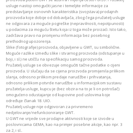
usluge nastoji omogućiti jasne i temeljite informacije za
predstavljanje osnovnih karakteristika (svojstava) prodajnih
proizvoda koje dobije od dobavljača, zbog čega pružatelj usluge
ne odgovara za moguće pogreške (nepravilnosti, nepotpunosti)
u podacima za moguću štetu koja iz toga može proizaći. Isto tako,
zadržava pravo na promjenu informacija bez posebnog
prethodnog upozorenja.
Slike (fotografije) proizvoda, objavljene u GWT, su simbolične.
Moguće razlike između slike i stvarnog proizvoda (odstupanje u
boji, i sl.) ne utičču na specifikaciju samog proizvoda.
Pružatelj usluge se obvezuje omogućiti tačne podatke o cijeni
proizvoda. U slučaju da se cijena proizvoda promijenila prilikom
slanja, odnosno prilikom predaje narudžbe i prihvatanja,
odnosno prilikom potvrde narudžbe u informacijskom sustavu
pružatelja usluge, kupcu je (bez obzira na to je li on potrošač)
omogućeno odustajanje od kupovine pod uslovima koje
određuje članak 18. UIO.
Pružatelj usluge nije odgovoran za privremeno
nedjelovanje/nefunkcioniranje GWT.
U GWT ne vrijede sve prodajne aktivnosti koje se izvode u
poslovnicama GEMA, kao na primjer posebne akcije, kao npr. 3
za 2, i sl..