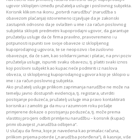
ugovor sklopljen između pružatelja usluge i poslovnog subjekta.
Korisnik klikom na ikonu „potvrdi narudžbu“ (narudžba s
obavezom plaćanja) istovremeno izjavljuje da je zakonski
zastupnik odnosno da je ovlašten u ime i za račun poslovnog
subjekta sklopiti predmetni kupoprodajni ugovor, da garantuje
pružatelju usluge da će firma pravilno, pravovremeno i u
potpunosti ispuniti sve svoje obaveze iz sklopljenog
kupoprodajnog ugovora, te se neopozivo i bezuslovno
obavezuje, da će sam, kao solidarni jamac i platac, na prvi poziv
pružatelja usluge, ispuniti svaku obavezu, tj. platiti svaki iznos
koji poslovni subjekt kao kupac neće podmiriti iz naslova
obveza, iz sklopljenog kupoprodajnog ugovora koji je sklopio u
ime i za račun poslovnog subjekta.
Ako pružatelj usluge prilikom zaprimanja narudžbe ne može na
temelju javno dostupnih evidencija, tj. registara, utvrditi
postojanje poduzeća, pružatelj usluge ima pravo kontaktirati
korisnika i zamoliti ga da mu u razumnom roku pošalje
primjerene dokaze o postojanju poduzeća, tj. može prema
vlastitoj procjeni odbiti primljenu narudžbu – korisnik (kupac)
primi obavijest „narudžba odbijena“.
U slučaju da firma, koje je navedena kao primalac računa,
prilikom prijema potvrde („narudžba potvrđena“), ili kasnije, više