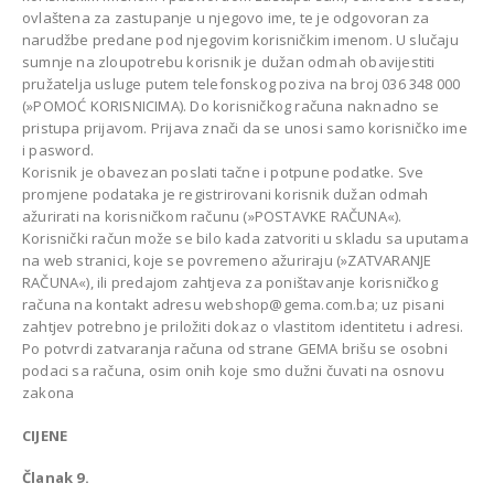
ovlaštena za zastupanje u njegovo ime, te je odgovoran za
narudžbe predane pod njegovim korisničkim imenom. U slučaju
sumnje na zloupotrebu korisnik je dužan odmah obavijestiti
pružatelja usluge putem telefonskog poziva na broj 036 348 000
(»POMOĆ KORISNICIMA). Do korisničkog računa naknadno se
pristupa prijavom. Prijava znači da se unosi samo korisničko ime
i pasword.
Korisnik je obavezan poslati tačne i potpune podatke. Sve
promjene podataka je registrirovani korisnik dužan odmah
ažurirati na korisničkom računu (»POSTAVKE RAČUNA«).
Korisnički račun može se bilo kada zatvoriti u skladu sa uputama
na web stranici, koje se povremeno ažuriraju (»ZATVARANJE
RAČUNA«), ili predajom zahtjeva za poništavanje korisničkog
računa na kontakt adresu webshop@gema.com.ba; uz pisani
zahtjev potrebno je priložiti dokaz o vlastitom identitetu i adresi.
Po potvrdi zatvaranja računa od strane GEMA brišu se osobni
podaci sa računa, osim onih koje smo dužni čuvati na osnovu
zakona
CIJENE
Članak 9.