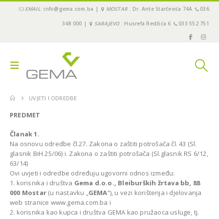
EMAIL
: info@gema.com.ba |
MOSTAR
: Dr. Ante Starčevića 74A
036
348 000 |
SARAJEVO
: Husrefa Redžića 6
033 552 751
UVJETI I ODREDBE
PREDMET
Članak 1.
Na osnovu odredbe čl.27. Zakona o zaštiti potrošača čl. 43 (Sl.
glasnik BiH 25/06) i. Zakona o zaštiti potrošača (Sl.glasnik RS 6/12,
63/14)
Ovi uvjeti i odredbe određuju ugovorni odnos između:
1. korisnika i društva
Gema d.o.o., Bleiburških žrtava bb, 88
000 Mostar
(u nastavku „
GEMA
“), u vezi korištenja i djelovanja
web stranice www.gema.com.ba i
2. korisnika kao kupca i društva GEMA kao pružaoca usluge, tj.