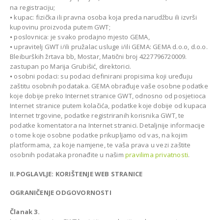
na registraciju;
⦁ kupac: fizička ili pravna osoba koja preda narudžbu ili izvrši
kupovinu proizvoda putem GWT;
⦁ poslovnica: je svako prodajno mjesto GEMA,
⦁ upravitelj GWT i/ili pružalac usluge i/ili GEMA: GEMA d.o.o, d.o.o.
Bleiburških žrtava bb, Mostar, Matični broj 4227796720009.
zastupan po Marija Grubišić, direktorici.
⦁ osobni podaci: su podaci definirani propisima koji uređuju
zaštitu osobnih podataka. GEMA obrađuje vaše osobne podatke
koje dobije preko Internet stranice GWT, odnosno od posjetioca
Internet stranice putem kolačića, podatke koje dobije od kupaca
Internet trgovine, podatke registriranih korisnika GWT, te
podatke komentatora na Internet stranici. Detaljnije informacije
o tome koje osobne podatke prikupljamo od vas, na kojim
platformama, za koje namjene, te vaša prava u vezi zaštite
osobnih podataka pronađite u našim
pravilima privatnosti
.
II.POGLAVLJE: KORIŠTENJE WEB STRANICE
OGRANIČENJE ODGOVORNOSTI
Članak 3.