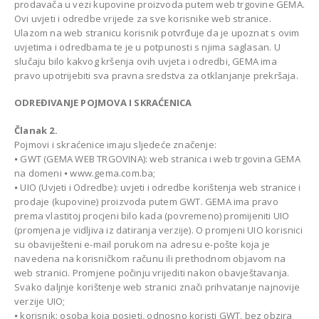
prodavača u vezi kupovine proizvoda putem web trgovine GEMA.
Ovi uvjeti i odredbe vrijede za sve korisnike web stranice.
Ulazom na web stranicu korisnik potvrđuje da je upoznat s ovim
uvjetima i odredbama te je u potpunosti s njima saglasan. U
slučaju bilo kakvog kršenja ovih uvjeta i odredbi, GEMA ima
pravo upotrijebiti sva pravna sredstva za otklanjanje prekršaja.
ODREĐIVANJE POJMOVA I SKRAĆENICA
Članak 2.
Pojmovi i skraćenice imaju sljedeće značenje:
⦁ GWT (GEMA WEB TRGOVINA): web stranica i web trgovina GEMA
na domeni ⦁ www.gema.com.ba;
⦁ UIO (Uvjeti i Odredbe): uvjeti i odredbe korištenja web stranice i
prodaje (kupovine) proizvoda putem GWT. GEMA ima pravo
prema vlastitoj procjeni bilo kada (povremeno) promijeniti UIO
(promjena je vidljiva iz datiranja verzije). O promjeni UIO korisnici
su obaviješteni e-mail porukom na adresu e-pošte koja je
navedena na korisničkom računu ili prethodnom objavom na
web stranici. Promjene počinju vrijediti nakon obavještavanja.
Svako daljnje korištenje web stranici znači prihvatanje najnovije
verzije UIO;
⦁ korisnik: osoba koja posjeti, odnosno koristi GWT, bez obzira