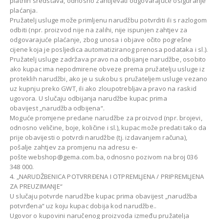
platnih sredstava, odnosno zahtijevati odgovarajuće osiguranje
plaćanja.
Pružatelj usluge može primljenu narudžbu potvrditi ili s razlogom
odbiti (npr. proizvod nije na zalihi, nije ispunjen zahtjev za
odgovarajuće plaćanje, zbog unosa i objave očito pogrešne
cijene koja je posljedica automatiziranog prenosa podataka i sl.).
Pružatelj usluge zadržava pravo na odbijanje narudžbe, osobito
ako kupac ima nepodmirene obveze prema pružatelju usluge iz
proteklih narudžbi, ako je u sukobu s pružateljem usluge vezano
uz kupnju preko GWT, ili ako zloupotrebljava pravo na raskid
ugovora. U slučaju odbijanja narudžbe kupac prima
obavijest „narudžba odbijena“.
Moguće promjene predane narudžbe za proizvod (npr. brojevi,
odnosno veličine, boje, količine i sl.), kupac može predati tako da
prije obavijesti o potvrdi narudžbe (tj. izdavanjem računa),
pošalje zahtjev za promjenu na adresu e-
pošte webshop@gema.com.ba, odnosno pozivom na broj 036
348 000.
4. „NARUDŽBENICA POTVRRĐENA I OTPREMLJENA / PRIPREMLJENA
ZA PREUZIMANJE“
U slučaju potvrde narudžbe kupac prima obavijest „narudžba
potvrđena“ uz koju kupac dobija kod narudžbe..
Ugovor o kupovini naručenog proizvoda između pružatelja