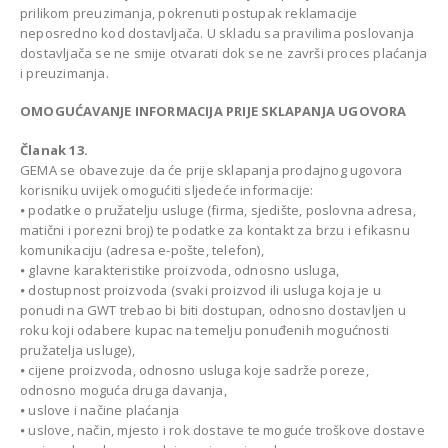
prilikom preuzimanja, pokrenuti postupak reklamacije
neposredno kod dostavljača. U skladu sa pravilima poslovanja
dostavljača se ne smije otvarati dok se ne završi proces plaćanja
i preuzimanja.
OMOGUĆAVANJE INFORMACIJA PRIJE SKLAPANJA UGOVORA
Članak 13.
GEMA se obavezuje da će prije sklapanja prodajnog ugovora
korisniku uvijek omogućiti sljedeće informacije:
⦁ podatke o pružatelju usluge (firma, sjedište, poslovna adresa,
matični i porezni broj) te podatke za kontakt za brzu i efikasnu
komunikaciju (adresa e-pošte, telefon),
⦁ glavne karakteristike proizvoda, odnosno usluga,
⦁ dostupnost proizvoda (svaki proizvod ili usluga koja je u
ponudi na GWT trebao bi biti dostupan, odnosno dostavljen u
roku koji odabere kupac na temelju ponuđenih mogućnosti
pružatelja usluge),
⦁ cijene proizvoda, odnosno usluga koje sadrže poreze,
odnosno moguća druga davanja,
⦁ uslove i načine plaćanja
⦁ uslove, način, mjesto i rok dostave te moguće troškove dostave