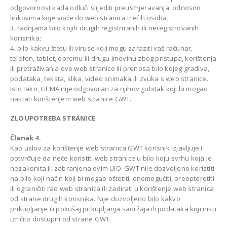
odgovornost kada odluči slijediti preusmjeravanja, odnosno
linkovima koje vode do web stranica trećih osoba;
3. radnjama bilo kojih drugih registriranih ili neregistrovanih
korisnika;
4. bilo kakvu štetu ili viruse koji mogu zaraziti vaš računar,
telefon, tablet, opremu ili drugu imovinu zbog pristupa, korištenja
ili pretraživanja ove web stranice ili prenosa bilo kojeg gradiva,
podataka, teksta, slika, video snimaka ili zvuka s web stranice.
Isto tako, GEMA nije odgovoran za njihov gubitak koji bi mogao
nastati korištenjem web stranice GWT.
ZLOUPOTREBA STRANICE
Članak 4.
Kao uslov za korištenje web stranica GWT korisnik izjavljuje i
potvrđuje da neće koristiti web stranice u bilo koju svrhu koja je
nezakonita ili zabranjena ovim UIO. GWT nije dozvoljeno koristiti
na bilo koji način koji bi mogao oštetiti, onemogućiti, preopteretiti
ili ograničiti rad web stranica ili zadirati u korištenje web stranica
od strane drugih korisnika. Nije dozvoljeno bilo kakvo
prikupljanje ili pokušaj prikupljanja sadržaja ili podataka koji nisu
izričito dostupni od strane GWT.