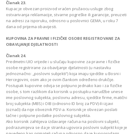
Članak 23.
Kupac je obvezan proizvod vraćen pružaocu usluge zbog
ostvarivanja reklamacije, stvarne pogreške ili garancije, preuzeti
na adresi za isporuku, odnosno u poslovnici GEMA, u roku 7
dana od prijema obavijesti.
KUPOVINA ZA PRAVNE I FIZIČKE OSOBE REGISTROVANE ZA
OBAVLJANJE DJELATNOSTI
Članak 24.
Predmetni UIO vrijede i u slučaju kupovine za pravne i fizičke
osobe registrirane za obavljanje djelatnosti (u nastavku
jednoznačno: „poslovni subjekti“) koja imaju sjedište u Bosni i
Hercegovini, osim ako je ovim člankom određeno drukčije.
Postupak kupovine odvija se potpuno jednako kao i za fizičke
osobe, s tom razlikom da korisnik u postupku narudžbe unese
ime poslovnog subjekta, poslovnu adresu, sjedište firme, matični
broj subjekta (MBS) i OIB (odnosno ID broj za PDV) ili izjavi
(označi) da nije obveznik PDV-a. Korisnik je obvezan poslati
tačne i potpune podatke poslovnog subjekta.
Ako korisnik zahtijeva izdavanje računa na poslovni subjekt,
podrazumijeva se da je stranka ugovora poslovni subjekt koje je
navedeno kao primatelj računa odnosno da je kupoprodajni