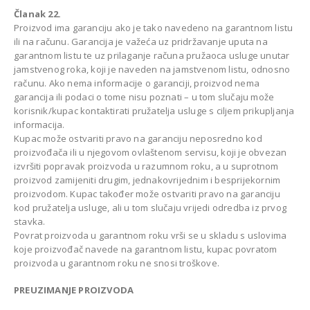
Članak 22.
Proizvod ima garanciju ako je tako navedeno na garantnom listu
ili na računu. Garancija je važeća uz pridržavanje uputa na
garantnom listu te uz prilaganje računa pružaoca usluge unutar
jamstvenog roka, koji je naveden na jamstvenom listu, odnosno
računu. Ako nema informacije o garanciji, proizvod nema
garancija ili podaci o tome nisu poznati – u tom slučaju može
korisnik/kupac kontaktirati pružatelja usluge s ciljem prikupljanja
informacija.
Kupac može ostvariti pravo na garanciju neposredno kod
proizvođača ili u njegovom ovlaštenom servisu, koji je obvezan
izvršiti popravak proizvoda u razumnom roku, a u suprotnom
proizvod zamijeniti drugim, jednakovrijednim i besprijekornim
proizvodom. Kupac također može ostvariti pravo na garanciju
kod pružatelja usluge, ali u tom slučaju vrijedi odredba iz prvog
stavka.
Povrat proizvoda u garantnom roku vrši se u skladu s uslovima
koje proizvođač navede na garantnom listu, kupac povratom
proizvoda u garantnom roku ne snosi troškove.
PREUZIMANJE PROIZVODA