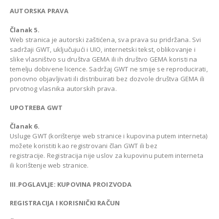
AUTORSKA PRAVA
Članak 5.
Web stranica je autorski zaštićena, sva prava su pridržana. Svi
sadržaji GWT, uključujući i UIO, internetski tekst, oblikovanje i
slike vlasništvo su društva GEMA ili ih društvo GEMA koristi na
temelju dobivene licence. Sadržaj GWT ne smije se reproducirati,
ponovno objavljivati ili distribuirati bez dozvole društva GEMA ili
prvotnog vlasnika autorskih prava.
UPOTREBA GWT
Članak 6.
Usluge GWT (korištenje web stranice i kupovina putem interneta)
možete koristiti kao registrovani član GWT ili bez
registracije. Registracija nije uslov za kupovinu putem interneta
ili korištenje web stranice.
III.POGLAVLJE: KUPOVINA PROIZVODA
REGISTRACIJA I KORISNIČKI RAČUN