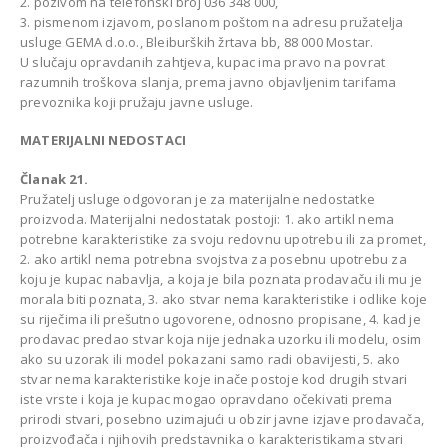
2. pozivom na telefonski broj 036 348 000,
3. pismenom izjavom, poslanom poštom na adresu pružatelja
usluge GEMA d.o.o., Bleiburških žrtava bb, 88 000 Mostar.
U slučaju opravdanih zahtjeva, kupac ima pravo na povrat
razumnih troškova slanja, prema javno objavljenim tarifama
prevoznika koji pružaju javne usluge.
MATERIJALNI NEDOSTACI
Članak 21.
Pružatelj usluge odgovoran je za materijalne nedostatke
proizvoda. Materijalni nedostatak postoji: 1. ako artikl nema
potrebne karakteristike za svoju redovnu upotrebu ili za promet,
2. ako artikl nema potrebna svojstva za posebnu upotrebu za
koju je kupac nabavlja, a koja je bila poznata prodavaču ili mu je
morala biti poznata, 3. ako stvar nema karakteristike i odlike koje
su riječima ili prešutno ugovorene, odnosno propisane, 4. kad je
prodavac predao stvar koja nije jednaka uzorku ili modelu, osim
ako su uzorak ili model pokazani samo radi obavijesti, 5. ako
stvar nema karakteristike koje inače postoje kod drugih stvari
iste vrste i koja je kupac mogao opravdano očekivati prema
prirodi stvari, posebno uzimajući u obzir javne izjave prodavača,
proizvođača i njihovih predstavnika o karakteristikama stvari