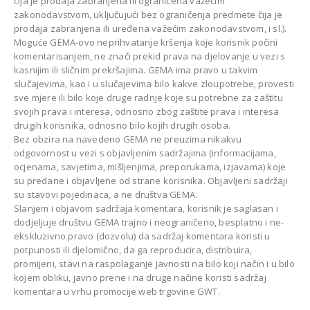
čija je prodaja zabranjena ili ograničena važećim
zakonodavstvom, uključujući bez ograničenja predmete čija je
prodaja zabranjena ili uređena važećim zakonodavstvom, i sl.).
Moguće GEMA-ovo neprihvatanje kršenja koje korisnik počini
komentarisanjem, ne znači prekid prava na djelovanje u vezi s
kasnijim ili sličnim prekršajima. GEMA ima pravo u takvim
slučajevima, kao i u slučajevima bilo kakve zloupotrebe, provesti
sve mjere ili bilo koje druge radnje koje su potrebne za zaštitu
svojih prava i interesa, odnosno zbog zaštite prava i interesa
drugih korisnika, odnosno bilo kojih drugih osoba.
Bez obzira na navedeno GEMA ne preuzima nikakvu
odgovornost u vezi s objavljenim sadržajima (informacijama,
ocjenama, savjetima, mišljenjima, preporukama, izjavama) koje
su predane i objavljene od strane korisnika. Objavljeni sadržaji
su stavovi pojedinaca, a ne društva GEMA.
Slanjem i objavom sadržaja komentara, korisnik je saglasan i
dodjeljuje društvu GEMA trajno i neograničeno, besplatno i ne-
ekskluzivno pravo (dozvolu) da sadržaj komentara koristi u
potpunosti ili djelomično, da ga reproducira, distribuira,
promijeni, stavi na raspolaganje javnosti na bilo koji način i u bilo
kojem obliku, javno prene i na druge načine koristi sadržaj
komentara u vrhu promocije web trgovine GWT.