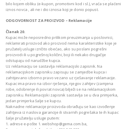
bilo kojem obliku (e-kupon, promotivni kod i sl.), vraća se plaćeni
iznos novca , ali ne i dio iznosa koji je donio popust.
ODGOVORNOST ZA PROIZVOD – Reklamacije
Članak 20.
Kupac može neposredno prilikom preuzimanja u poslovnici,
reklamirati proizvod ako proizvod nema karakteristike koje je
pružatelj usluge izričito obećao, ako su poslani pogrešni
proizvodi ili u pogrešnoj količini, boji ili nekako drugačije
odstupaju od narudžbe kupca.
Uz reklamaciju se sastavlja reklamacijski zapisnik. Na
reklamacijskom zapisniku zapisuju se zamjedbe kupca i
zahtijevano izborno pravo vezano uz rješavanje reklamacije.
Kupac ima pravo na izbor rješenja, njegov zahtjev (zamjena
robe, odobrenje ili povrat novca) bilježi se na reklamacijskom
zapisniku. Reklamacijski zapisnik sastavlja se u dva primjerka,
jedan primjerka šalje se kupcu.
Naknadne reklamacije proizvoda obrađuju se kao izvođenje
zahtjeva iz naslova garancije ili stvarnih pogrešaka te ih kupac
šalje pružatelju usluge putem:
1. adrese e-pošte 1. webshop@gema.com.ba,