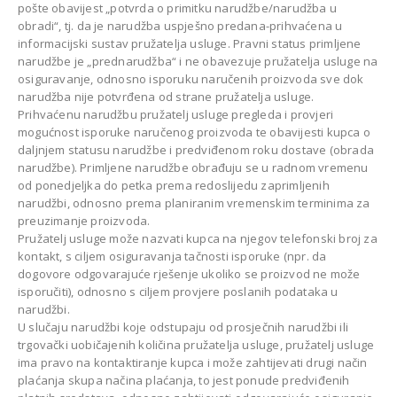
pošte obavijest „potvrda o primitku narudžbe/narudžba u
obradi“, tj. da je narudžba uspješno predana-prihvaćena u
informacijski sustav pružatelja usluge. Pravni status primljene
narudžbe je „prednarudžba“ i ne obavezuje pružatelja usluge na
osiguravanje, odnosno isporuku naručenih proizvoda sve dok
narudžba nije potvrđena od strane pružatelja usluge.
Prihvaćenu narudžbu pružatelj usluge pregleda i provjeri
mogućnost isporuke naručenog proizvoda te obavijesti kupca o
daljnjem statusu narudžbe i predviđenom roku dostave (obrada
narudžbe). Primljene narudžbe obrađuju se u radnom vremenu
od ponedjeljka do petka prema redoslijedu zaprimljenih
narudžbi, odnosno prema planiranim vremenskim terminima za
preuzimanje proizvoda.
Pružatelj usluge može nazvati kupca na njegov telefonski broj za
kontakt, s ciljem osiguravanja tačnosti isporuke (npr. da
dogovore odgovarajuće rješenje ukoliko se proizvod ne može
isporučiti), odnosno s ciljem provjere poslanih podataka u
narudžbi.
U slučaju narudžbi koje odstupaju od prosječnih narudžbi ili
trgovački uobičajenih količina pružatelja usluge, pružatelj usluge
ima pravo na kontaktiranje kupca i može zahtijevati drugi način
plaćanja skupa načina plaćanja, to jest ponude predviđenih