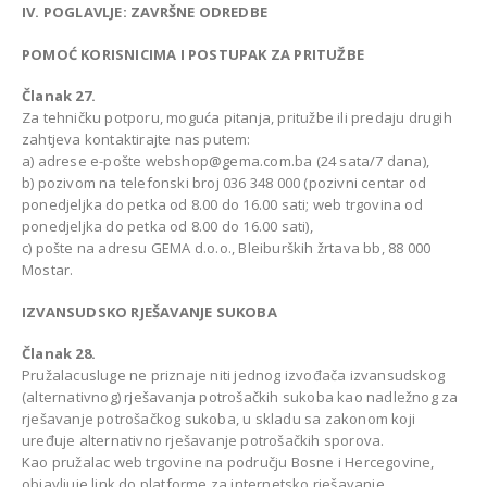
IV. POGLAVLJE: ZAVRŠNE ODREDBE
POMOĆ KORISNICIMA I POSTUPAK ZA PRITUŽBE
Članak 27.
Za tehničku potporu, moguća pitanja, pritužbe ili predaju drugih
zahtjeva kontaktirajte nas putem:
a) adrese e-pošte webshop@gema.com.ba (24 sata/7 dana),
b) pozivom na telefonski broj 036 348 000 (pozivni centar od
ponedjeljka do petka od 8.00 do 16.00 sati; web trgovina od
ponedjeljka do petka od 8.00 do 16.00 sati),
c) pošte na adresu GEMA d.o.o., Bleiburških žrtava bb, 88 000
Mostar.
IZVANSUDSKO RJEŠAVANJE SUKOBA
Članak 28.
Pružalacusluge ne priznaje niti jednog izvođača izvansudskog
(alternativnog) rješavanja potrošačkih sukoba kao nadležnog za
rješavanje potrošačkog sukoba, u skladu sa zakonom koji
uređuje alternativno rješavanje potrošačkih sporova.
Kao pružalac web trgovine na području Bosne i Hercegovine,
objavljuje link do platforme za internetsko rješavanje