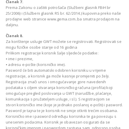
Članak 7.
Prema Zakonu o zaštiti potrošača (Službeni glasnik FBiH br
25/2006) i (Službeni glasnik RS br. 62/2014.) kupovina preko naše
prodajne web stranice www.gema.com..ba smatra prodajom na
daljinu.
Članak 8.
Za korištenje usluge GWT možete se registrovati. Registrovati se
mogu fizičke osobe starije od 16 godina
Prilikom registracije korisnik šalje sljedeće podatke:
⦁ ime i prezime,
⦁ adresu e-pošte (korisničko ime).
Pasword će biti automatski odobren korisniku u vrijeme
registracije, a korisnik ga može kasnije promijeniti po želji.
Registracija znači unos i omogućavanje gore navedenih
podataka s ciljem stvaranja korisničkog računa (profila) koji
omogućuje pregled poslovanja u GWT (narudžbe, plaćanje,
komunikacija s pružateljem usluge, i sl.). S registracijom se
stvori korisničko ime (koje je jednako poslanoj e-pošti) i pasword.
Pasword je tajna te je korisnik ne smije otkriti trećim osobama.
Korisničko ime i pasword određuju korisnika te ga povezuju s
unesenim podacima. Korisnik je obavezan osigurati da se
korisničkim imenom i paswordom zastupa sam, odnosno osoba,