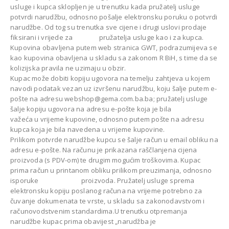
usluge i kupca sklopljen je u trenutku kada pružatelj usluge
potvrdi narudžbu, odnosno pošalje elektronsku poruku o potvrdi
narudžbe. Od tog su trenutka sve cijene i drugi uslovi prodaje
fiksirani i vrijede za pružatelja usluge kao i za kupca.
Kupovina obavljena putem web stranica GWT, podrazumijeva se
kao kupovina obavljena u skladu sa zakonom R BiH, s time da se
kolizijska pravila ne uzimaju u obzir.
Kupac može dobiti kopiju ugovora na temelju zahtjeva u kojem
navodi podatak vezan uz izvršenu narudžbu, koju šalje putem e-
pošte na adresu webshop@gema.com.ba.ba; pružatelj usluge
šalje kopiju ugovora na adresu e-pošte koja je bila
važeća u vrijeme kupovine, odnosno putem pošte na adresu
kupca koja je bila navedena u vrijeme kupovine.
Prilikom potvrde narudžbe kupcu se šalje račun u email obliku na
adresu e-pošte. Na računu je prikazana raščlanjena cijena
proizvoda (s PDV-om) te drugim mogućim troškovima. Kupac
prima račun u printanom obliku prilikom preuzimanja, odnosno
isporuke proizvoda. Pružatelj usluge sprema
elektronsku kopiju poslanog računa na vrijeme potrebno za
čuvanje dokumenata te vrste, u skladu sa zakonodavstvom i
računovodstvenim standardima.U trenutku otpremanja
narudžbe kupac prima obavijest „narudžba je