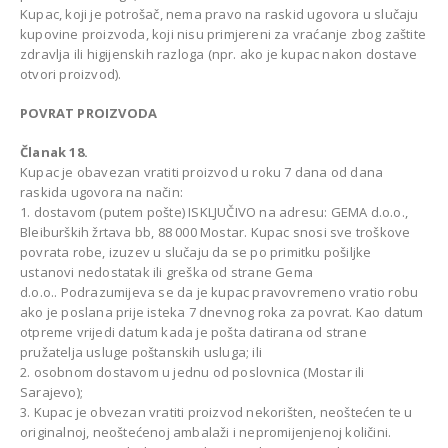
Kupac, koji je potrošač, nema pravo na raskid ugovora u slučaju
kupovine proizvoda, koji nisu primjereni za vraćanje zbog zaštite
zdravlja ili higijenskih razloga (npr. ako je kupac nakon dostave
otvori proizvod).
POVRAT PROIZVODA
Članak 18.
Kupac je obavezan vratiti proizvod u roku 7 dana od dana
raskida ugovora na način:
1. dostavom (putem pošte) ISKLJUČIVO na adresu: GEMA d.o.o.,
Bleiburških žrtava bb, 88 000 Mostar. Kupac snosi sve troškove
povrata robe, izuzev u slučaju da se po primitku pošiljke
ustanovi nedostatak ili greška od strane Gema
d.o.o.. Podrazumijeva se da je kupac pravovremeno vratio robu
ako je poslana prije isteka 7 dnevnog roka za povrat. Kao datum
otpreme vrijedi datum kada je pošta datirana od strane
pružatelja usluge poštanskih usluga; ili
2. osobnom dostavom u jednu od poslovnica (Mostar ili
Sarajevo);
3. Kupac je obvezan vratiti proizvod nekorišten, neoštećen te u
originalnoj, neoštećenoj ambalaži i nepromijenjenoj količini.