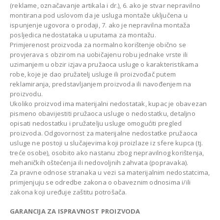
(reklame, označavanje artikala i dr.), 6. ako je stvar nepravilno
montirana pod uslovom da je usluga montaže uključena u
ispunjenje ugovora o prodaji, 7. ako je nepravilna montaža
posljedica nedostataka u uputama za montažu.
Primjerenost proizvoda za normalno korištenje obično se
provjerava s obzirom na uobičajenu robu jednake vrste ili
uzimanjem u obzir izjava pružaoca usluge o karakteristikama
robe, koje je dao pružatelj usluge ili proizvođač putem
reklamiranja, predstavljanjem proizvoda ili navođenjem na
proizvodu.
Ukoliko proizvod ima materijalni nedostatak, kupac je obavezan
pismeno obavijestiti pružaoca usluge o nedostatku, detaljno
opisati nedostatku i pružatelju usluge omogućiti pregled
proizvoda. Odgovornost za materijalne nedostatke pružaoca
usluge ne postoji u slučajevima koji proizlaze iz sfere kupca (tj.
treće osobe), osobito ako nastanu zbog nepravilnog korištenja,
mehaničkih oštećenja ili nedovoljnih zahvata (popravaka).
Za pravne odnose stranaka u vezi sa materijalnim nedostatcima,
primjenjuju se odredbe zakona o obaveznim odnosima i/ili
zakona koji uređuje zaštitu potrošača.
GARANCIJA ZA ISPRAVNOST PROIZVODA