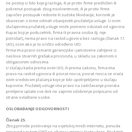
ne postoji iz bilo kojeg razloga, ili je protiv firme predložen ili
pokrenut postupak zbog insolventnosti, ili je protiv firme
započeo postupak redovite ili sudske likvidacije, korisnik je
obavezan o tome odmah obavijestiti pružatelja usluge. U ovim
slučajevima pružatelj usluge može pismeno odustati od ugovora.
Kupac koji je poduzetnik, firma ili pravna osoba (tj. nije
potrošač), nema pravo na raskid ugovora bez razloga (članak 17.
UIO), osim ako je to izričito određeno UIO.
Firma ima pravo ostvariti garancijske i jamstvene zahtjeve iz
naslova stvarnih grešaka proizvoda, u skladu sa zakonom o
obligacionim odnosima.
U slučaju kada prema ovim UIO, ili prema zakonu, firma ima
pravo na raskid ugovora ili povrat novca, povrat novca se vraća
istim sredstvom plaćanja koje je bilo upotrijebljeno u slučaju
kupovine. Pružatelj usluge ima pravo na zadržavanje povrata
primljene uplate sve dok ne zaprimi odobrenje potpisano od
strane ovlaštene osobe.
OSLOBAĐANJE ODGOVORNOSTI
Članak 25.
Zbog prirode poslovanja na svjetskoj mreži-internetu, ponuda
proizvoda putem GWT se ažurira i mijenja često i brzo. Pružatelj