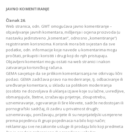
JAVNO KOMENTIRANJE
Članak 26.
Web stranica, odn. GWT omogućava javno komentiranje –
objavljivanje javnih komentara, mišljenja i ocjena proizvoda (u
nastavku jedinstveno „komentari“, odnosno „komentiranje“)
registriranim korisnicima. Korisnik mora biti svjestan da sve
podatke, odn. informacije koje navede u komentarima mogu
pročitati, prikupiti i koristiti i drugi koji do njih pristupaju.
Objavljeni komentari mogu ostati na web stranici i nakon
zatvaranja korisničkog računa.
GEMA savjetuje da se prilikom komentarisanja ne otkrivaju lični
podaci. GEMA zadržava pravo na moderiranje, tj. odbacivanje ili
uređivanje komentara, u skladu sa politikom moderiranja
(osobito ne dozvoljava ili uklanja izjave koje su lažne, uvredljive,
obmanjujuće, štetne, izražavaju prijetnje, zloupotrebu,
uznemiravanje, ogovaranje ili šire klevete, sadrže nedostojan ili
pornografski sadržaj, ili zadiru u privatnost drugih;
uznemiravaju, ponižavaju, prijete ili su neprijateljski usmjerene
prema pojedincu ili grupi pojedinaca na bilo koji način;
reklamiraju sve nezakonite usluge ili prodaju bilo koji predmeta