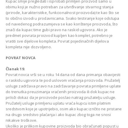
Kupac smije pregledati i isprobati primljen proizvod samo u
obimu koji je nužno potreban za utvrđivanje stvarnog stanja
(prirode, karakteristike, funkcionalnost proizvoda) te kao što se
to obično izvodi u prodavnicama. Svako testiranje koje odstupa
od navedenog podrazumijeva se kao korištenje proizvoda, što
znači da kupac time gubi pravo na raskid ugovora. Ako je
predmet povrata proizvod kupljen kao komplet, potrebno je
vratiti sve dijelove kompleta. Povrat pojedinačnih dijelova
kompleta nije dozvoljeno.
POVRAT NOVCA
Članak 19.
Povrat novca vrši se u roku 14 dana od dana primanja obavijesti
o raskidu ugovora te pod uslovom vraćanja proizvoda. Pružatelj
usluge zadržava pravo na zadržavanje povrata primljene uplate
do trenutka preuzimanja vraćenih proizvoda ili dok kupac ne
priloži dokaz da je proizvode poslao natrag pružatelju usluge.
Pružatelj usluge primljenu uplatu vraća kupcu istim platnim
sredstvom koje je upotrijebio, osim ako kupac izričito ne pristane
na drugo sredstvo plaćanja i ako kupac zbog toga ne snosi
nikakve troškove.
Ukoliko je prilikom kupovine proizvoda bio obračunati popust u