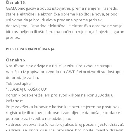
Članak 15.
GEMA omogućava odvoz istovjetne, prema namjeni i razredu,
stare električne i elektroničke opreme kao što je nova, te pod
uslovima da je broj dijelova predane opreme jednak
dostavljenoj. Otpadna električna i elektronička oprema ne smije
biti rastavljena ili oštećena na način da nije moguć njezin siguran
prenos.
POSTUPAK NARUČIVANJA
Članak 16.
Naručivanje se odvija na B/H/S jeziku. Proizvodi se biraju i
naručuju iz popisa proizvoda na GWT. Svi proizvodi su dostupni
do prodaje zaliha.
Tok postupka:
1. „DODAJ U KOŠARICU“
Korisnik odabere željeni proizvod klikom na ikonu „Dodaj u
košaricu“.
Prije završetka kupovine korisnik je preusmjeren na postupak
registracije ili prijave, odnosno zamoljen je da pošalje podatke
potrebne za izvedbu narudžbe, i to:
⦁ adresu prebivališta (ulica, broj ulice, broj pošte, mjesto, država),
⦁ adresu za isporuku (ulica, broj ulice, broj pošte, mjesto, država),