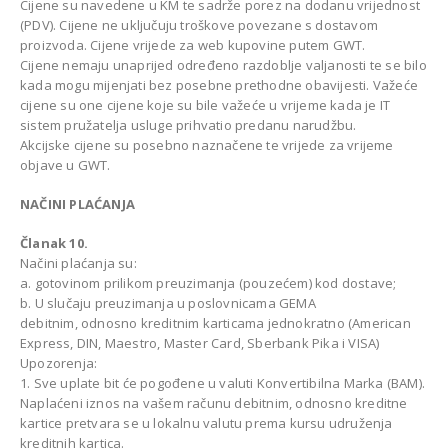
Cijene su navedene u KM te sadrže porez na dodanu vrijednost
(PDV). Cijene ne uključuju troškove povezane s dostavom
proizvoda. Cijene vrijede za web kupovine putem GWT.
Cijene nemaju unaprijed određeno razdoblje valjanosti te se bilo
kada mogu mijenjati bez posebne prethodne obavijesti. Važeće
cijene su one cijene koje su bile važeće u vrijeme kada je IT
sistem pružatelja usluge prihvatio predanu narudžbu.
Akcijske cijene su posebno naznačene te vrijede za vrijeme
objave u GWT.
NAČINI PLAĆANJA
Članak 10.
Načini plaćanja su:
a. gotovinom prilikom preuzimanja (pouzećem) kod dostave;
b. U slučaju preuzimanja u poslovnicama GEMA
debitnim, odnosno kreditnim karticama jednokratno (American
Express, DIN, Maestro, Master Card, Sberbank Pika i VISA)
Upozorenja:
1. Sve uplate bit će pogođene u valuti Konvertibilna Marka (BAM).
Naplaćeni iznos na vašem računu debitnim, odnosno kreditne
kartice pretvara se u lokalnu valutu prema kursu udruženja
kreditnih kartica.