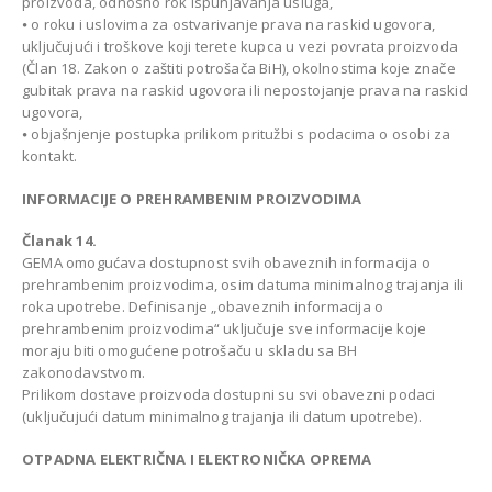
proizvoda, odnosno rok ispunjavanja usluga,
⦁ o roku i uslovima za ostvarivanje prava na raskid ugovora,
uključujući i troškove koji terete kupca u vezi povrata proizvoda
(Član 18. Zakon o zaštiti potrošača BiH), okolnostima koje znače
gubitak prava na raskid ugovora ili nepostojanje prava na raskid
ugovora,
⦁ objašnjenje postupka prilikom pritužbi s podacima o osobi za
kontakt.
INFORMACIJE O PREHRAMBENIM PROIZVODIMA
Članak 14.
GEMA omogućava dostupnost svih obaveznih informacija o
prehrambenim proizvodima, osim datuma minimalnog trajanja ili
roka upotrebe. Definisanje „obaveznih informacija o
prehrambenim proizvodima“ uključuje sve informacije koje
moraju biti omogućene potrošaču u skladu sa BH
zakonodavstvom.
Prilikom dostave proizvoda dostupni su svi obavezni podaci
(uključujući datum minimalnog trajanja ili datum upotrebe).
OTPADNA ELEKTRIČNA I ELEKTRONIČKA OPREMA