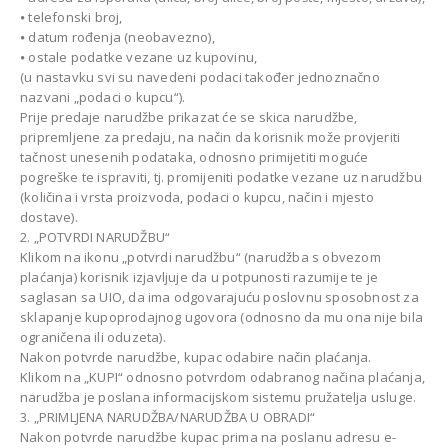
⦁ telefonski broj,
⦁ datum rođenja (neobavezno),
⦁ ostale podatke vezane uz kupovinu,
(u nastavku svi su navedeni podaci također jednoznačno
nazvani „podaci o kupcu“).
Prije predaje narudžbe prikazat će se skica narudžbe,
pripremljene za predaju, na način da korisnik može provjeriti
tačnost unesenih podataka, odnosno primijetiti moguće
pogreške te ispraviti, tj. promijeniti podatke vezane uz narudžbu
(količina i vrsta proizvoda, podaci o kupcu, način i mjesto
dostave).
2. „POTVRDI NARUDŽBU“
Klikom na ikonu „potvrdi narudžbu“ (narudžba s obvezom
plaćanja) korisnik izjavljuje da u potpunosti razumije te je
saglasan sa UIO, da ima odgovarajuću poslovnu sposobnost za
sklapanje kupoprodajnog ugovora (odnosno da mu ona nije bila
ograničena ili oduzeta).
Nakon potvrde narudžbe, kupac odabire način plaćanja.
Klikom na „KUPI“ odnosno potvrdom odabranog načina plaćanja,
narudžba je poslana informacijskom sistemu pružatelja usluge.
3. „PRIMLJENA NARUDŽBA/NARUDŽBA U OBRADI“
Nakon potvrde narudžbe kupac prima na poslanu adresu e-