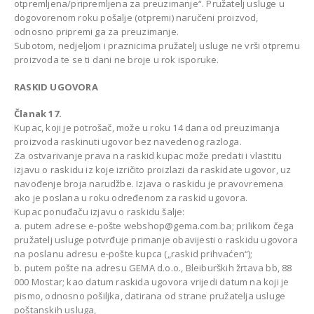
otpremljena/pripremljena za preuzimanje“. Pružatelj usluge u
dogovorenom roku pošalje (otpremi) naručeni proizvod,
odnosno pripremi ga za preuzimanje.
Subotom, nedjeljom i praznicima pružatelj usluge ne vrši otpremu
proizvoda te se ti dani ne broje u rok isporuke.
RASKID UGOVORA
Članak 17.
Kupac, koji je potrošač, može u roku 14 dana od preuzimanja
proizvoda raskinuti ugovor bez navedenog razloga.
Za ostvarivanje prava na raskid kupac može predati i vlastitu
izjavu o raskidu iz koje izričito proizlazi da raskidate ugovor, uz
navođenje broja narudžbe. Izjava o raskidu je pravovremena
ako je poslana u roku određenom za raskid ugovora.
Kupac ponuđaču izjavu o raskidu šalje:
a. putem adrese e-pošte webshop@gema.com.ba; prilikom čega
pružatelj usluge potvrđuje primanje obavijesti o raskidu ugovora
na poslanu adresu e-pošte kupca („raskid prihvaćen“);
b. putem pošte na adresu GEMA d.o.o., Bleiburških žrtava bb, 88
000 Mostar; kao datum raskida ugovora vrijedi datum na koji je
pismo, odnosno pošiljka, datirana od strane pružatelja usluge
poštanskih usluga,