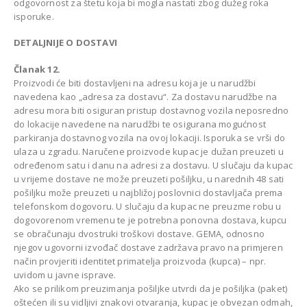
odgovornost za štetu koja bi mogla nastati zbog dužeg roka
isporuke.
DETALJNIJE O DOSTAVI
Članak 12.
Proizvodi će biti dostavljeni na adresu koja je u narudžbi
navedena kao „adresa za dostavu“. Za dostavu narudžbe na
adresu mora biti osiguran pristup dostavnog vozila neposredno
do lokacije navedene na narudžbi te osigurana mogućnost
parkiranja dostavnog vozila na ovoj lokaciji. Isporuka se vrši do
ulaza u zgradu. Naručene proizvode kupac je dužan preuzeti u
određenom satu i danu na adresi za dostavu. U slučaju da kupac
u vrijeme dostave ne može preuzeti pošiljku, u narednih 48 sati
pošiljku može preuzeti u najbližoj poslovnici dostavljača prema
telefonskom dogovoru. U slučaju da kupac ne preuzme robu u
dogovorenom vremenu te je potrebna ponovna dostava, kupcu
se obračunaju dvostruki troškovi dostave. GEMA, odnosno
njegov ugovorni izvođač dostave zadržava pravo na primjeren
način provjeriti identitet primatelja proizvoda (kupca) – npr.
uvidom u javne isprave.
Ako se prilikom preuzimanja pošiljke utvrdi da je pošiljka (paket)
oštećen ili su vidljivi znakovi otvaranja, kupac je obvezan odmah,