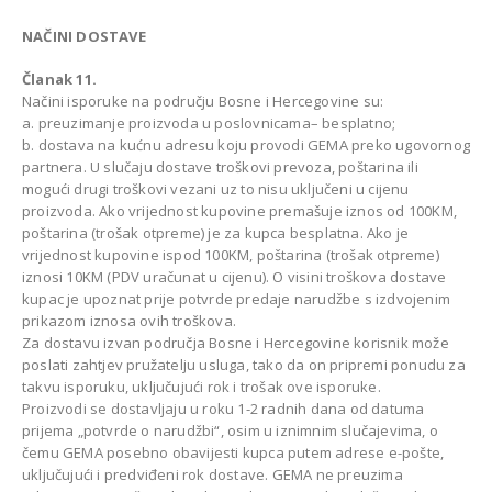
NAČINI DOSTAVE
Članak 11.
Načini isporuke na području Bosne i Hercegovine su:
a. preuzimanje proizvoda u poslovnicama– besplatno;
b. dostava na kućnu adresu koju provodi GEMA preko ugovornog
partnera. U slučaju dostave troškovi prevoza, poštarina ili
mogući drugi troškovi vezani uz to nisu uključeni u cijenu
proizvoda. Ako vrijednost kupovine premašuje iznos od 100KM,
poštarina (trošak otpreme) je za kupca besplatna. Ako je
vrijednost kupovine ispod 100KM, poštarina (trošak otpreme)
iznosi 10KM (PDV uračunat u cijenu). O visini troškova dostave
kupac je upoznat prije potvrde predaje narudžbe s izdvojenim
prikazom iznosa ovih troškova.
Za dostavu izvan područja Bosne i Hercegovine korisnik može
poslati zahtjev pružatelju usluga, tako da on pripremi ponudu za
takvu isporuku, uključujući rok i trošak ove isporuke.
Proizvodi se dostavljaju u roku 1-2 radnih dana od datuma
prijema „potvrde o narudžbi“, osim u iznimnim slučajevima, o
čemu GEMA posebno obavijesti kupca putem adrese e-pošte,
uključujući i predviđeni rok dostave. GEMA ne preuzima