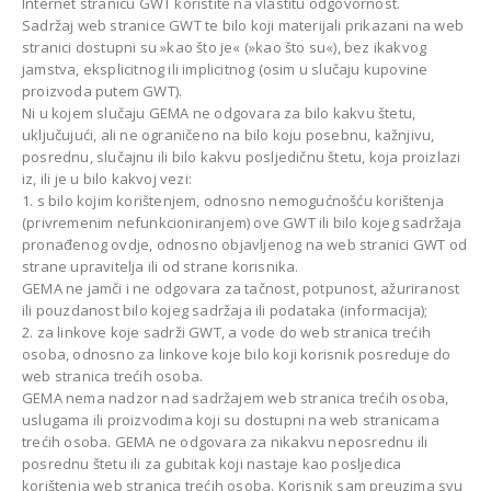
Internet stranicu GWT koristite na vlastitu odgovornost.
Sadržaj web stranice GWT te bilo koji materijali prikazani na web
stranici dostupni su »kao što je« (»kao što su«), bez ikakvog
jamstva, eksplicitnog ili implicitnog (osim u slučaju kupovine
proizvoda putem GWT).
Ni u kojem slučaju GEMA ne odgovara za bilo kakvu štetu,
uključujući, ali ne ograničeno na bilo koju posebnu, kažnjivu,
posrednu, slučajnu ili bilo kakvu posljedičnu štetu, koja proizlazi
iz, ili je u bilo kakvoj vezi:
1. s bilo kojim korištenjem, odnosno nemogućnošću korištenja
(privremenim nefunkcioniranjem) ove GWT ili bilo kojeg sadržaja
pronađenog ovdje, odnosno objavljenog na web stranici GWT od
strane upravitelja ili od strane korisnika.
GEMA ne jamči i ne odgovara za tačnost, potpunost, ažuriranost
ili pouzdanost bilo kojeg sadržaja ili podataka (informacija);
2. za linkove koje sadrži GWT, a vode do web stranica trećih
osoba, odnosno za linkove koje bilo koji korisnik posreduje do
web stranica trećih osoba.
GEMA nema nadzor nad sadržajem web stranica trećih osoba,
uslugama ili proizvodima koji su dostupni na web stranicama
trećih osoba. GEMA ne odgovara za nikakvu neposrednu ili
posrednu štetu ili za gubitak koji nastaje kao posljedica
korištenja web stranica trećih osoba. Korisnik sam preuzima svu