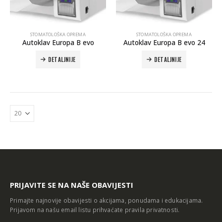
STOMATOLOŠKA OPREMA
STOMATOLOŠKA OPREMA
Autoklav Europa B evo
Autoklav Europa B evo 24
DETALJNIJE
DETALJNIJE
Autoklav Europa B evo
Autoklav Europa B
3d printer Formlabs Form 4b
PRIJAVITE SE NA NAŠE OBAVIJESTI
Primajte najnovije obavijesti o akcijama, ponudama i edukacijama.
Prijavom na našu email listu prihvaćate
pravila privatnosti
.
Evetric Flow
Evetric Flow