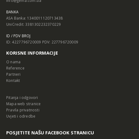
info@gema.com.ba
BANKA
ASA Banka: 1340011120713438
UniCredit: 3381302232370229
ID / PDV BROJ
ID: 4227796720009 PDV: 227796720009
KORISNE INFORMACIJE
O nama
Reference
Partneri
Kontakt
Pitanja i odgovori
Mapa web stranice
Pravila privatnosti
Uvjeti i odredbe
POSJETITE NAŠU FACEBOOK STRANICU