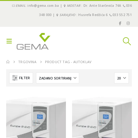
EMAIL
: info@gema.com.ba |
MOSTAR
: Dr. Ante Starčevića 74A
036
348 000 |
SARAJEVO
: Husrefa Redžića 6
033 552 751
TRGOVINA
PRODUCT TAG -
AUTOKLAV
FILTER