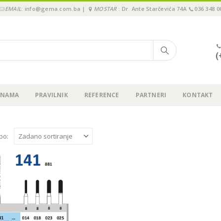
EMAIL
: info@gema.com.ba |
MOSTAR
: Dr. Ante Starčevića 74A
036 348 0
(
 NAMA
PRAVILNIK
REFERENCE
PARTNERI
KONTAKT
 po: