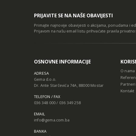
PRIJAVITE SE NA NAŠE OBAVIJESTI
Primajte najnovije obavijesti o akcijama, ponudama i e
Prijavom na našu email listu prihvaćate
pravila privatno
OSNOVNE INFORMACIJE
KORIS
O nama
ADRESA
Referen
Gema d.o.o.
Partneri
Dr. Ante Starčevića 74A, 88000 Mostar
Kontakt
TELEFON / FAX
036 348 000 / 036 349 258
EMAIL
info@gema.com.ba
BANKA