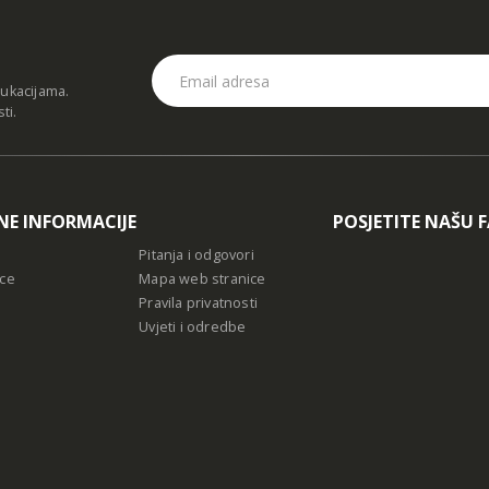
dukacijama.
sti
.
NE INFORMACIJE
POSJETITE NAŠU 
Pitanja i odgovori
ce
Mapa web stranice
Pravila privatnosti
Uvjeti i odredbe