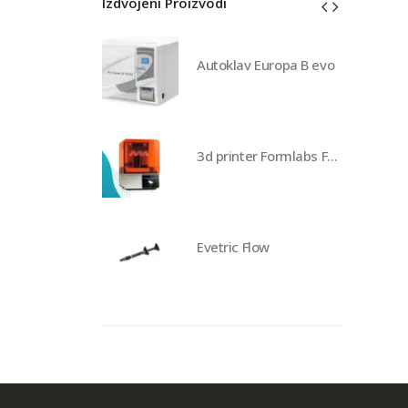
Izdvojeni Proizvodi
av Europa B evo
Autoklav Europa B evo
3d printer Formlabs Form 4b
3d printer Formlabs Form 4b
 Flow
Evetric Flow