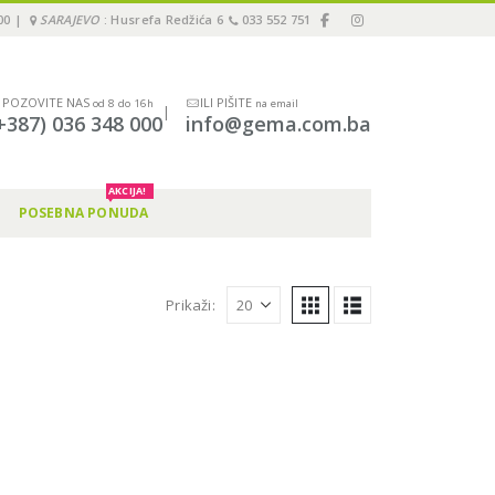
00 |
SARAJEVO
: Husrefa Redžića 6
033 552 751
POZOVITE NAS
ILI PIŠITE
od 8 do 16h
na email
|
+387) 036 348 000
info@gema.com.ba
AKCIJA!
POSEBNA PONUDA
Prikaži: