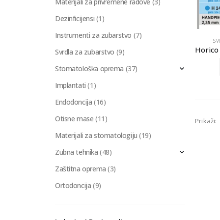
Materijali za privremene radove
(3)
Dezinficijensi
(1)
Instrumenti za zubarstvo
(7)
SV
Svrdla za zubarstvo
(9)
Stomatološka oprema
(37)
Implantati
(1)
Endodoncija
(16)
Otisne mase
(11)
Prikaži:
Materijali za stomatologiju
(19)
Zubna tehnika
(48)
Zaštitna oprema
(3)
Ortodoncija
(9)