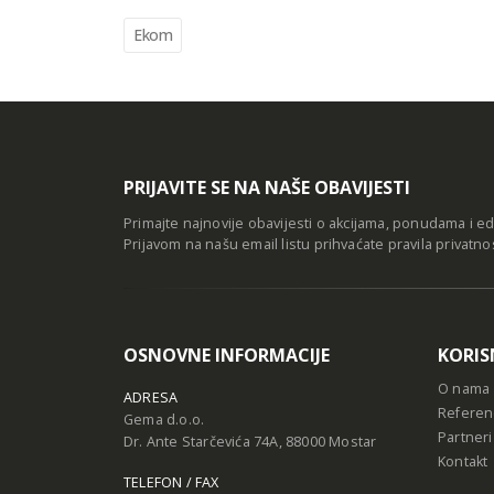
Ekom
PRIJAVITE SE NA NAŠE OBAVIJESTI
Primajte najnovije obavijesti o akcijama, ponudama i e
Prijavom na našu email listu prihvaćate
pravila privatno
OSNOVNE INFORMACIJE
KORIS
O nama
ADRESA
Referen
Gema d.o.o.
Partneri
Dr. Ante Starčevića 74A, 88000 Mostar
Kontakt
TELEFON / FAX