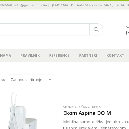
EMAIL
: info@gema.com.ba |
MOSTAR
: Dr. Ante Starčevića 74A
036 348 0
(
 NAMA
PRAVILNIK
REFERENCE
PARTNERI
KONTAKT
 po:
STOMATOLOŠKA OPREMA
Ekom Aspina DO M
Mobilna samoodrživa jedinica za u
usisnim uređajem i separatorom.