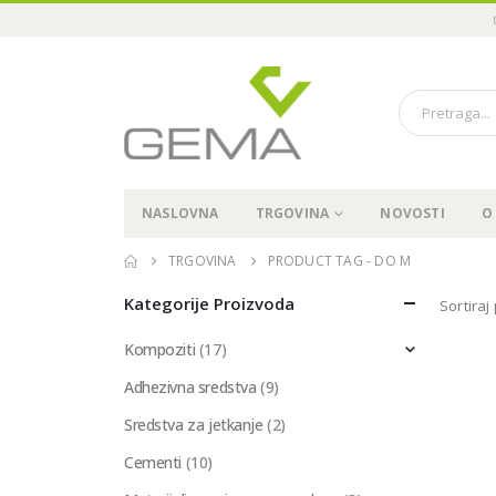
NASLOVNA
TRGOVINA
NOVOSTI
O
TRGOVINA
PRODUCT TAG -
DO M
Kategorije Proizvoda
Sortiraj
Kompoziti
(17)
Adhezivna sredstva
(9)
Sredstva za jetkanje
(2)
Cementi
(10)