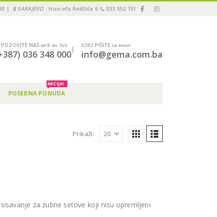
00 |
SARAJEVO
: Husrefa Redžića 6
033 552 751
POZOVITE NAS
ILI PIŠITE
od 8 do 16h
na email
|
+387) 036 348 000
info@gema.com.ba
AKCIJA!
POSEBNA PONUDA
Prikaži:
sisavanje za zubne setove koji nisu opremljeni