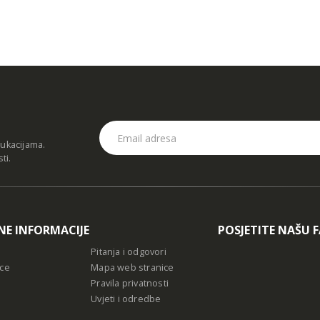
dukacijama.
sti
.
NE INFORMACIJE
POSJETITE NAŠU 
Pitanja i odgovori
ce
Mapa web stranice
Pravila privatnosti
Uvjeti i odredbe