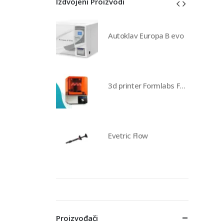
Izdvojeni Proizvodi
av Europa B evo
Autoklav Europa B evo
3d printer Formlabs Form 4b
3d printer Formlabs Form 4b
 Flow
Evetric Flow
Proizvođači