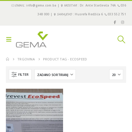
EMAIL
: info@gema.com.ba |
MOSTAR
: Dr. Ante Starčevića 74A
036
348 000 |
SARAJEVO
: Husrefa Redžića 6
033 552 751
TRGOVINA
PRODUCT TAG -
ECOSPEED
FILTER