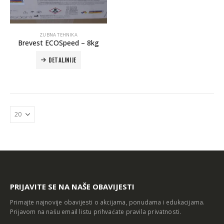
ZUBNA TEHNIKA
Brevest ECOSpeed – 8kg
DETALJNIJE
Autoklav Europa B evo
Autoklav Europa B
3d printer Formlabs Form 4b
PRIJAVITE SE NA NAŠE OBAVIJESTI
Primajte najnovije obavijesti o akcijama, ponudama i edukacijama.
Prijavom na našu email listu prihvaćate
pravila privatnosti
.
Evetric Flow
Evetric Flow