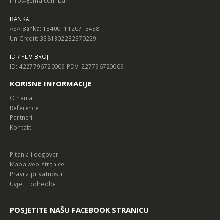
info@gema.com.ba
BANKA
ASA Banka: 1340011120713438
UniCredit: 3381302232370229
ID / PDV BROJ
ID: 4227796720009 PDV: 227796720009
KORISNE INFORMACIJE
O nama
Reference
Partneri
Kontakt
Pitanja i odgovori
Mapa web stranice
Pravila privatnosti
Uvjeti i odredbe
POSJETITE NAŠU FACEBOOK STRANICU