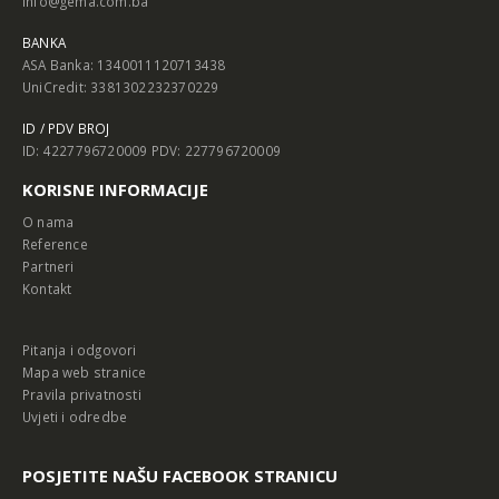
info@gema.com.ba
BANKA
ASA Banka: 1340011120713438
UniCredit: 3381302232370229
ID / PDV BROJ
ID: 4227796720009 PDV: 227796720009
KORISNE INFORMACIJE
O nama
Reference
Partneri
Kontakt
Pitanja i odgovori
Mapa web stranice
Pravila privatnosti
Uvjeti i odredbe
POSJETITE NAŠU FACEBOOK STRANICU