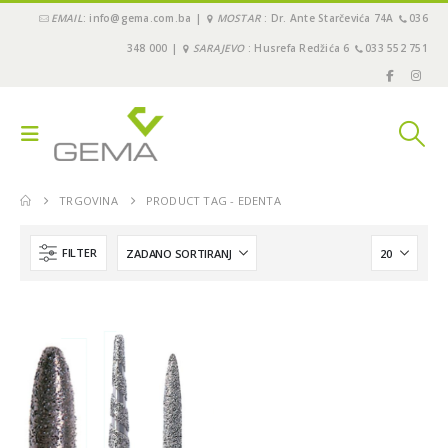
EMAIL
: info@gema.com.ba |
MOSTAR
: Dr. Ante Starčevića 74A
036
348 000 |
SARAJEVO
: Husrefa Redžića 6
033 552 751
TRGOVINA
PRODUCT TAG -
EDENTA
FILTER