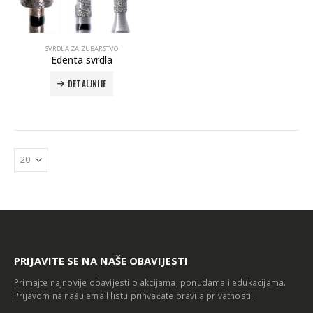
SVRDLA ZA ZUBARSTVO
Edenta svrdla
DETALJNIJE
Autoklav Europa B evo
Autoklav Europa B
3d printer Formlabs Form 4b
PRIJAVITE SE NA NAŠE OBAVIJESTI
Primajte najnovije obavijesti o akcijama, ponudama i edukacijama.
Prijavom na našu email listu prihvaćate
pravila privatnosti
.
Evetric Flow
Evetric Flow