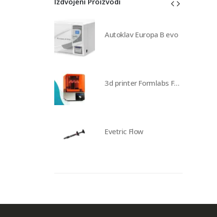
Izdvojeni Proizvodi
av Europa B evo
Autoklav Europa B evo
3d printer Formlabs Form 4b
3d printer Formlabs Form 4b
 Flow
Evetric Flow