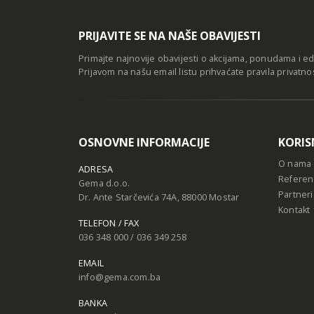
PRIJAVITE SE NA NAŠE OBAVIJESTI
Primajte najnovije obavijesti o akcijama, ponudama i e
Prijavom na našu email listu prihvaćate
pravila privatno
OSNOVNE INFORMACIJE
KORIS
O nama
ADRESA
Referen
Gema d.o.o.
Partneri
Dr. Ante Starčevića 74A, 88000 Mostar
Kontakt
TELEFON / FAX
036 348 000 / 036 349 258
EMAIL
info@gema.com.ba
BANKA