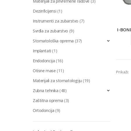
Materijali za privremene radove
(3)
Dezinficijensi
(1)
Instrumenti za zubarstvo
(7)
I-BOND
Svrdla za zubarstvo
(9)
Stomatološka oprema
(37)
Implantati
(1)
Endodoncija
(16)
Otisne mase
(11)
Prikaži:
Materijali za stomatologiju
(19)
Zubna tehnika
(48)
Zaštitna oprema
(3)
Ortodoncija
(9)