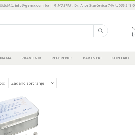
EMAIL
: info@gema.com.ba |
MOSTAR
: Dr. Ante Starčevića 74A
036 348 0
(
 NAMA
PRAVILNIK
REFERENCE
PARTNERI
KONTAKT
 po: