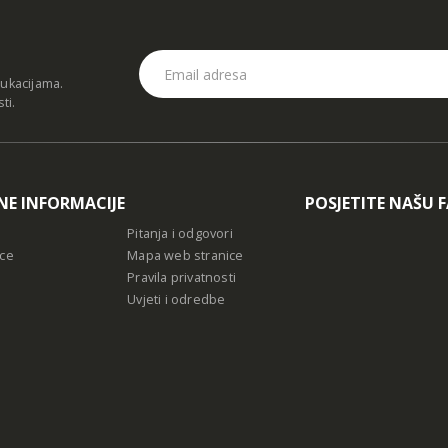
dukacijama.
sti
.
NE INFORMACIJE
POSJETITE NAŠU 
Pitanja i odgovori
ce
Mapa web stranice
Pravila privatnosti
Uvjeti i odredbe