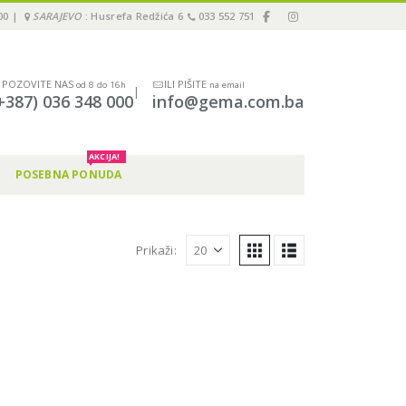
00 |
SARAJEVO
: Husrefa Redžića 6
033 552 751
POZOVITE NAS
ILI PIŠITE
od 8 do 16h
na email
|
+387) 036 348 000
info@gema.com.ba
AKCIJA!
POSEBNA PONUDA
Prikaži: