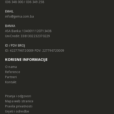
036 348 000 / 036 349 258
EMAIL
info@gema.com.ba
BANKA
ASA Banka: 1340011120713438
UniCredit: 3381302232370229
ID / PDV BROJ
ID: 4227796720009 PDV: 227796720009
KORISNE INFORMACIJE
O nama
Reference
Partneri
Kontakt
Pitanja i odgovori
Mapa web stranice
Pravila privatnosti
Uvjeti i odredbe