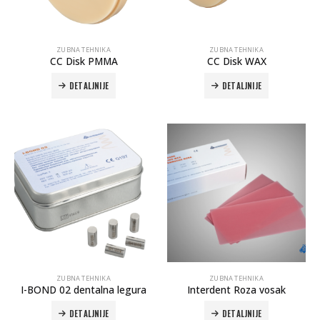
ZUBNA TEHNIKA
ZUBNA TEHNIKA
CC Disk PMMA
CC Disk WAX
DETALJNIJE
DETALJNIJE
Autoklav Europa B evo
Autoklav Europa B
3d printer Formlabs Form 4b
ZUBNA TEHNIKA
ZUBNA TEHNIKA
I-BOND 02 dentalna legura
Interdent Roza vosak
DETALJNIJE
DETALJNIJE
Evetric Flow
Evetric Flow