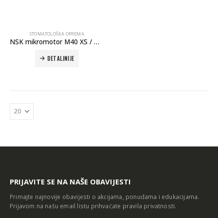
STOMATOLOŠKA OPREMA
NSK mikromotor M40 XS / M40N XS
DETALJNIJE
Autoklav Europa B evo
Autoklav Europa B
3d printer Formlabs Form 4b
PRIJAVITE SE NA NAŠE OBAVIJESTI
Primajte najnovije obavijesti o akcijama, ponudama i edukacijama.
Prijavom na našu email listu prihvaćate
pravila privatnosti
.
Evetric Flow
Evetric Flow