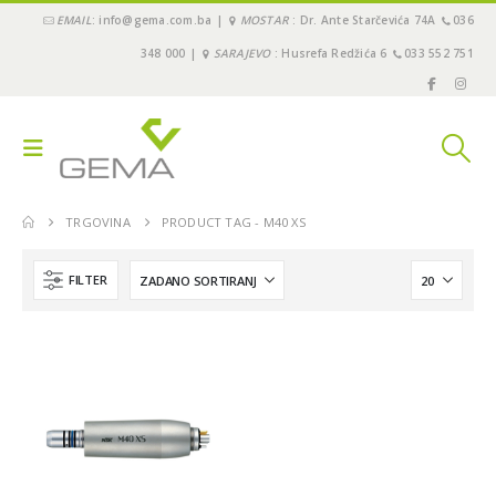
EMAIL
: info@gema.com.ba |
MOSTAR
: Dr. Ante Starčevića 74A
036
348 000 |
SARAJEVO
: Husrefa Redžića 6
033 552 751
TRGOVINA
PRODUCT TAG -
M40 XS
FILTER