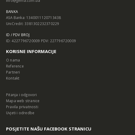
info@gema.com.ba
BANKA
ASA Banka: 1340011120713438
UniCredit: 3381302232370229
ID / PDV BROJ
ID: 4227796720009 PDV: 227796720009
KORISNE INFORMACIJE
O nama
Reference
Partneri
Kontakt
Pitanja i odgovori
Mapa web stranice
Pravila privatnosti
Uvjeti i odredbe
POSJETITE NAŠU FACEBOOK STRANICU