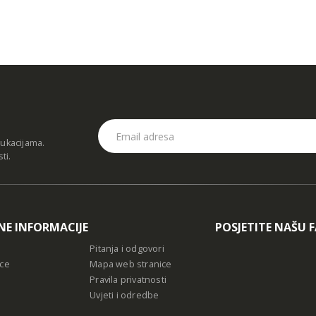
dukacijama.
sti
.
NE INFORMACIJE
POSJETITE NAŠU 
Pitanja i odgovori
ce
Mapa web stranice
Pravila privatnosti
Uvjeti i odredbe