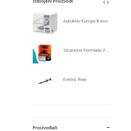
Izdvojeni Proizvodi
av Europa B evo
Autoklav Europa B evo
3d printer Formlabs Form 4b
3d printer Formlabs Form 4b
 Flow
Evetric Flow
Proizvođači