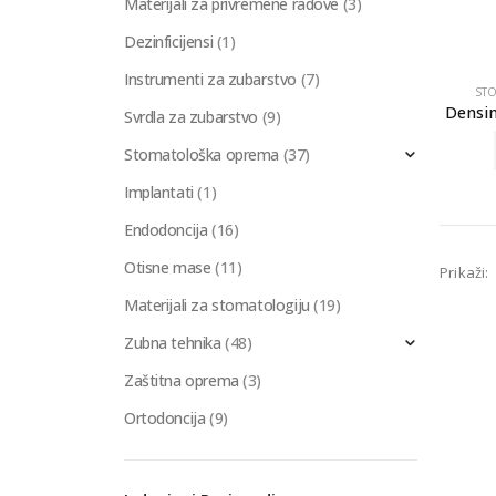
Materijali za privremene radove
(3)
Dezinficijensi
(1)
Instrumenti za zubarstvo
(7)
ST
Densi
Svrdla za zubarstvo
(9)
Stomatološka oprema
(37)
Implantati
(1)
Endodoncija
(16)
Otisne mase
(11)
Prikaži:
Materijali za stomatologiju
(19)
Zubna tehnika
(48)
Zaštitna oprema
(3)
Ortodoncija
(9)