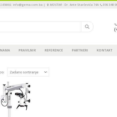
EMAIL
: info@gema.com.ba |
MOSTAR
: Dr. Ante Starčevića 74A
036 348 0
(
 NAMA
PRAVILNIK
REFERENCE
PARTNERI
KONTAKT
 po: