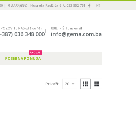
00 |
SARAJEVO
: Husrefa Redžića 6
033 552 751
POZOVITE NAS
ILI PIŠITE
od 8 do 16h
na email
|
+387) 036 348 000
info@gema.com.ba
AKCIJA!
POSEBNA PONUDA
Prikaži: