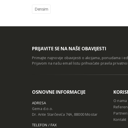
Densim
PRIJAVITE SE NA NAŠE OBAVIJESTI
Primajte najnovije obavijesti o akcijama, ponudama i e
Prijavom na našu email listu prihvaćate
pravila privatno
OSNOVNE INFORMACIJE
KORIS
O nama
ADRESA
Referen
Gema d.o.o.
Partneri
Dr. Ante Starčevića 74A, 88000 Mostar
Kontakt
TELEFON / FAX