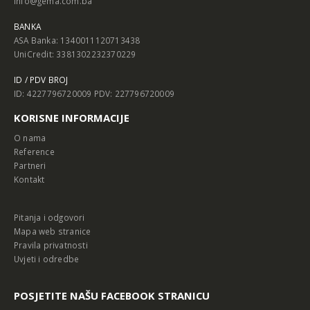
info@gema.com.ba
BANKA
ASA Banka: 1340011120713438
UniCredit: 3381302232370229
ID / PDV BROJ
ID: 4227796720009 PDV: 227796720009
KORISNE INFORMACIJE
O nama
Reference
Partneri
Kontakt
Pitanja i odgovori
Mapa web stranice
Pravila privatnosti
Uvjeti i odredbe
POSJETITE NAŠU FACEBOOK STRANICU