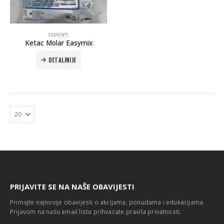
CEMENTI
Ketac Molar Easymix
DETALJNIJE
Autoklav Europa B evo
Autoklav Europa B
3d printer Formlabs Form 4b
PRIJAVITE SE NA NAŠE OBAVIJESTI
Primajte najnovije obavijesti o akcijama, ponudama i edukacijama.
Prijavom na našu email listu prihvaćate
pravila privatnosti
.
Evetric Flow
Evetric Flow