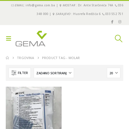
EMAIL
: info@gema.com.ba |
MOSTAR
: Dr. Ante Starčevića 74A
036
348 000 |
SARAJEVO
: Husrefa Redžića 6
033 552 751
TRGOVINA
PRODUCT TAG -
MOLAR
FILTER