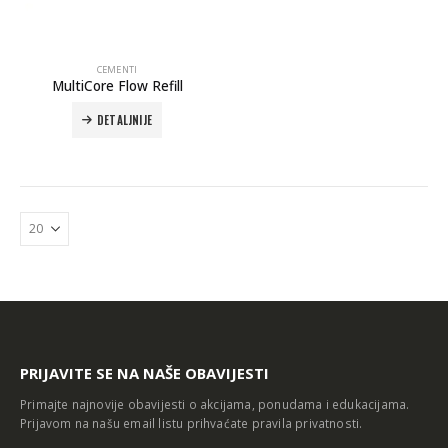
CEMENTI
MultiCore Flow Refill
DETALJNIJE
Autoklav Europa B evo
Autoklav Europa B
3d printer Formlabs Form 4b
PRIJAVITE SE NA NAŠE OBAVIJESTI
Primajte najnovije obavijesti o akcijama, ponudama i edukacijama.
Prijavom na našu email listu prihvaćate
pravila privatnosti
.
Evetric Flow
Evetric Flow