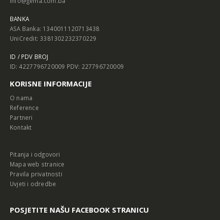
info@gema.com.ba
BANKA
ASA Banka: 1340011120713438
UniCredit: 3381302232370229
ID / PDV BROJ
ID: 4227796720009 PDV: 227796720009
KORISNE INFORMACIJE
O nama
Reference
Partneri
Kontakt
Pitanja i odgovori
Mapa web stranice
Pravila privatnosti
Uvjeti i odredbe
POSJETITE NAŠU FACEBOOK STRANICU