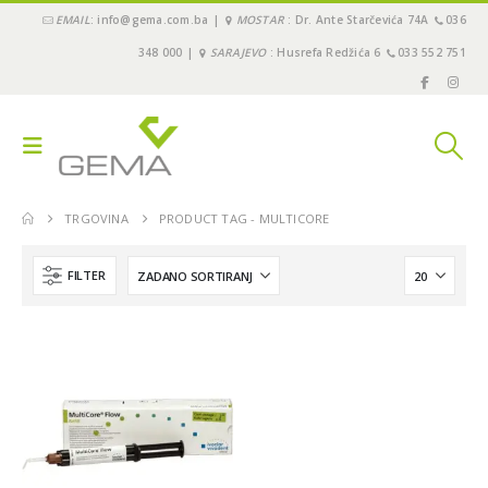
EMAIL
: info@gema.com.ba |
MOSTAR
: Dr. Ante Starčevića 74A
036
348 000 |
SARAJEVO
: Husrefa Redžića 6
033 552 751
TRGOVINA
PRODUCT TAG -
MULTICORE
FILTER