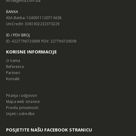
info@gema.com.ba
BANKA
ASA Banka: 1340011120713438
UniCredit: 3381302232370229
ID / PDV BROJ
ID: 4227796720009 PDV: 227796720009
KORISNE INFORMACIJE
O nama
Reference
Partneri
Kontakt
Pitanja i odgovori
Mapa web stranice
Pravila privatnosti
Uvjeti i odredbe
POSJETITE NAŠU FACEBOOK STRANICU