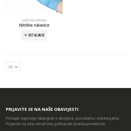
ZAŠTITNA OPREMA
Nitrilne rukavice
DETALJNIJE
Autoklav Europa B evo
Autoklav Europa B
3d printer Formlabs Form 4b
PRIJAVITE SE NA NAŠE OBAVIJESTI
Primajte najnovije obavijesti o akcijama, ponudama i edukacijama.
Prijavom na našu email listu prihvaćate
pravila privatnosti
.
Evetric Flow
Evetric Flow