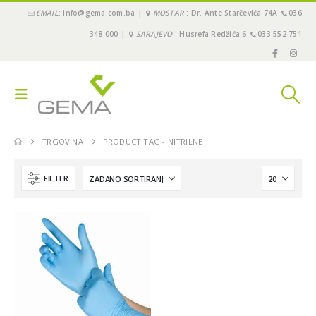
EMAIL
: info@gema.com.ba |
MOSTAR
: Dr. Ante Starčevića 74A
036
348 000 |
SARAJEVO
: Husrefa Redžića 6
033 552 751
TRGOVINA
PRODUCT TAG -
NITRILNE
FILTER