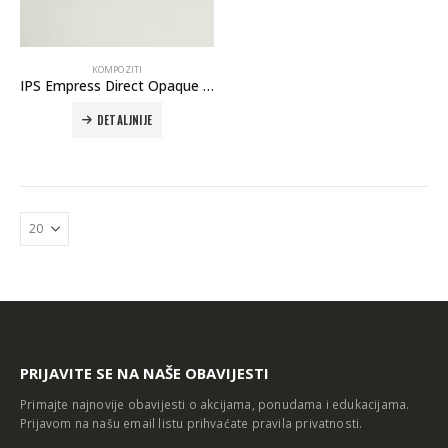
KOMPOZITI
IPS Empress Direct Opaque refill
DETALJNIJE
Autoklav Europa B evo
Autoklav Europa B
3d printer Formlabs Form 4b
PRIJAVITE SE NA NAŠE OBAVIJESTI
Primajte najnovije obavijesti o akcijama, ponudama i edukacijama.
Prijavom na našu email listu prihvaćate
pravila privatnosti
.
Evetric Flow
Evetric Flow