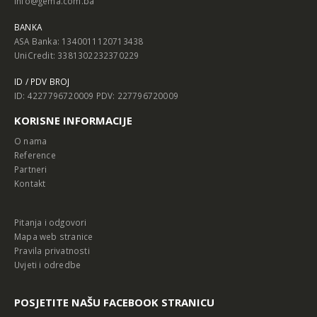
info@gema.com.ba
BANKA
ASA Banka: 1340011120713438
UniCredit: 3381302232370229
ID / PDV BROJ
ID: 4227796720009 PDV: 227796720009
KORISNE INFORMACIJE
O nama
Reference
Partneri
Kontakt
Pitanja i odgovori
Mapa web stranice
Pravila privatnosti
Uvjeti i odredbe
POSJETITE NAŠU FACEBOOK STRANICU