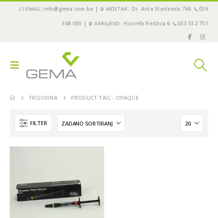
EMAIL
: info@gema.com.ba |
MOSTAR
: Dr. Ante Starčevića 74A
036
348 000 |
SARAJEVO
: Husrefa Redžića 6
033 552 751
TRGOVINA
PRODUCT TAG -
OPAQUE
FILTER