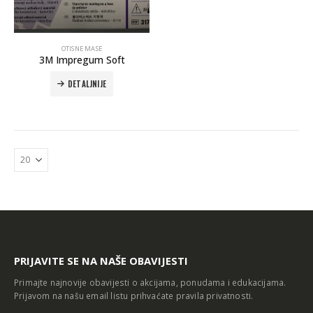
OTISNE MASE
3M Impregum Soft
DETALJNIJE
Autoklav Europa B evo
Autoklav Europa B
3d printer Formlabs Form 4b
PRIJAVITE SE NA NAŠE OBAVIJESTI
Primajte najnovije obavijesti o akcijama, ponudama i edukacijama.
Prijavom na našu email listu prihvaćate
pravila privatnosti
.
Evetric Flow
Evetric Flow