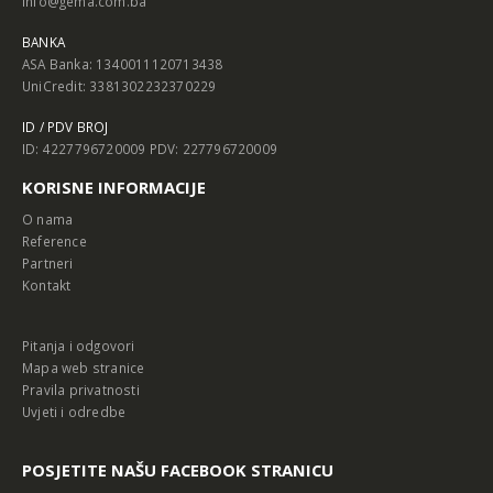
info@gema.com.ba
BANKA
ASA Banka: 1340011120713438
UniCredit: 3381302232370229
ID / PDV BROJ
ID: 4227796720009 PDV: 227796720009
KORISNE INFORMACIJE
O nama
Reference
Partneri
Kontakt
Pitanja i odgovori
Mapa web stranice
Pravila privatnosti
Uvjeti i odredbe
POSJETITE NAŠU FACEBOOK STRANICU