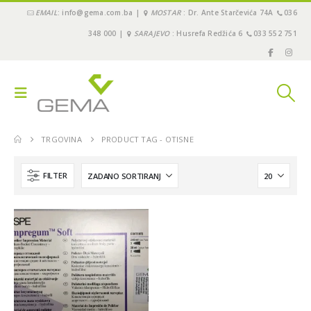
EMAIL
: info@gema.com.ba |
MOSTAR
: Dr. Ante Starčevića 74A
036
348 000 |
SARAJEVO
: Husrefa Redžića 6
033 552 751
TRGOVINA
PRODUCT TAG -
OTISNE
FILTER