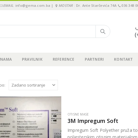
EMAIL
: info@gema.com.ba |
MOSTAR
: Dr. Ante Starčevića 74A
036 348 0
(
 NAMA
PRAVILNIK
REFERENCE
PARTNERI
KONTAKT
 po:
OTISNE MASE
3M Impregum Soft
Impregum Soft Polyether pruža toč
poliesterskim otisnim materijalom