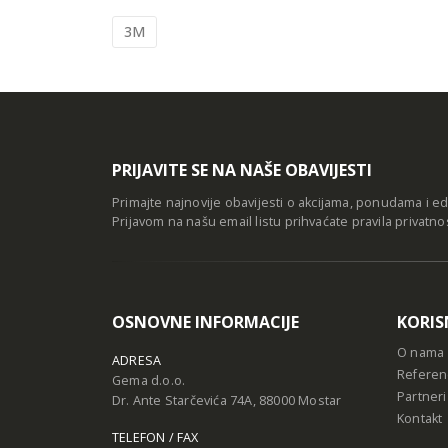
3M
PRIJAVITE SE NA NAŠE OBAVIJESTI
Primajte najnovije obavijesti o akcijama, ponudama i e
Prijavom na našu email listu prihvaćate
pravila privatno
OSNOVNE INFORMACIJE
KORIS
O nama
ADRESA
Referen
Gema d.o.o.
Partneri
Dr. Ante Starčevića 74A, 88000 Mostar
Kontakt
TELEFON / FAX