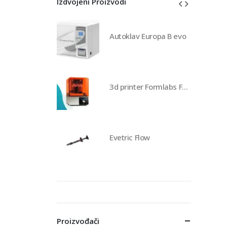
Izdvojeni Proizvodi
av Europa B evo
Autoklav Europa B evo
3d printer Formlabs Form 4b
3d printer Formlabs Form 4b
 Flow
Evetric Flow
Proizvođači