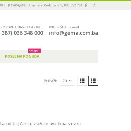
00 |
SARAJEVO
: Husrefa Redžića 6
033 552 751
POZOVITE NAS
ILI PIŠITE
od 8 do 16h
na email
|
+387) 036 348 000
info@gema.com.ba
AKCIJA!
POSEBNA PONUDA
Prikaži:
an detalj čak i u vlažnim uvjetima s ovim
.