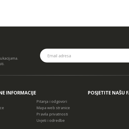
dukacijama.
sti
.
NE INFORMACIJE
POSJETITE NAŠU 
Pitanja i odgovori
ce
Mapa web stranice
Pravila privatnosti
Uvjeti i odredbe