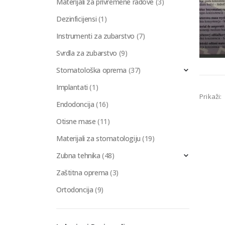
Materijali za privremene radove
(3)
Dezinficijensi
(1)
Instrumenti za zubarstvo
(7)
Svrdla za zubarstvo
(9)
Stomatološka oprema
(37)
Implantati
(1)
Prikaži:
Endodoncija
(16)
Otisne mase
(11)
Materijali za stomatologiju
(19)
Zubna tehnika
(48)
Zaštitna oprema
(3)
Ortodoncija
(9)