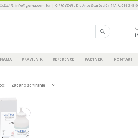
EMAIL
: info@gema.com.ba |
MOSTAR
: Dr. Ante Starčevića 74A
036 348 0
(
 NAMA
PRAVILNIK
REFERENCE
PARTNERI
KONTAKT
 po: