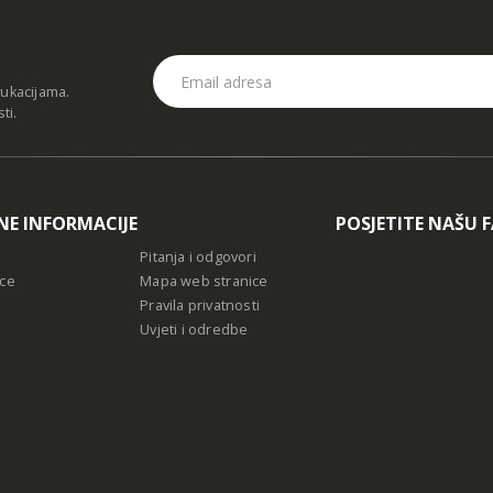
dukacijama.
sti
.
NE INFORMACIJE
POSJETITE NAŠU 
Pitanja i odgovori
ce
Mapa web stranice
Pravila privatnosti
Uvjeti i odredbe