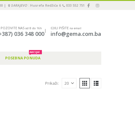
00 |
SARAJEVO
: Husrefa Redžića 6
033 552 751
POZOVITE NAS
ILI PIŠITE
od 8 do 16h
na email
|
+387) 036 348 000
info@gema.com.ba
AKCIJA!
POSEBNA PONUDA
Prikaži: