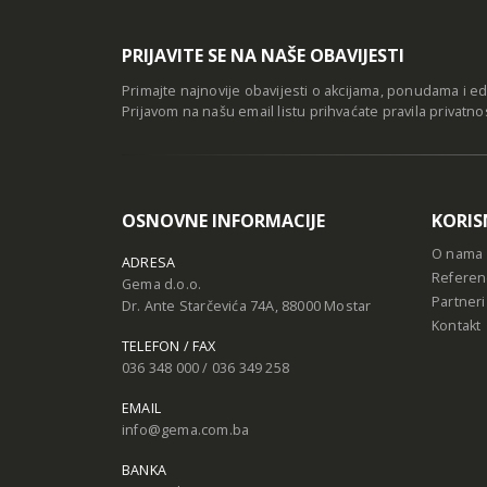
PRIJAVITE SE NA NAŠE OBAVIJESTI
Primajte najnovije obavijesti o akcijama, ponudama i e
Prijavom na našu email listu prihvaćate
pravila privatno
OSNOVNE INFORMACIJE
KORIS
O nama
ADRESA
Referen
Gema d.o.o.
Partneri
Dr. Ante Starčevića 74A, 88000 Mostar
Kontakt
TELEFON / FAX
036 348 000 / 036 349 258
EMAIL
info@gema.com.ba
BANKA