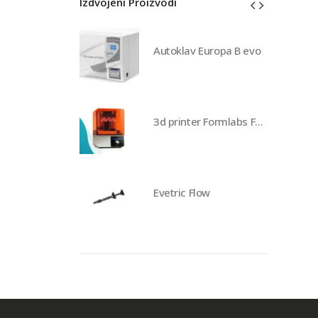
Izdvojeni Proizvodi
av Europa B evo
Autoklav Europa B evo
3d printer Formlabs Form 4b
3d printer Formlabs Form 4b
 Flow
Evetric Flow