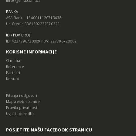
info@gema.com.ba
BANKA
ASA Banka: 1340011120713438
UniCredit: 3381302232370229
ID / PDV BROJ
ID: 4227796720009 PDV: 227796720009
KORISNE INFORMACIJE
O nama
Reference
Partneri
Kontakt
Pitanja i odgovori
Mapa web stranice
Pravila privatnosti
Uvjeti i odredbe
POSJETITE NAŠU FACEBOOK STRANICU