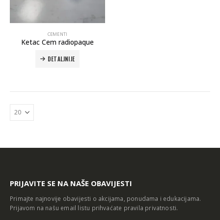
CEMENTI
Ketac Cem radiopaque
DETALJNIJE
Autoklav Europa B evo
Autoklav Europa B
3d printer Formlabs Form 4b
PRIJAVITE SE NA NAŠE OBAVIJESTI
Primajte najnovije obavijesti o akcijama, ponudama i edukacijama.
Prijavom na našu email listu prihvaćate
pravila privatnosti
.
Evetric Flow
Evetric Flow