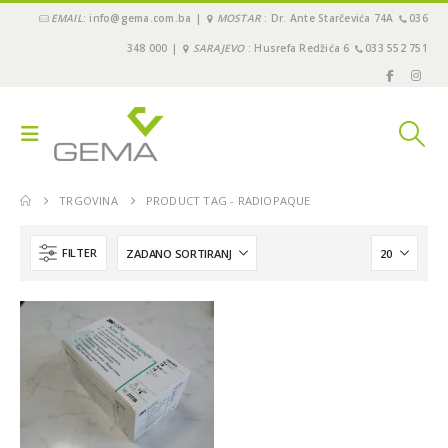
EMAIL
: info@gema.com.ba |
MOSTAR
: Dr. Ante Starčevića 74A
036
348 000 |
SARAJEVO
: Husrefa Redžića 6
033 552 751
TRGOVINA
PRODUCT TAG -
RADIOPAQUE
FILTER